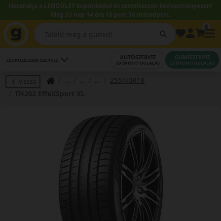
Használja a LENDÜLET kuponkódot és szereltessen kedvezményesen!
Még 53 nap 14 óra 18 perc 55 másodperc.
0
AUTÓSZERVIZ
GUMISZERVIZ
LEGKÖZELEBBI SZERVIZ
IDŐPONTFOGLALÁS
IDŐPONTFOGLALÁS
255/40R18
Vissza
TH202 EffeXSport XL