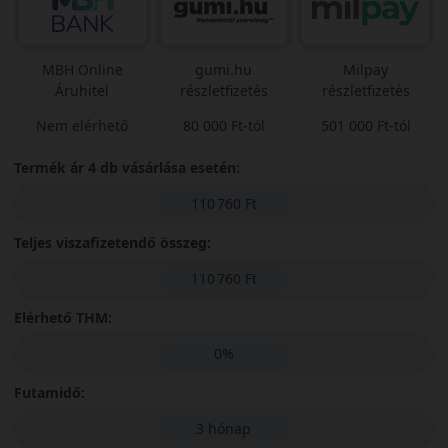
MBH Online
gumi.hu
Milpay
Áruhitel
részletfizetés
részletfizetés
Nem elérhető
80 000 Ft-tól
501 000 Ft-tól
Termék ár 4 db vásárlása esetén:
110 760 Ft
Teljes viszafizetendő összeg:
110 760 Ft
Elérhető THM:
0%
Futamidő:
3 hónap