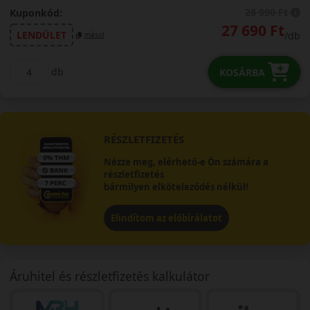
28 990 Ft
Kuponkód:
27 690 Ft
LENDÜLET
/db
másol
db
KOSÁRBA
RÉSZLETFIZETÉS
Nézze meg, elérhető-e Ön számára a
részletfizetés
bármilyen elköteleződés nélkül!
Elindítom az előbírálatot
Áruhitel és részletfizetés kalkulátor