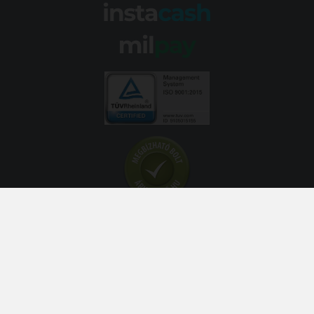
© 2026 Abroncs Kereskedőház Kft. | gumi.hu - Rendeléstől
szerelésig™