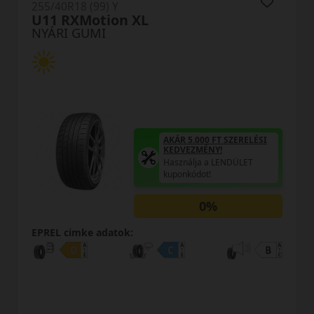
255/40R18 (99) Y
SportDrive XL
NYÁRI GUMI
RELÉSI
AKÁR 5.000 FT SZEREL
KEDVEZMÉNY!
LET
Használja a LENDÜLET
kuponkódot!
0%
EPREL cimke adatok: