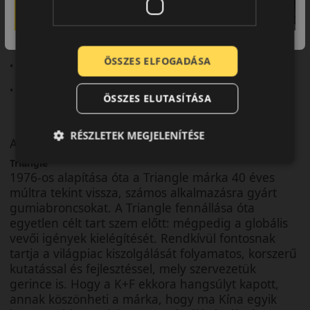
• Sportos teljesítmény
• Stabil tapadás
ÖSSZES ELFOGADÁSA
• Precíz kormányreakció
• Dinamikus vezetési élmény
ÖSSZES ELUTASÍTÁSA
RÉSZLETEK MEGJELENÍTÉSE
A márka
Triangle
1976-os alapítása óta a Triangle márka 40 éves
múltra tekint vissza, számos alkalmazásra gyárt
gumiabroncsokat. A Triangle fennállása óta
egyetlen célt tart szem előtt: mégpedig a globális
vevői igények kielégítését. Rendkívül fontosnak
tartja a világpiac kiszolgálását folyamatos, korszerű
kutatással és fejlesztéssel, mely szervezetük
gerince is. Hogy a K+F ekkora hangsúlyt kapott,
annak köszönheti a márka, hogy ma Kína egyik