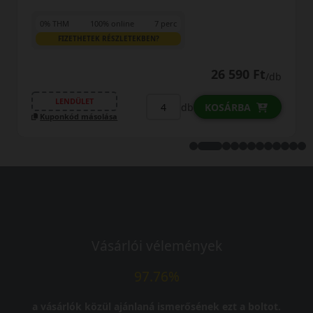
0% THM
100% online
7 perc
FIZETHETEK RÉSZLETEKBEN?
90 Ft
24 690 
/db
LENDÜLET
db
BA
KOSÁRBA
Kuponkód másolása
Vásárlói vélemények
97.76%
a vásárlók közül ajánlaná ismerősének ezt a boltot.