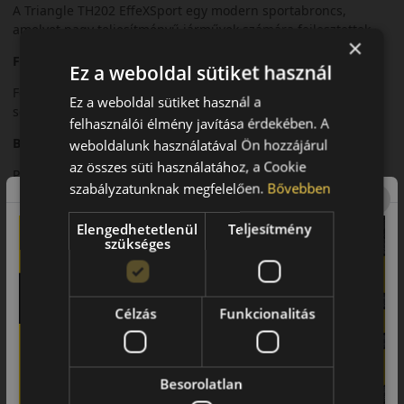
A Triangle TH202 EffeXSport egy modern sportabroncs,
amelyet nagy teljesítményű járművek számára fejlesztettek.
×
Futófelület és tapadás
Ez a weboldal sütiket használ
Fejlett futófelületi mintázata kiváló tapadást biztosít nagy
Ez a weboldal sütiket használ a
sebességnél.
felhasználói élmény javítása érdekében. A
Biztonsági jellemzők
weboldalunk használatával Ön hozzájárul
az összes süti használatához, a Cookie
Precíz irányíthatóság és stabil fékezési teljesítmény.
szabályzatunknak megfelelően.
Bővebben
Komfort és zajszint
Elengedhetetlenül
Teljesítmény
Sportos karakter mellett is kiegyensúlyozott komfort.
szükséges
Felhasználási ajánlás
Sportos személyautókhoz és prémium járművekhez.
Célzás
Funkcionalitás
Összegzés
A TH202 EffeXSport dinamikus vezetési élményt kínál.
Besorolatlan
Fő előnyök röviden: