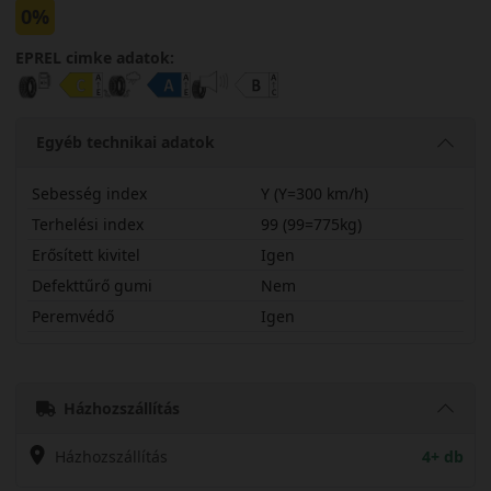
0%
EPREL cimke adatok:
Egyéb technikai adatok
Sebesség index
Y (Y=300 km/h)
Terhelési index
99 (99=775kg)
Erősített kivitel
Igen
Defekttűrő gumi
Nem
Peremvédő
Igen
25540R18YTH202X
Házhozszállítás
Házhozszállítás
4+ db