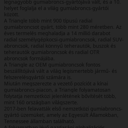
legnagyobb gumiabroncs-gyártójává vált, és a 10.
helyet foglalja el a világ gumiabroncs-gyártói
között.
A Triangle több mint 900 típusú radial
gumiabroncsot gyárt, több mint 280 méretben. Az
éves termelés meghaladja a 14 millió darabot
radial személygépkocsi-gumiabroncsok, radial SUV-
abroncsok, radial könnyű teherautók, buszok és
teherautók gumiabroncsok és radial OTR
abroncsok formájába.
A Triangle az OEM gumiabroncsok fontos
beszállítójává vált a világ legismertebb jármű- és
felszerelésgyártói számára is.
Miután megszerezte a vezető pozíciót a kínai
gumiabroncs-piacon, a Triangle folyamatosan
folytatja nemzetközi jelenlétének bővítését több,
mint 160 országban világszerte.
2017-ben felavatták első nemzetközi gumiabroncs-
gyártó üzemüket, amely az Egyesült Államokban,
Tennessee államban található.
A folyamatban lévő gazdasági globalizációs