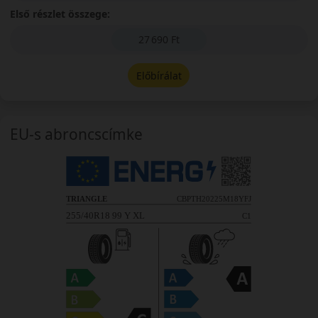
Első részlet összege:
27 690 Ft
Előbírálat
EU-s abroncscímke