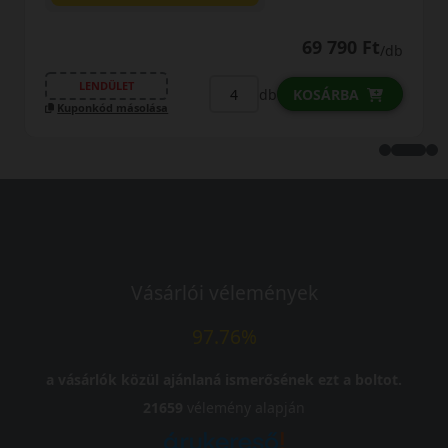
69 790 Ft
/db
LENDÜLET
db
KOSÁRBA
Kuponkód másolása
Vásárlói vélemények
97.76%
a vásárlók közül ajánlaná ismerősének ezt a boltot.
21659
vélemény alapján