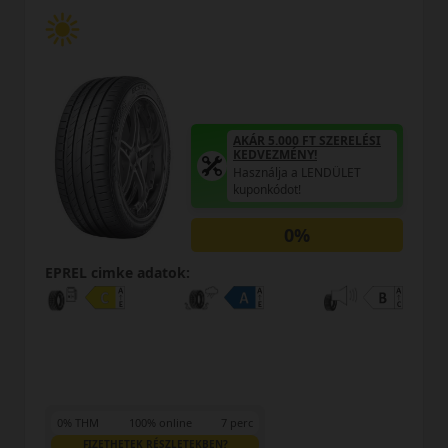
AKÁR 5.000 FT SZERELÉSI
KEDVEZMÉNY!
Használja a LENDÜLET
kuponkódot!
0%
EPREL cimke adatok:
0% THM
100% online
7 perc
FIZETHETEK RÉSZLETEKBEN?