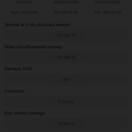
Áruhitel
részletfizetés
részletfizetés
Nem elérhető
80 000 Ft-tól
501 000 Ft-tól
Termék ár 4 db vásárlása esetén:
155 960 Ft
Teljes viszafizetendő összeg:
155 960 Ft
Elérhető THM:
0%
Futamidő:
3 hónap
Első részlet összege:
38 990 Ft