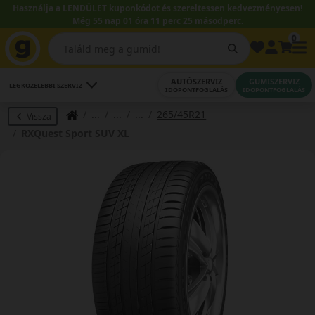
Használja a LENDÜLET kuponkódot és szereltessen kedvezményesen!
Még 55 nap 01 óra 11 perc 24 másodperc.
0
AUTÓSZERVIZ
GUMISZERVIZ
LEGKÖZELEBBI SZERVIZ
IDŐPONTFOGLALÁS
IDŐPONTFOGLALÁS
265/45R21
Vissza
RXQuest Sport SUV XL