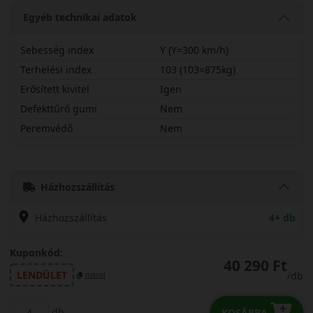
Egyéb technikai adatok
Sebesség index
Y (Y=300 km/h)
Terhelési index
103 (103=875kg)
Erősített kivitel
Igen
Defekttűrő gumi
Nem
Peremvédő
Nem
27535R21YU11X
Házhozszállítás
Házhozszállítás
4+ db
Kuponkód:
40 290 Ft
LENDÜLET
/db
másol
db
KOSÁRBA