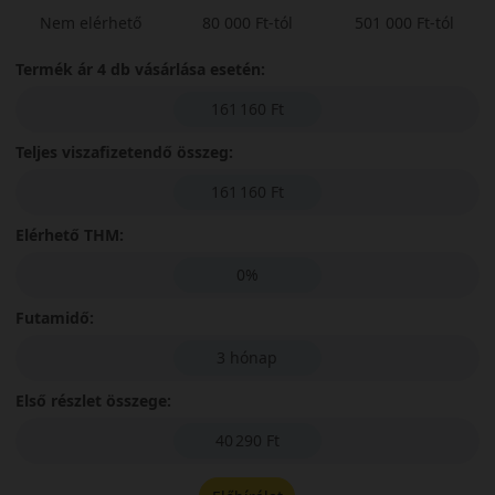
Nem elérhető
80 000 Ft-tól
501 000 Ft-tól
Termék ár 4 db vásárlása esetén:
161 160 Ft
Teljes viszafizetendő összeg:
161 160 Ft
Elérhető THM:
0%
Futamidő:
3 hónap
Első részlet összege:
40 290 Ft