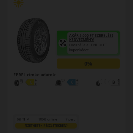
AKÁR 5.000 FT SZERELÉSI
KEDVEZMÉNY!
Használja a LENDÜLET
kuponkódot!
0%
atok:
EPREL cimke adato
online
7 perc
0% THM
100% onl
ÉSZLETEKBEN?
FIZETHETEK RÉSZL