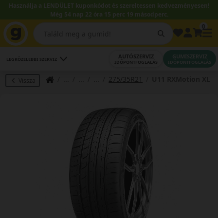
Használja a LENDÜLET kuponkódot és szereltessen kedvezményesen!
Még 54 nap 22 óra 15 perc 18 másodperc.
0
AUTÓSZERVIZ
GUMISZERVIZ
LEGKÖZELEBBI SZERVIZ
IDŐPONTFOGLALÁS
IDŐPONTFOGLALÁS
275/35R21
U11 RXMotion XL
Vissza