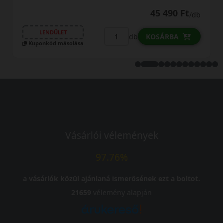
45 490 Ft
/db
LENDÜLET
db
KOSÁRBA
sa
Kuponkód másolása
Vásárlói vélemények
97.76%
a vásárlók közül ajánlaná ismerősének ezt a boltot.
21659
vélemény alapján