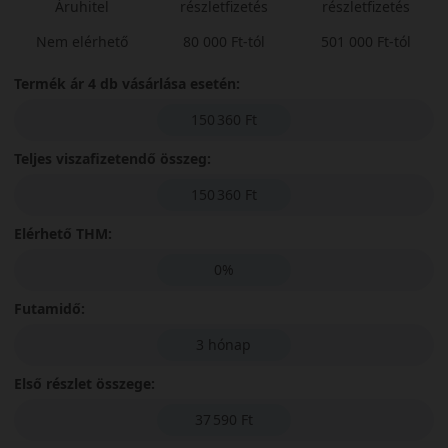
Áruhitel
részletfizetés
részletfizetés
Nem elérhető
80 000 Ft-tól
501 000 Ft-tól
Termék ár 4 db vásárlása esetén:
150 360 Ft
Teljes viszafizetendő összeg:
150 360 Ft
Elérhető THM:
0%
Futamidő:
3 hónap
Első részlet összege:
37 590 Ft