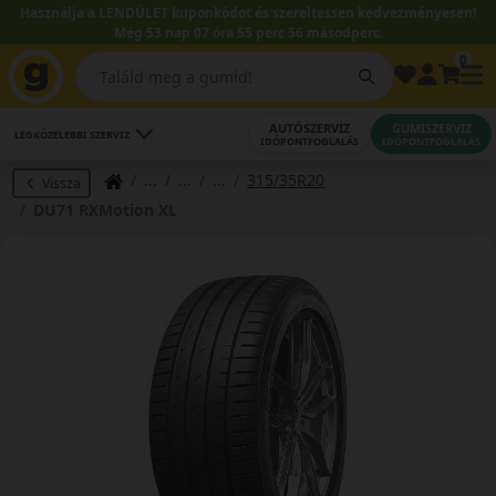
Használja a LENDÜLET kuponkódot és szereltessen kedvezményesen!
Még 53 nap 07 óra 55 perc 55 másodperc.
0
AUTÓSZERVIZ
GUMISZERVIZ
LEGKÖZELEBBI SZERVIZ
IDŐPONTFOGLALÁS
IDŐPONTFOGLALÁS
315/35R20
Vissza
DU71 RXMotion XL