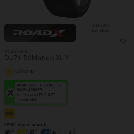
0 értékelés
315/35R20
DU71 RXMotion XL Y
NYÁRI GUMI
AKÁR 5.000 FT SZERELÉSI
KEDVEZMÉNY!
Használja a LENDÜLET
kuponkódot!
0%
EPREL cimke adatok: