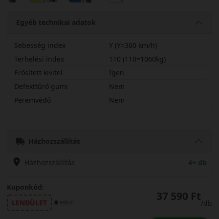
Egyéb technikai adatok
Sebesség index
Y (Y=300 km/h)
Terhelési index
110 (110=1060kg)
Erősített kivitel
Igen
Defekttűrő gumi
Nem
Peremvédő
Nem
31535R20YDU71X
Házhozszállítás
Házhozszállítás
4+ db
Kuponkód:
37 590 Ft
LENDÜLET
/db
másol