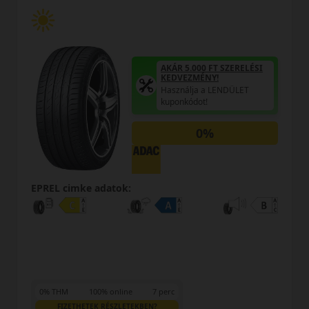
AKÁR 5.000 FT SZERELÉSI
KEDVEZMÉNY!
Használja a LENDÜLET
kuponkódot!
0%
EPREL cimke adatok:
0% THM
100% online
7 perc
FIZETHETEK RÉSZLETEKBEN?