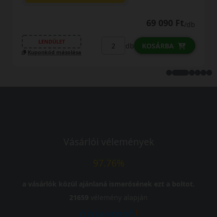
69 090 Ft
/db
LENDÜLET
db
KOSÁRBA
Kuponkód másolása
Vásárlói vélemények
97.76%
a vásárlók közül ajánlaná ismerősének ezt a boltot.
21659
vélemény alapján