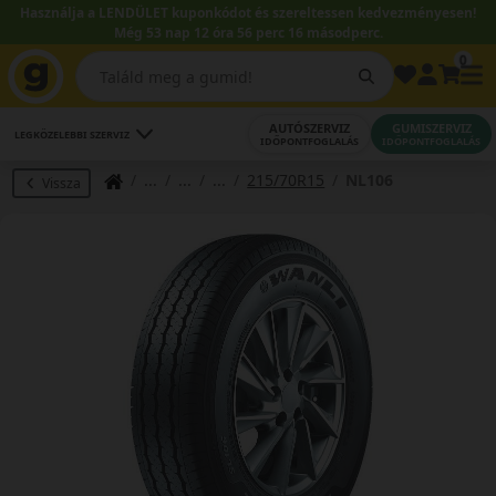
Használja a LENDÜLET kuponkódot és szereltessen kedvezményesen!
Még 53 nap 12 óra 56 perc 15 másodperc.
0
AUTÓSZERVIZ
GUMISZERVIZ
LEGKÖZELEBBI SZERVIZ
IDŐPONTFOGLALÁS
IDŐPONTFOGLALÁS
215/70R15
NL106
Vissza