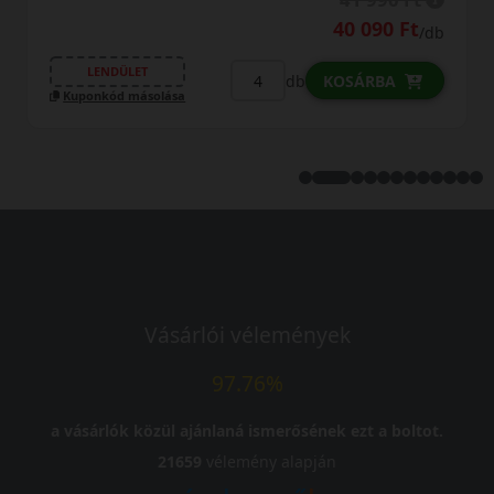
40 090 Ft
/db
LENDÜLET
db
KOSÁRBA
Kuponkód másolása
Vásárlói vélemények
97.76%
a vásárlók közül ajánlaná ismerősének ezt a boltot.
21659
vélemény alapján