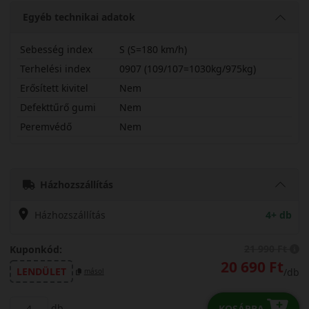
Egyéb technikai adatok
Sebesség index
S (S=180 km/h)
Terhelési index
0907 (109/107=1030kg/975kg)
Erősített kivitel
Nem
Defekttűrő gumi
Nem
Peremvédő
Nem
21570R15CSNL16B
Házhozszállítás
Házhozszállítás
4+ db
21 990 Ft
Kuponkód:
20 690 Ft
LENDÜLET
/db
másol
db
KOSÁRBA