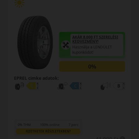
AKÁR 8.000 FT SZERELÉSI
KEDVEZMÉNY!
Használja a LENDÜLET
kuponkódot!
0%
EPREL cimke adatok:
0% THM
100% online
7 perc
FIZETHETEK RÉSZLETEKBEN?
41 990 Ft