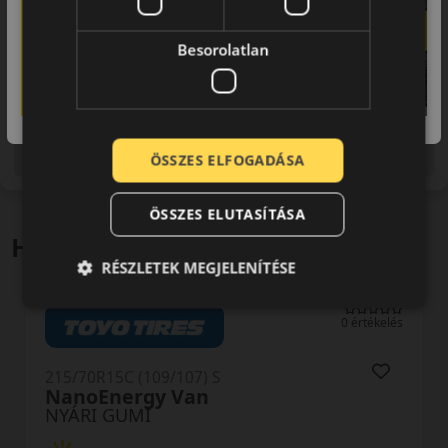
Besorolatlan
Figyelem a feltüntetett címke adatok tájékoztató
jellegűek. Előfordulhat, hogy még a korábbi EU-s címkével
ellátott abroncs kerül kiszállításra.
ÖSSZES ELFOGADÁSA
ÖSSZES ELUTASÍTÁSA
Hasonló termékek
RÉSZLETEK MEGJELENÍTÉSE
0 értékelés
215/70R15C (109/107) S
NanoEnergy Van
NYÁRI GUMI