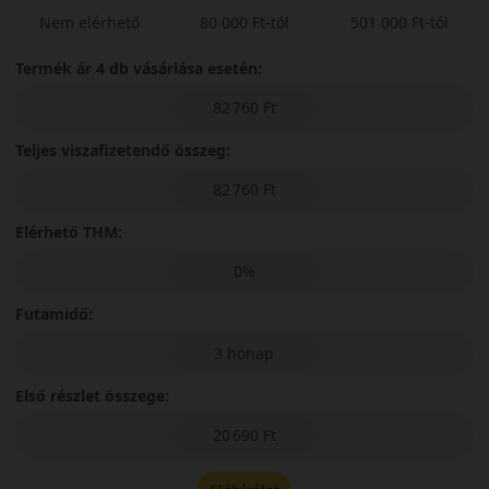
Nem elérhető
80 000 Ft-tól
501 000 Ft-tól
Termék ár 4 db vásárlása esetén:
82 760 Ft
Teljes viszafizetendő összeg:
82 760 Ft
Elérhető THM:
0%
Futamidő:
3 hónap
Első részlet összege:
20 690 Ft