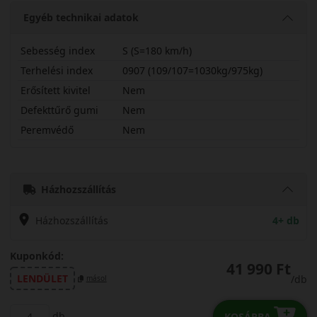
Egyéb technikai adatok
Sebesség index
S (S=180 km/h)
Terhelési index
0907 (109/107=1030kg/975kg)
Erősített kivitel
Nem
Defekttűrő gumi
Nem
Peremvédő
Nem
21570R15CSNEVAN
Házhozszállítás
Házhozszállítás
4+ db
Kuponkód:
41 990 Ft
LENDÜLET
/db
másol
db
KOSÁRBA