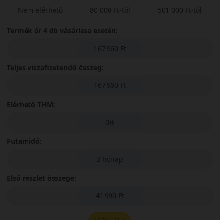
Nem elérhető
80 000 Ft-tól
501 000 Ft-tól
Termék ár 4 db vásárlása esetén:
167 960 Ft
Teljes viszafizetendő összeg:
167 960 Ft
Elérhető THM:
0%
Futamidő:
3 hónap
Első részlet összege:
41 990 Ft