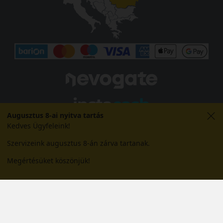
Augusztus 8-ai nyitva tartás
Kedves Ügyfeleink!
Szervizeink augusztus 8-án zárva tartanak.
Megértésüket köszönjük!