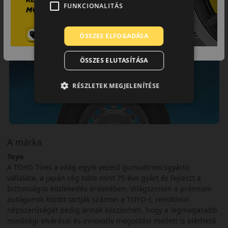
FUNKCIONALITÁS
ÖSSZES ELFOGADÁSA
ÖSSZES ELUTASÍTÁSA
RÉSZLETEK MEGJELENÍTÉSE
A márka
Toyo
A TOYO Tires a világ egyik vezető gumiabroncsgyártó
vállalata, a japán cég több mint 70 éve gyárt és fejleszt a
biztonságos közlekedés érdekében. Világszinten a prémium
autógumik között tartják számon a TOYO-t, rendkívüli
népszerűségét pedig annak köszönheti, hogy a legmagasabb
minőségi elvárásai és innovatív megoldási mellett is elérhető