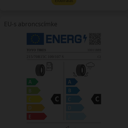
Előbírálat
EU-s abroncscímke