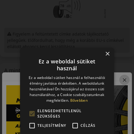
Figyelem a feltüntetett címke adatok tájékoztató
jellegűek. Előfordulhat, hogy még a korábbi EU-s címkével
ellátott abroncs kerül kiszállításra.
×
Ez a weboldal sütiket
használ
A mintázat
Ez a weboldal sütiket használ a felhasználói
élmény javítása érdekében. A weboldalunk
használatával Ön hozzájárul az összes süti
használatához, a Cookie szabályzatunknak
megfelelően.
Bővebben
ELENGEDHETETLENÜL
SZÜKSÉGES
TELJESÍTMÉNY
CÉLZÁS
Bemutató videó a mintáról