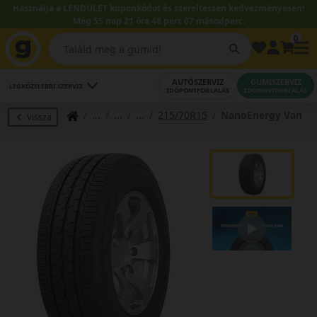
Használja a LENDÜLET kuponkódot és szereltessen kedvezményesen!
Még 55 nap 21 óra 48 perc 06 másodperc.
0
AUTÓSZERVIZ
GUMISZERVIZ
LEGKÖZELEBBI SZERVIZ
IDŐPONTFOGLALÁS
IDŐPONTFOGLALÁS
215/70R15
NanoEnergy Van
Vissza