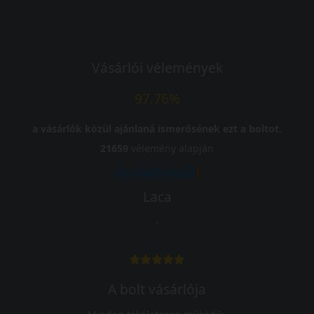
Vásárlói vélemények
97.76%
a vásárlók közül ajánlaná ismerősének ezt a boltot.
21659
vélemény alapján
Laca
-
A bolt vásárlója