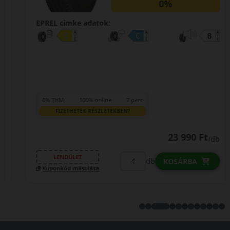
0%
EPREL cimke adatok:
0% THM
100% online
7 perc
FIZETHETEK RÉSZLETEKBEN?
23 990 Ft
/db
LENDÜLET
db
KOSÁRBA
Kuponkód másolása