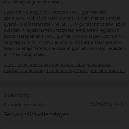
áron kínálja a gumiabroncsait.
Egyre több autógyártó választja a TOYO gumikat első
szerelésre. Több távol-keleti autómárka után már az európai
gyártók is előszeretettel kínálják TOYO gumiabroncsokkal az új
autóikat. A legelismertebb teszteken évről-évre a legjobbak
között szerepelnek a TOYO gumiabroncsok, legyen szó nyári-,
vagy téli gumiról. A TOYO autógumi kínálata a személyautók
teljes palettáját lefedi, a legkisebb gumiabroncsoktól, egészen
a 4×4-es autógumikig.
Ismerje meg a világ egyik legnépszerűbb gumiabroncs
márkáját, tudjon meg mindent a Toyo Tires gumiabroncsokról!
Vélemény
0 / 5
0 vásárlói hozzászólás
Felhasználói vélemények