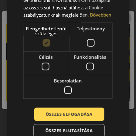
weboldalunk használatával Ön hozzájárul
az összes süti használatához, a Cookie
0% THM
100% online
7 perc
szabályzatunknak megfelelően.
Bővebben
FIZETHETEK RÉSZLETEKBEN?
Elengedhetetlenül
Teljesítmény
szükséges
34 290 Ft
/db
LENDÜLET
KOSÁRBA
db
Kuponkód másolása
Célzás
Funkcionalitás
Besorolatlan
0 értékelés
195/75R16C (107) T
Nanoenergy Van
NYÁRI GUMI
ÖSSZES ELFOGADÁSA
ÖSSZES ELUTASÍTÁSA