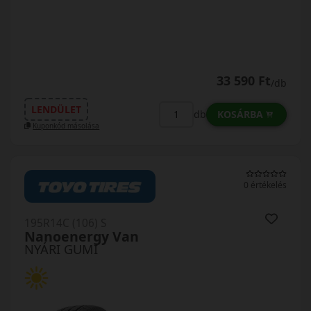
33 590 Ft
/db
LENDÜLET
KOSÁRBA
db
Kuponkód másolása
0 értékelés
195R14C (106) S
Nanoenergy Van
NYÁRI GUMI