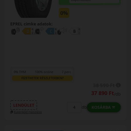
0%
EPREL cimke adatok:
0% THM
100% online
7 perc
FIZETHETEK RÉSZLETEKBEN?
38 590 Ft
37 890 Ft
/db
LENDÜLET
KOSÁRBA
db
Kuponkód másolása