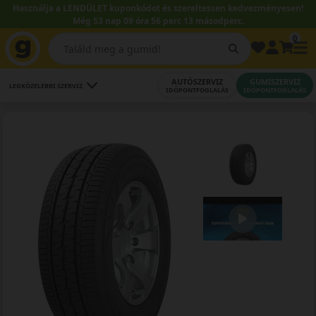
Használja a LENDÜLET kuponkódot és szereltessen kedvezményesen!
Még 53 nap 09 óra 56 perc 12 másodperc.
0
AUTÓSZERVIZ
GUMISZERVIZ
LEGKÖZELEBBI SZERVIZ
IDŐPONTFOGLALÁS
IDŐPONTFOGLALÁS