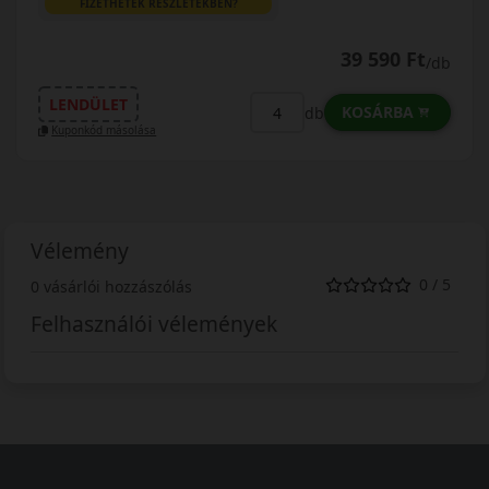
FIZETHETEK RÉSZLETEKBEN?
39 590 Ft
/db
LENDÜLET
KOSÁRBA
db
Kuponkód másolása
Vélemény
0 / 5
0 vásárlói hozzászólás
Felhasználói vélemények