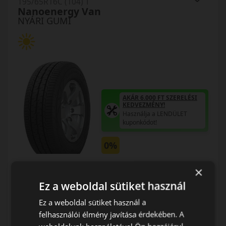
195/65R16C (104) T
Nanoenergy Van
NYÁRI GUMI
AKÁR 6.000 FT SZERELÉSI
KEDVEZMÉNY!
Használja a LENDÜLET
kuponkódot!
0%
EPREL cimke adatok:
×
Ez a weboldal sütiket használ
Ez a weboldal sütiket használ a
felhasználói élmény javítása érdekében. A