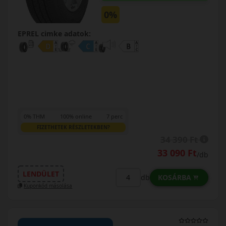
0%
EPREL cimke adatok:
0% THM
100% online
7 perc
FIZETHETEK RÉSZLETEKBEN?
34 390 Ft
33 090 Ft
/db
LENDÜLET
KOSÁRBA
db
Kuponkód másolása