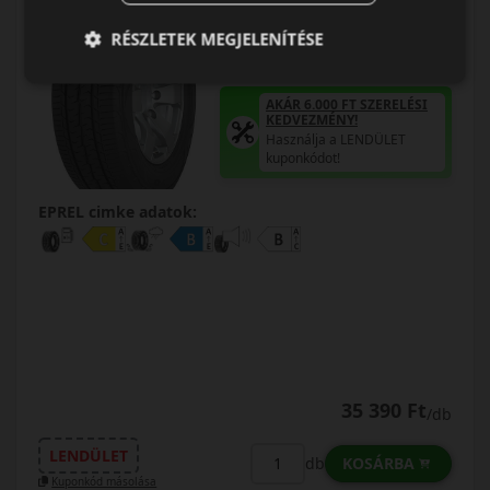
RÉSZLETEK MEGJELENÍTÉSE
AKÁR 6.000 FT SZERELÉSI
KEDVEZMÉNY!
Használja a LENDÜLET
kuponkódot!
EPREL cimke adatok:
35 390 Ft
/db
LENDÜLET
KOSÁRBA
db
Kuponkód másolása