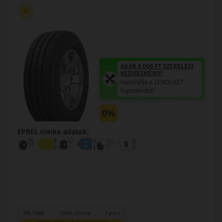
AKÁR 8.000 FT SZERELÉSI
KEDVEZMÉNY!
Használja a LENDÜLET
kuponkódot!
0%
EPREL cimke adatok:
0% THM
100% online
7 perc