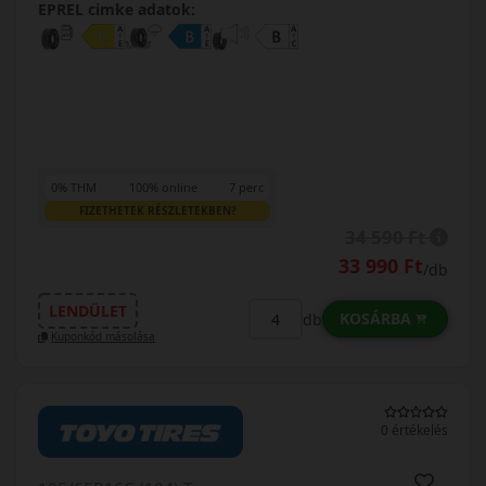
EPREL cimke adatok:
0% THM
100% online
7 perc
FIZETHETEK RÉSZLETEKBEN?
34 590 Ft
33 990 Ft
/db
LENDÜLET
KOSÁRBA
db
Kuponkód másolása
0 értékelés