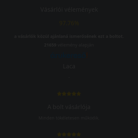
Vásárlói vélemények
97.76%
a vásárlók közül ajánlaná ismerősének ezt a boltot.
21659
vélemény alapján
Laca
-
A bolt vásárlója
Minden tökéletesen működik.