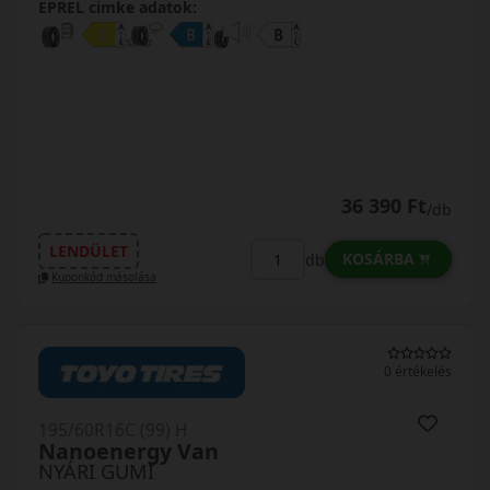
EPREL cimke adatok:
36 390 Ft
/db
LENDÜLET
KOSÁRBA
db
Kuponkód másolása
0 értékelés
195/60R16C (99) H
Nanoenergy Van
NYÁRI GUMI