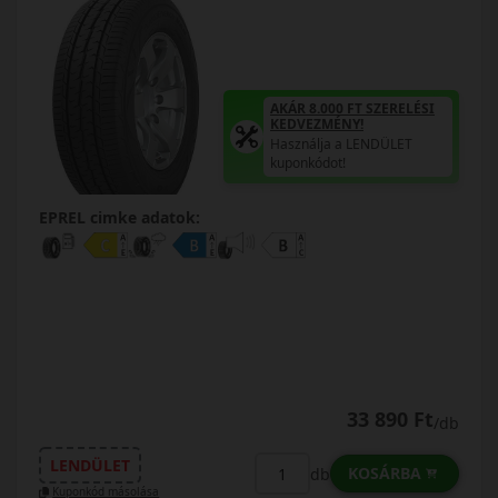
AKÁR 8.000 FT SZERELÉSI
KEDVEZMÉNY!
Használja a LENDÜLET
kuponkódot!
EPREL cimke adatok:
33 890 Ft
/db
LENDÜLET
KOSÁRBA
db
Kuponkód másolása