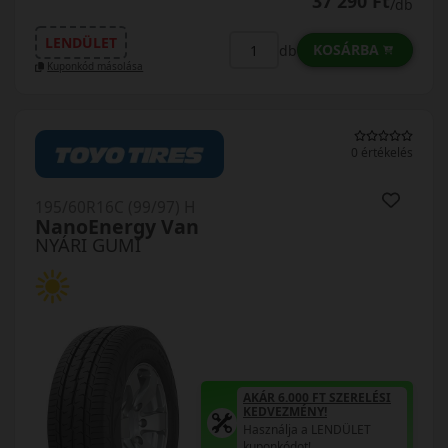
37 290 Ft
/db
LENDÜLET
KOSÁRBA
db
Kuponkód másolása
0 értékelés
195/60R16C (99/97) H
NanoEnergy Van
NYÁRI GUMI
AKÁR 6.000 FT SZERELÉSI
KEDVEZMÉNY!
Használja a LENDÜLET
kuponkódot!