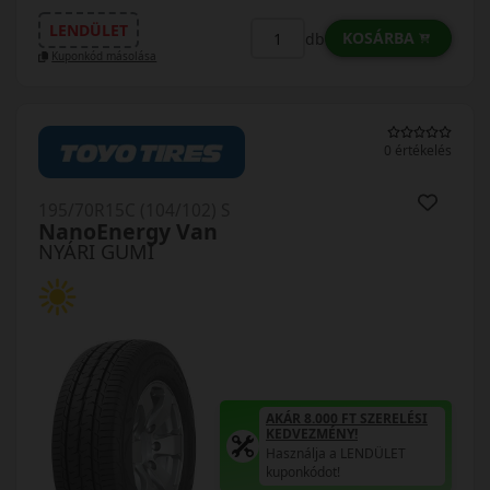
LENDÜLET
KOSÁRBA
db
Kuponkód másolása
0 értékelés
195/70R15C (104/102) S
NanoEnergy Van
NYÁRI GUMI
AKÁR 8.000 FT SZERELÉSI
KEDVEZMÉNY!
Használja a LENDÜLET
kuponkódot!