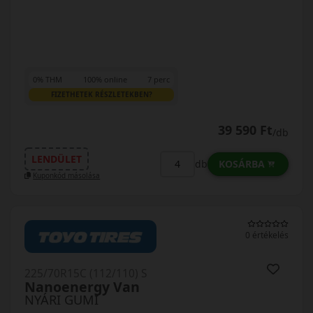
0% THM
100% online
7 perc
FIZETHETEK RÉSZLETEKBEN?
39 590 Ft
/db
LENDÜLET
KOSÁRBA
db
Kuponkód másolása
0 értékelés
225/70R15C (112/110) S
Nanoenergy Van
NYÁRI GUMI