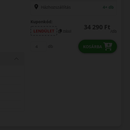
Házhozszállítás
4+ db
Kuponkód:
34 290 Ft
LENDÜLET
/db
másol
db
KOSÁRBA