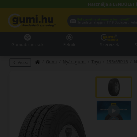
Használja a LENDÜLET 
Hol szeretné átvenni a termékeit?
Helyadatai alapján:
1119 Buda
Gumiabroncsok
Felnik
Szervizek
S
Gumi
Nyári gumi
Toyo
195/65R16
N
Vissza