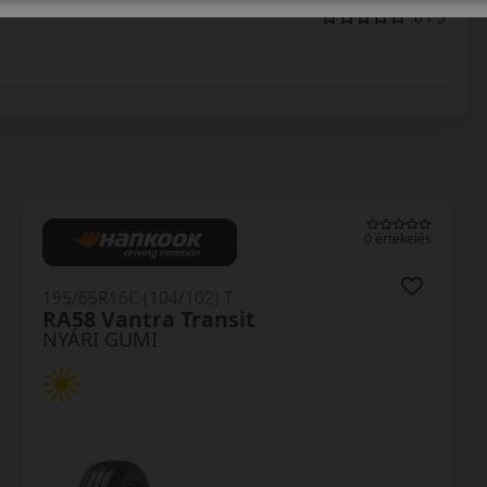
0 / 5
0 értékelés
195/65R16C (104/102) T
RA58 Vantra Transit
NYÁRI GUMI