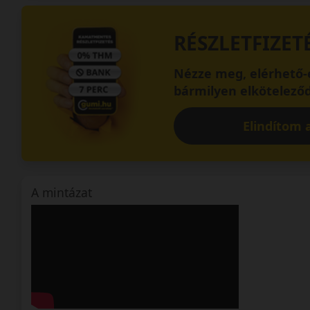
RÉSZLETFIZET
Nézze meg, elérhető-e
bármilyen elköteleződ
Elindítom a
A mintázat