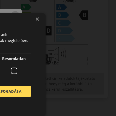
×
lunk
nak megfelelően.
Besorolatlan
Figyelem a feltüntetett címke adatok tájékoztató
jellegűek. Előfordulhat, hogy még a korábbi EU-s
címkével ellátott abroncs kerül kiszállításra.
ELFOGADÁSA