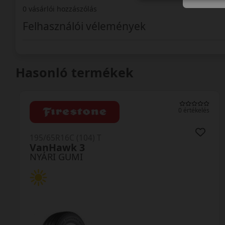
0 vásárlói hozzászólás
Felhasználói vélemények
Hasonló termékek
0 értékelés
195/65R16C (104) T
VanHawk 3
NYÁRI GUMI