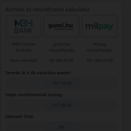
Áruhitel és részletfizetés kalkulátor
MBH Online
gumi.hu
Milpay
Áruhitel
részletfizetés
részletfizetés
Nem elérhető
80 000 Ft-tól
501 000 Ft-tól
Termék ár 4 db vásárlása esetén:
137 160 Ft
Teljes viszafizetendő összeg:
137 160 Ft
Elérhető THM:
0%