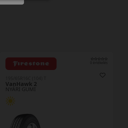
0 értékelés
195/65R16C (104) T
VanHawk 2
NYÁRI GUMI