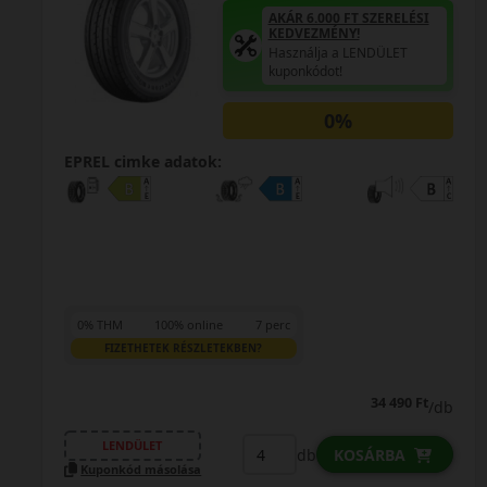
AKÁR 6.000 FT SZERELÉSI
KEDVEZMÉNY!
Használja a LENDÜLET
kuponkódot!
0%
EPREL cimke adatok:
0% THM
100% online
7 perc
FIZETHETEK RÉSZLETEKBEN?
34 490 Ft
/db
LENDÜLET
db
KOSÁRBA
Kuponkód másolása