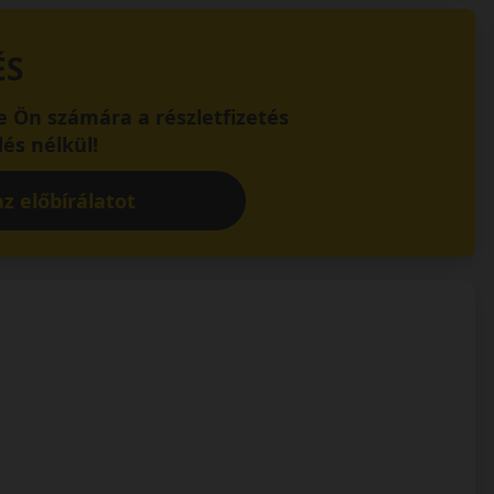
ÉS
 Ön számára a részletfizetés
és nélkül!
z előbírálatot