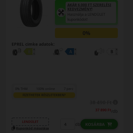
AKÁR 6.000 FT SZERELÉSI
KEDVEZMÉNY!
Használja a LENDÜLET
kuponkódot!
0%
EPREL cimke adatok:
0% THM
100% online
7 perc
FIZETHETEK RÉSZLETEKBEN?
38 490 Ft
37 890 Ft
/db
LENDÜLET
db
KOSÁRBA
Kuponkód másolása