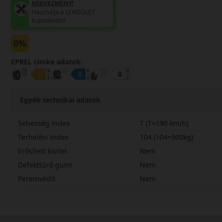
KEDVEZMÉNY!
Használja a LENDÜLET
kuponkódot!
0%
EPREL cimke adatok:
Egyéb technikai adatok
Sebesség index
T (T=190 km/h)
Terhelési index
104 (104=900kg)
Erősített kivitel
Nem
Defekttűrő gumi
Nem
Peremvédő
Nem
19565R16CTNEVA