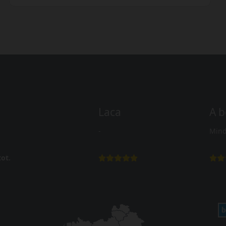
Laca
A b
-
Mind
ot.