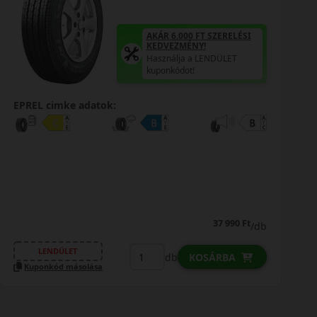
AKÁR 6.000 FT SZERELÉSI
KEDVEZMÉNY!
Használja a LENDÜLET
kuponkódot!
EPREL cimke adatok:
37 990 Ft
/db
LENDÜLET
db
KOSÁRBA
Kuponkód másolása