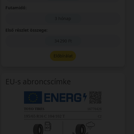
Futamidő:
3 hónap
Első részlet összege:
34 290 Ft
Előbírálat
EU-s abroncscímke