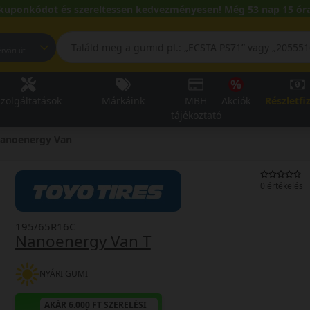
kuponkódot és szereltessen kedvezményesen! Még 53 nap 15 óra
pest, Fehérvári út
zolgáltatások
Márkáink
MBH
Akciók
Részletfi
tájékoztató
anoenergy Van
0 értékelés
195/65R16C
Nanoenergy Van T
NYÁRI GUMI
AKÁR 6.000 FT SZERELÉSI