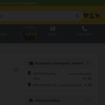
 48 perc 32 másodperc.
0
AJÁNDÉKUTALVÁNY
zetés
Hírek
Kapcsolat
Budapesti szervizpont átvétel
AKH Batthyány
azonnal átvehető:
utca
4+ db
AKH Mexikói út
4 db
azonnal átvehető:
Házhozszállítás