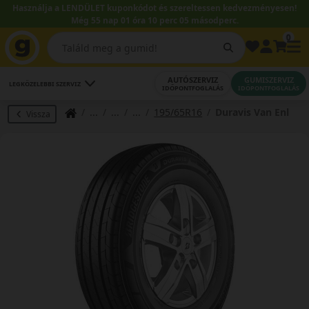
Használja a LENDÜLET kuponkódot és szereltessen kedvezményesen!
Még 55 nap 01 óra 10 perc 04 másodperc.
0
AUTÓSZERVIZ
GUMISZERVIZ
LEGKÖZELEBBI SZERVIZ
IDŐPONTFOGLALÁS
IDŐPONTFOGLALÁS
195/65R16
Duravis Van Enl
Vissza