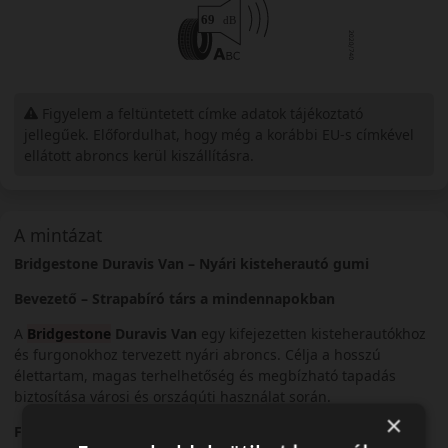
Figyelem a feltüntetett címke adatok tájékoztató
jellegűek. Előfordulhat, hogy még a korábbi EU-s címkével
ellátott abroncs kerül kiszállításra.
A mintázat
Bridgestone Duravis Van – Nyári kisteherautó gumi
Bevezető – Strapabíró társ a mindennapokban
A
Bridgestone
Duravis Van
egy kifejezetten kisteherautókhoz
és furgonokhoz tervezett nyári abroncs. Célja a hosszú
élettartam, magas terhelhetőség és megbízható tapadás
biztosítása városi és országúti használat során.
×
Futófelület és tapadás