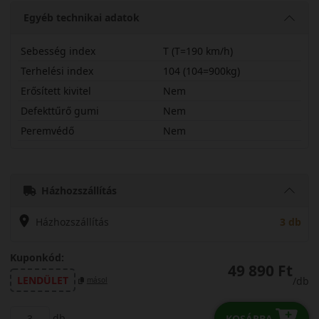
Egyéb technikai adatok
Sebesség index
T (T=190 km/h)
Terhelési index
104 (104=900kg)
Erősített kivitel
Nem
Defekttűrő gumi
Nem
Peremvédő
Nem
19565R16CTDVAN
Házhozszállítás
Házhozszállítás
3 db
Kuponkód:
49 890 Ft
LENDÜLET
/db
másol
db
KOSÁRBA