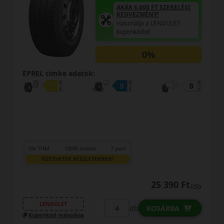
AKÁR 6.000 FT SZERELÉSI
KEDVEZMÉNY!
Használja a LENDÜLET
kuponkódot!
0%
EPREL cimke adatok:
0% THM
100% online
7 perc
FIZETHETEK RÉSZLETEKBEN?
25 390 Ft
/db
LENDÜLET
db
KOSÁRBA
Kuponkód másolása