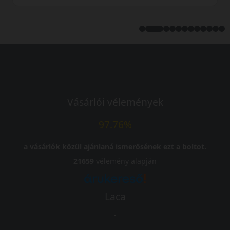
Vásárlói vélemények
97.76%
a vásárlók közül ajánlaná ismerősének ezt a boltot.
21659
vélemény alapján
Laca
-