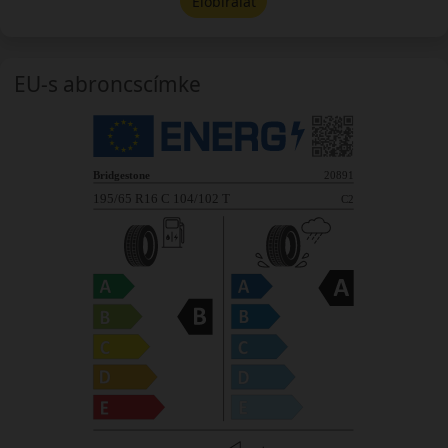
Előbírálat
EU-s abroncscímke