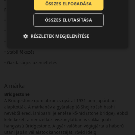
ÖSSZES ELFOGADÁSA
Fő előnyök röviden:
ÖSSZES ELUTASÍTÁSA
• Nagy terhelhetőség
• Robusztus szerkezet
RÉSZLETEK MEGJELENÍTÉSE
• Jó nedves tapadás
• Stabil fékezés
• Gazdaságos üzemeltetés
A márka
Bridgestone
A Bridgestone gumiabroncs gyárat 1931-ben Japánban
alapították. A márkanév a gyáralapító Shojiro Ishibashi
nevéből ered, ishibashi jelentése kő-híd (stone bridge), ebből
keletkezett a nemzetközi viszonylatban is sokkal jobb
hangzású Bridgestone. A gyár valóban végigjárta a háború
utáni japán vállalatok kanosszáját, rövid ideig