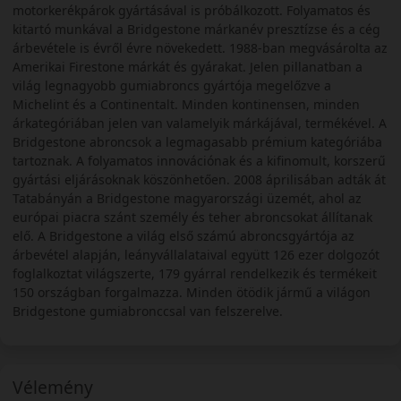
motorkerékpárok gyártásával is próbálkozott. Folyamatos és
kitartó munkával a Bridgestone márkanév presztízse és a cég
árbevétele is évről évre növekedett. 1988-ban megvásárolta az
Amerikai Firestone márkát és gyárakat. Jelen pillanatban a
világ legnagyobb gumiabroncs gyártója megelőzve a
Michelint és a Continentalt. Minden kontinensen, minden
árkategóriában jelen van valamelyik márkájával, termékével. A
Bridgestone abroncsok a legmagasabb prémium kategóriába
tartoznak. A folyamatos innovációnak és a kifinomult, korszerű
gyártási eljárásoknak köszönhetően. 2008 áprilisában adták át
Tatabányán a Bridgestone magyarországi üzemét, ahol az
európai piacra szánt személy és teher abroncsokat állítanak
elő. A Bridgestone a világ első számú abroncsgyártója az
árbevétel alapján, leányvállalataival együtt 126 ezer dolgozót
foglalkoztat világszerte, 179 gyárral rendelkezik és termékeit
150 országban forgalmazza. Minden ötödik jármű a világon
Bridgestone gumiabronccsal van felszerelve.
Vélemény