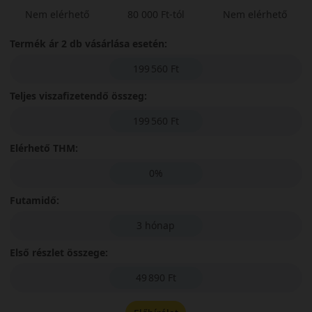
Nem elérhető
80 000 Ft-tól
Nem elérhető
Termék ár 2 db vásárlása esetén:
199 560 Ft
Teljes viszafizetendő összeg:
199 560 Ft
Elérhető THM:
0%
Futamidő:
3 hónap
Első részlet összege:
49 890 Ft