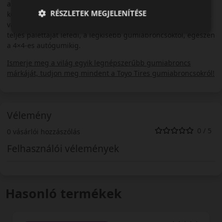
autóikat. A legelismertebb teszteken évről-évre a legjobbak
RÉSZLETEK MEGJELENÍTÉSE
között szerepelnek a TOYO gumiabroncsok, legyen szó nyári-,
vagy téli gumiról. A TOYO autógumi kínálata a személyautók
teljes palettáját lefedi, a legkisebb gumiabroncsoktól, egészen
a 4×4-es autógumikig.
Ismerje meg a világ egyik legnépszerűbb gumiabroncs
márkáját, tudjon meg mindent a Toyo Tires gumiabroncsokról!
Vélemény
0 / 5
0 vásárlói hozzászólás
Felhasználói vélemények
Hasonló termékek