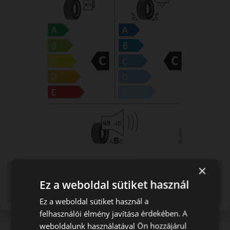
×
Figyelem a feltüntetett címke adatok tájékoztató
jellegűek. Előfordulhat, hogy még a korábbi EU-s címkével
Ez a weboldal sütiket használ
ellátott abroncs kerül kiszállításra.
Ez a weboldal sütiket használ a
felhasználói élmény javítása érdekében. A
weboldalunk használatával Ön hozzájárul