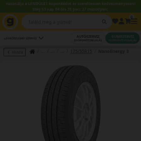
Használja a LENDÜLET kuponkódot és szereltessen kedvezményesen!
Még 53 nap 04 óra 28 perc 26 másodperc.
0
AUTÓSZERVIZ
GUMISZERVIZ
LEGKÖZELEBBI SZERVIZ
IDŐPONTFOGLALÁS
IDŐPONTFOGLALÁS
175/55R15
NanoEnergy 3
Vissza