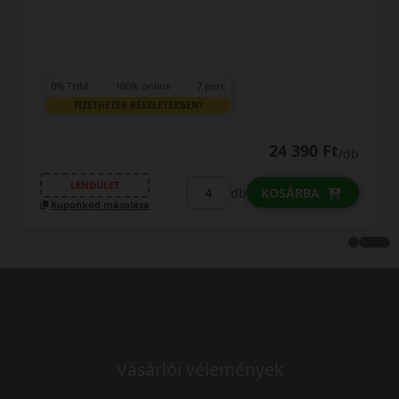
0% THM
100% online
7 perc
FIZETHETEK RÉSZLETEKBEN?
24 390 Ft
/db
LENDÜLET
db
KOSÁRBA
Kuponkód másolása
Vásárlói vélemények