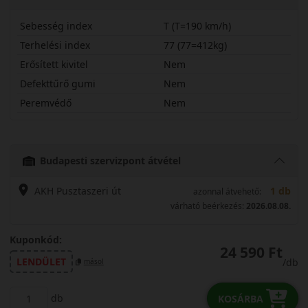
Sebesség index
T (T=190 km/h)
Terhelési index
77 (77=412kg)
Erősített kivitel
Nem
Defekttűrő gumi
Nem
Peremvédő
Nem
17555R15TNE3
Budapesti szervizpont átvétel
AKH Pusztaszeri út
1 db
azonnal átvehető:
várható beérkezés:
2026.08.08.
Kuponkód:
24 590 Ft
LENDÜLET
/db
másol
db
KOSÁRBA