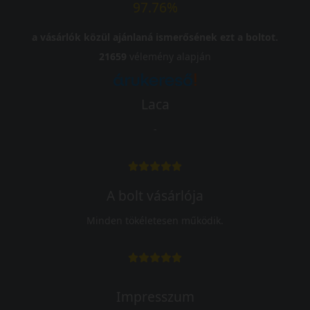
97.76%
a vásárlók közül ajánlaná ismerősének ezt a boltot.
21659
vélemény alapján
Laca
-
A bolt vásárlója
Minden tökéletesen működik.
Impresszum