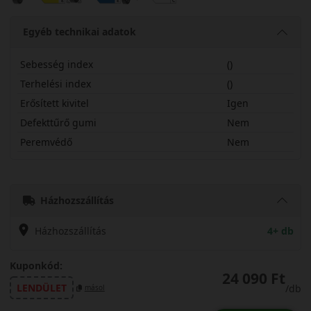
Egyéb technikai adatok
Sebesség index
()
Terhelési index
()
Erősített kivitel
Igen
Defekttűrő gumi
Nem
Peremvédő
Nem
18565R15HPXCXL
Házhozszállítás
Házhozszállítás
4+ db
Kuponkód:
24 090 Ft
LENDÜLET
/db
másol