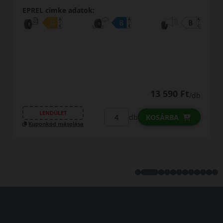
EPREL cimke adatok:
13 590 Ft
/db
LENDÜLET
db
KOSÁRBA
Kuponkód másolása