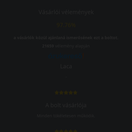
Vásárlói vélemények
97.76%
a vásárlók közül ajánlaná ismerősének ezt a boltot.
21659
vélemény alapján
Laca
-
A bolt vásárlója
Minden tökéletesen működik.