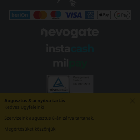
Augusztus 8-ai nyitva tartás
Kedves Ügyfeleink!
Szervizeink augusztus 8-án zárva tartanak.
Megértésüket köszönjük!