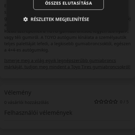
ÖSSZES ELUTASÍTÁSA
Egyre több autógyártó választja a TOYO gumikat első
szerelésre. Több távol-keleti autómárka után már az európai
gyártók is előszeretettel kínálják TOYO gumiabroncsokkal az új
RÉSZLETEK MEGJELENÍTÉSE
autóikat. A legelismertebb teszteken évről-évre a legjobbak
között szerepelnek a TOYO gumiabroncsok, legyen szó nyári-,
vagy téli gumiról. A TOYO autógumi kínálata a személyautók
teljes palettáját lefedi, a legkisebb gumiabroncsoktól, egészen
a 4×4-es autógumikig.
Ismerje meg a világ egyik legnépszerűbb gumiabroncs
márkáját, tudjon meg mindent a Toyo Tires gumiabroncsokról!
Vélemény
0 / 5
0 vásárlói hozzászólás
Felhasználói vélemények