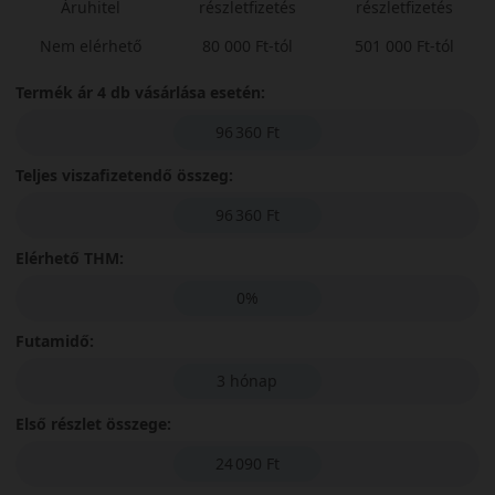
Áruhitel
részletfizetés
részletfizetés
Nem elérhető
80 000 Ft-tól
501 000 Ft-tól
Termék ár 4 db vásárlása esetén:
96 360 Ft
Teljes viszafizetendő összeg:
96 360 Ft
Elérhető THM:
0%
Futamidő:
3 hónap
Első részlet összege:
24 090 Ft