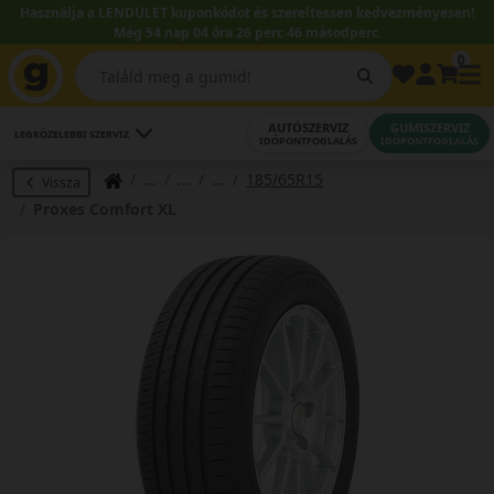
Használja a LENDÜLET kuponkódot és szereltessen kedvezményesen!
Még 54 nap 04 óra 26 perc 45 másodperc.
0
AUTÓSZERVIZ
GUMISZERVIZ
LEGKÖZELEBBI SZERVIZ
IDŐPONTFOGLALÁS
IDŐPONTFOGLALÁS
185/65R15
Vissza
Proxes Comfort XL