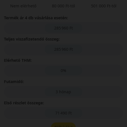
Nem elérhető
80 000 Ft-tól
501 000 Ft-tól
Termék ár 4 db vásárlása esetén:
285 960 Ft
Teljes viszafizetendő összeg:
285 960 Ft
Elérhető THM:
0%
Futamidő:
3 hónap
Első részlet összege:
71 490 Ft