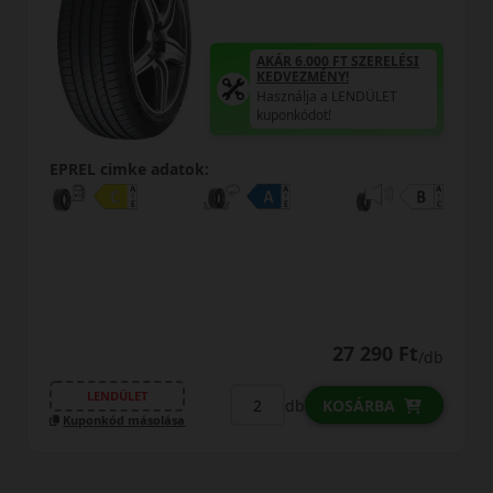
AKÁR 
KEDV
Haszn
ÁR 6.000 FT SZERELÉSI
EDVEZMÉNY!
kupon
sználja a LENDÜLET
ponkódot!
EPREL cimke adatok:
0% THM
100% online
7 perc
27 290 Ft
/db
FIZETHETEK RÉSZLETEKBEN?
db
KOSÁRBA
LENDÜLET
Kuponkód másolása