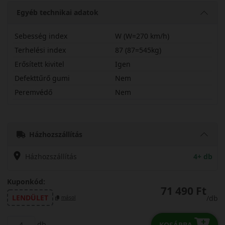
Egyéb technikai adatok
Sebesség index
W (W=270 km/h)
Terhelési index
87 (87=545kg)
Erősített kivitel
Igen
Defekttűrő gumi
Nem
Peremvédő
Nem
20545R16WPR8RX
Házhozszállítás
Házhozszállítás
4+ db
Kuponkód:
71 490 Ft
LENDÜLET
/db
másol
db
KOSÁRBA