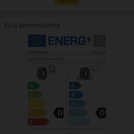
Előbírálat
EU-s abroncscímke