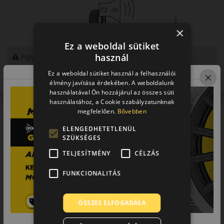
×
Ez a weboldal sütiket
használ
Figyelem a feltüntetett címke adatok tájékoztató
jellegűek. Előfordulhat, hogy még a korábbi EU-s címkével
Ez a weboldal sütiket használ a felhasználói
ellátott abroncs kerül kiszállításra.
élmény javítása érdekében. A weboldalunk
használatával Ön hozzájárul az összes süti
használatához, a Cookie szabályzatunknak
megfelelően.
Bővebben
A mintázat
ELENGEDHETETLENÜL
A Toyo Proxes R888R közúton is használható semi-slick
SZÜKSÉGES
sportabroncs aszimmetrikus mintázattal. Erős száraz tapadást
és pontos kormányreakciót ad, ezért sportos közúti vezetéshez
TELJESÍTMÉNY
CÉLZÁS
és pályanapokra ajánlható. Külső vállblokkjai száraz úton,
belső vállkialakítása pedig kormányzási stabilitásban segít.
FUNKCIONALITÁS
A márka
ÖSSZES ELFOGADÁSA
Toyo
A TOYO Tires a világ egyik vezető gumiabroncsgyártó