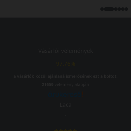
Vásárlói vélemények
97.76%
a vásárlók közül ajánlaná ismerősének ezt a boltot.
21659
vélemény alapján
Laca
-