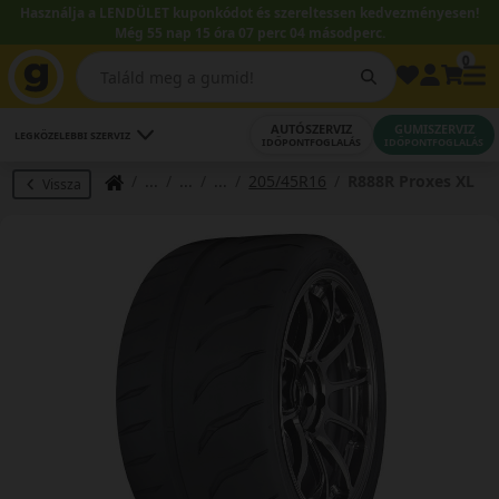
Használja a LENDÜLET kuponkódot és szereltessen kedvezményesen!
Még 55 nap 15 óra 07 perc 04 másodperc.
0
AUTÓSZERVIZ
GUMISZERVIZ
LEGKÖZELEBBI SZERVIZ
IDŐPONTFOGLALÁS
IDŐPONTFOGLALÁS
205/45R16
R888R Proxes XL
Vissza