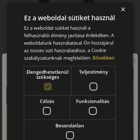
×
Ez a weboldal sütiket használ
Ez a weboldal sütiket használ a
felhasználói élmény javítása érdekében. A
weboldalunk használatával Ön hozzájárul
az összes süti használatához, a Cookie
szabályzatunknak megfelelően.
Bővebben
Elengedhetetlenül
Teljesítmény
szükséges
Figyelem a feltüntetett címke adatok tájékoztató
Célzás
Funkcionalitás
jellegűek. Előfordulhat, hogy még a korábbi EU-s címkével
ellátott abroncs kerül kiszállításra.
Besorolatlan
Bemutató videó a mintáról