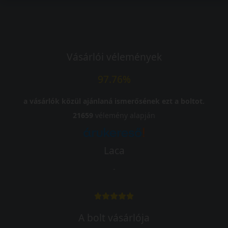
Vásárlói vélemények
97.76%
a vásárlók közül ajánlaná ismerősének ezt a boltot.
21659
vélemény alapján
Laca
-
A bolt vásárlója