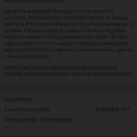
áron kínálja a gumiabroncsait.
Egyre több autógyártó választja a TOYO gumikat első
szerelésre. Több távol-keleti autómárka után már az európai
gyártók is előszeretettel kínálják TOYO gumiabroncsokkal az új
autóikat. A legelismertebb teszteken évről-évre a legjobbak
között szerepelnek a TOYO gumiabroncsok, legyen szó nyári-,
vagy téli gumiról. A TOYO autógumi kínálata a személyautók
teljes palettáját lefedi, a legkisebb gumiabroncsoktól, egészen
a 4×4-es autógumikig.
Ismerje meg a világ egyik legnépszerűbb gumiabroncs
márkáját, tudjon meg mindent a Toyo Tires gumiabroncsokról!
Vélemény
0 / 5
0 vásárlói hozzászólás
Felhasználói vélemények