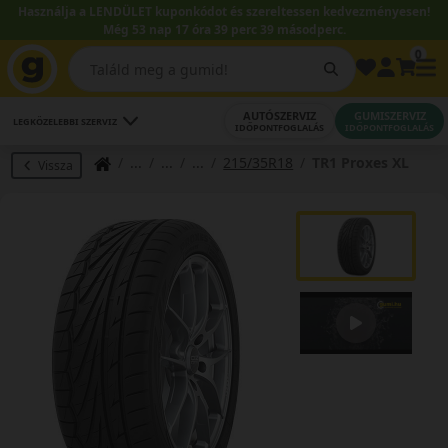
Használja a LENDÜLET kuponkódot és szereltessen kedvezményesen!
Még 53 nap 17 óra 39 perc 38 másodperc.
0
AUTÓSZERVIZ
GUMISZERVIZ
LEGKÖZELEBBI SZERVIZ
IDŐPONTFOGLALÁS
IDŐPONTFOGLALÁS
215/35R18
TR1 Proxes XL
Vissza