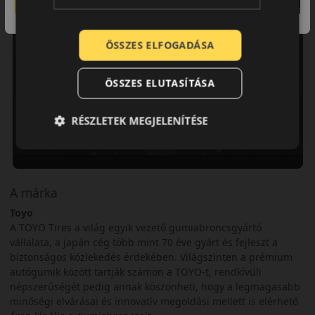
ÖSSZES ELFOGADÁSA
ÖSSZES ELUTASÍTÁSA
RÉSZLETEK MEGJELENÍTÉSE
A márka
Toyo
A TOYO Tires a világ egyik vezető gumiabroncsgyártó
vállalata, a japán cég több mint 70 éve gyárt és fejleszt a
biztonságos közlekedés érdekében. Világszinten a prémium
autógumik között tartják számon a TOYO-t, rendkívüli
népszerűségét pedig annak köszönheti, hogy a legmagasabb
minőségi elvárásai és innovatív megoldási mellett is elérhető