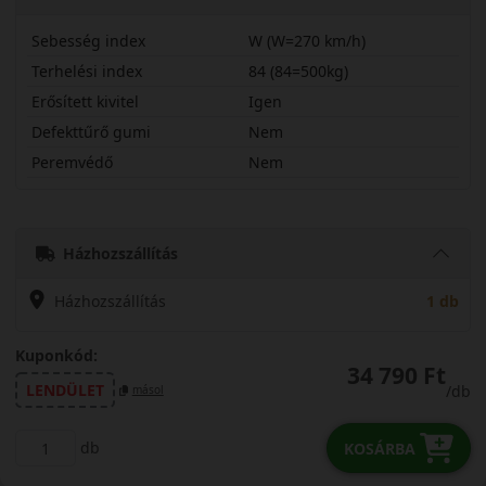
Sebesség index
W (W=270 km/h)
Terhelési index
84 (84=500kg)
Erősített kivitel
Igen
Defekttűrő gumi
Nem
Peremvédő
Nem
21535R18WPXTR1X
Házhozszállítás
Házhozszállítás
1 db
Kuponkód:
34 790 Ft
LENDÜLET
/db
másol
db
KOSÁRBA