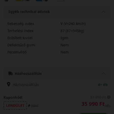
Egyéb technikai adatok
Sebesség index
V (V=240 km/h)
Terhelési index
87 (87=545kg)
Erősített kivitel
Igen
Defekttűrő gumi
Nem
Peremvédő
Nem
21540R17VPXCMX
Házhozszállítás
Házhozszállítás
4+ db
37 290 Ft
Kuponkód:
35 990 Ft
LENDÜLET
/db
másol