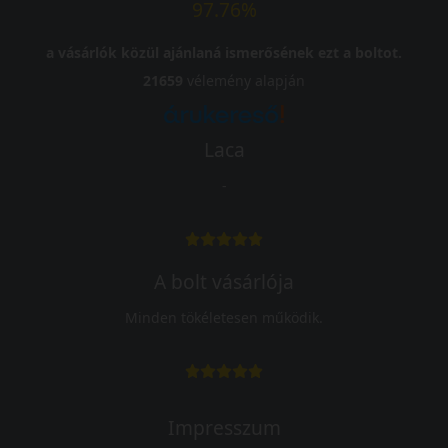
97.76%
a vásárlók közül ajánlaná ismerősének ezt a boltot.
21659
vélemény alapján
Laca
-
A bolt vásárlója
Minden tökéletesen működik.
Impresszum