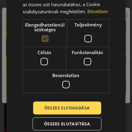
az összes süti használatához, a Cookie
szabályzatunknak megfelelően.
Bővebben
Elengedhetetlenül
Teljesítmény
szükséges
Figyelem a feltüntetett címke adatok tájékoztató
jellegűek. Előfordulhat, hogy még a korábbi EU-s címkével
ellátott abroncs kerül kiszállításra.
Célzás
Funkcionalitás
A mintázat
Besorolatlan
TOYO Proxes Comfort
ÖSSZES ELFOGADÁSA
ÖSSZES ELUTASÍTÁSA