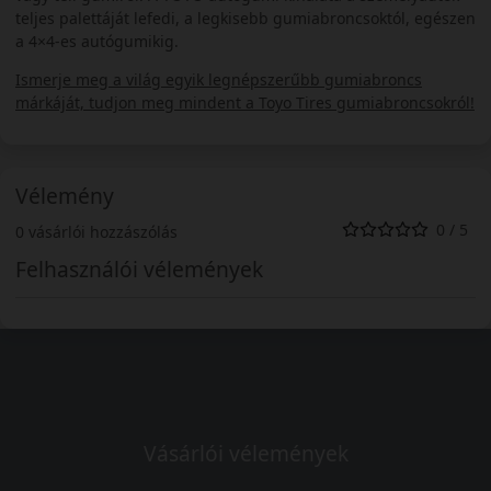
teljes palettáját lefedi, a legkisebb gumiabroncsoktól, egészen
a 4×4-es autógumikig.
Ismerje meg a világ egyik legnépszerűbb gumiabroncs
márkáját, tudjon meg mindent a Toyo Tires gumiabroncsokról!
Vélemény
0 / 5
0 vásárlói hozzászólás
Felhasználói vélemények
Vásárlói vélemények