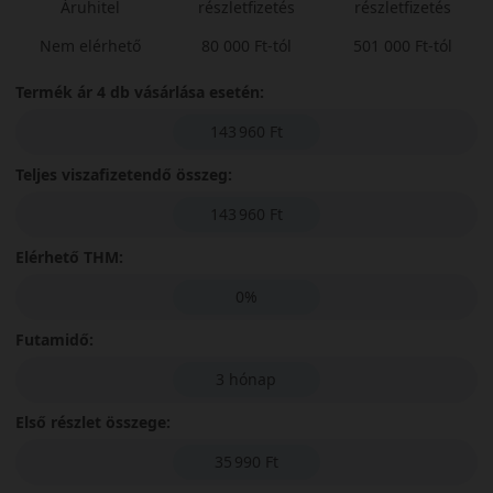
Áruhitel
részletfizetés
részletfizetés
Nem elérhető
80 000 Ft-tól
501 000 Ft-tól
Termék ár 4 db vásárlása esetén:
143 960 Ft
Teljes viszafizetendő összeg:
143 960 Ft
Elérhető THM:
0%
Futamidő:
3 hónap
Első részlet összege:
35 990 Ft