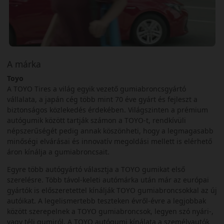
A márka
Toyo
A TOYO Tires a világ egyik vezető gumiabroncsgyártó
vállalata, a japán cég több mint 70 éve gyárt és fejleszt a
biztonságos közlekedés érdekében. Világszinten a prémium
autógumik között tartják számon a TOYO-t, rendkívüli
népszerűségét pedig annak köszönheti, hogy a legmagasabb
minőségi elvárásai és innovatív megoldási mellett is elérhető
áron kínálja a gumiabroncsait.
Egyre több autógyártó választja a TOYO gumikat első
szerelésre. Több távol-keleti autómárka után már az európai
gyártók is előszeretettel kínálják TOYO gumiabroncsokkal az új
autóikat. A legelismertebb teszteken évről-évre a legjobbak
között szerepelnek a TOYO gumiabroncsok, legyen szó nyári-,
vagy téli gumiról. A TOYO autógumi kínálata a személyautók