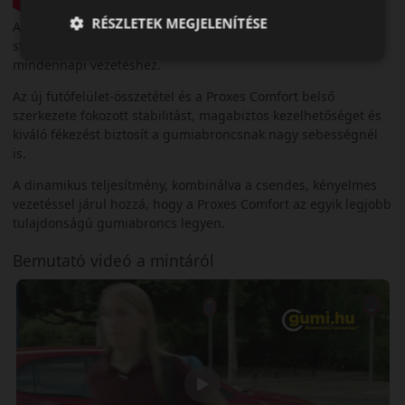
RÉSZLETEK MEGJELENÍTÉSE
A Proxes Comfort úgy lett kifejlesztve, hogy prémium szintű
stabilitást és kényelmet biztosítson a nyugodt és élvezetes
mindennapi vezetéshez.
Az új futófelület-összetétel és a Proxes Comfort belső
szerkezete fokozott stabilitást, magabiztos kezelhetőséget és
kiváló fékezést biztosít a gumiabroncsnak nagy sebességnél
is.
A dinamikus teljesítmény, kombinálva a csendes, kényelmes
vezetéssel járul hozzá, hogy a Proxes Comfort az egyik legjobb
tulajdonságú gumiabroncs legyen.
Bemutató videó a mintáról