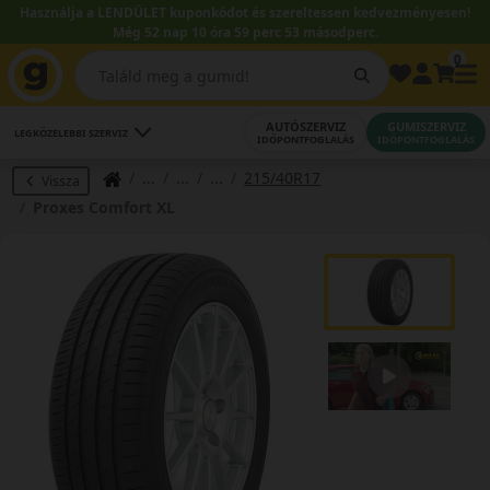
Használja a LENDÜLET kuponkódot és szereltessen kedvezményesen!
Még 52 nap 10 óra 59 perc 53 másodperc.
0
AUTÓSZERVIZ
GUMISZERVIZ
LEGKÖZELEBBI SZERVIZ
IDŐPONTFOGLALÁS
IDŐPONTFOGLALÁS
215/40R17
Vissza
Proxes Comfort XL