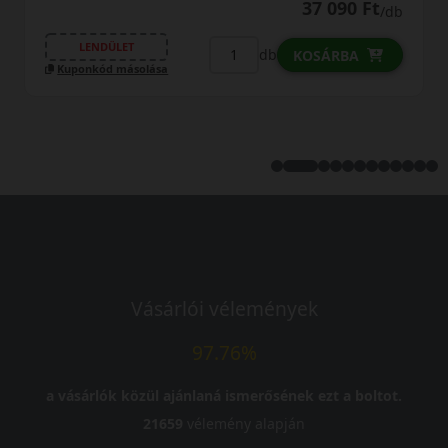
 090 Ft
/db
FIZETHETEK RÉSZLETEKBEN?
ÁRBA
38 99
LENDÜLET
db
KOSÁR
Kuponkód másolása
Vásárlói vélemények
97.76%
a vásárlók közül ajánlaná ismerősének ezt a boltot.
21659
vélemény alapján