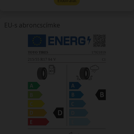
Előbírálat
EU-s abroncscímke