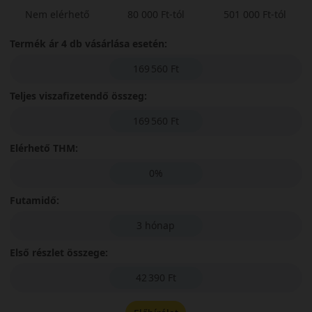
Nem elérhető
80 000 Ft-tól
501 000 Ft-tól
Termék ár 4 db vásárlása esetén:
169 560 Ft
Teljes viszafizetendő összeg:
169 560 Ft
Elérhető THM:
0%
Futamidő:
3 hónap
Első részlet összege:
42 390 Ft