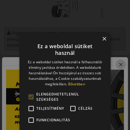
Figyelem a feltüntetett címke adatok tájékoztató
×
jellegűek. Előfordulhat, hogy még a korábbi EU-s címkével
ellátott abroncs kerül kiszállításra.
Ez a weboldal sütiket
használ
Ez a weboldal sütiket használ a felhasználói
Bemutató videó a mintáról
élmény javítása érdekében. A weboldalunk
használatával Ön hozzájárul az összes süti
használatához, a Cookie szabályzatunknak
megfelelően.
Bővebben
ELENGEDHETETLENÜL
SZÜKSÉGES
TELJESÍTMÉNY
CÉLZÁS
FUNKCIONALITÁS