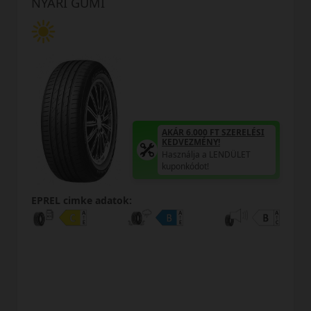
NYÁRI GUMI
AKÁR 6.000 FT SZE
KEDVEZMÉNY!
Használja a LENDÜL
SZERELÉSI
kuponkódot!
NDÜLET
0%
EPREL cimke adatok:
0% THM
100% online
7 perc