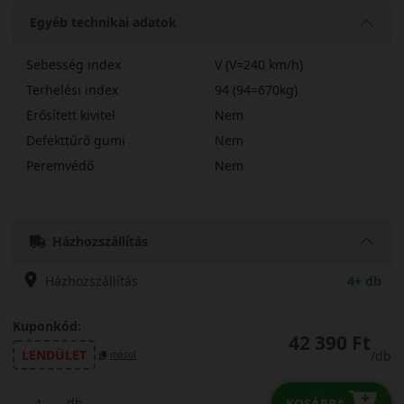
Egyéb technikai adatok
Sebesség index
V (V=240 km/h)
Terhelési index
94 (94=670kg)
Erősített kivitel
Nem
Defekttűrő gumi
Nem
Peremvédő
Nem
21555R17VPXTR1
Házhozszállítás
Házhozszállítás
4+ db
Kuponkód:
42 390 Ft
LENDÜLET
/db
másol
db
KOSÁRBA