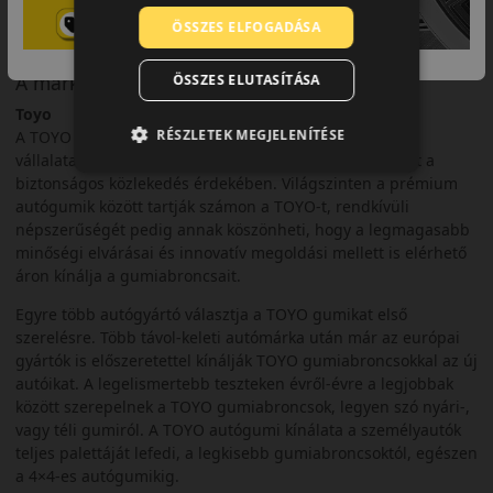
ÖSSZES ELFOGADÁSA
A márka
ÖSSZES ELUTASÍTÁSA
Toyo
RÉSZLETEK MEGJELENÍTÉSE
A TOYO Tires a világ egyik vezető gumiabroncsgyártó
vállalata, a japán cég több mint 70 éve gyárt és fejleszt a
biztonságos közlekedés érdekében. Világszinten a prémium
autógumik között tartják számon a TOYO-t, rendkívüli
népszerűségét pedig annak köszönheti, hogy a legmagasabb
minőségi elvárásai és innovatív megoldási mellett is elérhető
áron kínálja a gumiabroncsait.
Egyre több autógyártó választja a TOYO gumikat első
szerelésre. Több távol-keleti autómárka után már az európai
gyártók is előszeretettel kínálják TOYO gumiabroncsokkal az új
autóikat. A legelismertebb teszteken évről-évre a legjobbak
között szerepelnek a TOYO gumiabroncsok, legyen szó nyári-,
vagy téli gumiról. A TOYO autógumi kínálata a személyautók
teljes palettáját lefedi, a legkisebb gumiabroncsoktól, egészen
a 4×4-es autógumikig.