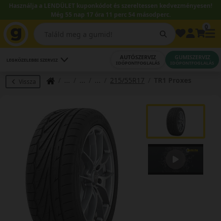
Használja a LENDÜLET kuponkódot és szereltessen kedvezményesen!
Még 55 nap 17 óra 11 perc 53 másodperc.
0
AUTÓSZERVIZ
GUMISZERVIZ
LEGKÖZELEBBI SZERVIZ
IDŐPONTFOGLALÁS
IDŐPONTFOGLALÁS
215/55R17
TR1 Proxes
Vissza