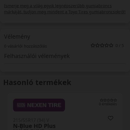
Ismerje meg a világ egyik legnépszerűbb gumiabroncs
márkáját, tudjon meg mindent a Toyo Tires gumiabroncsokról!
Vélemény
0 / 5
0 vásárlói hozzászólás
Felhasználói vélemények
Hasonló termékek
0 értékelés
0
215/55R17 (94) V
N-Fera SU1