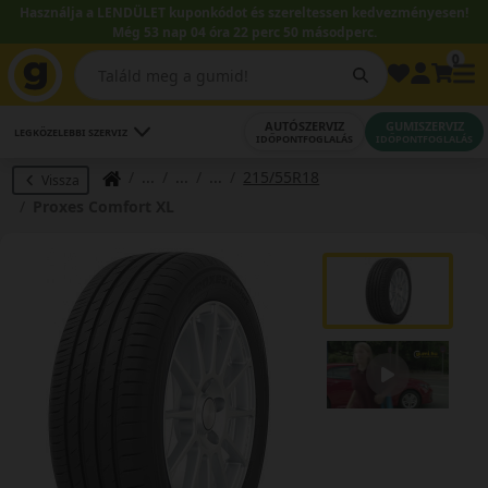
Használja a LENDÜLET kuponkódot és szereltessen kedvezményesen!
Még 53 nap 04 óra 22 perc 50 másodperc.
0
AUTÓSZERVIZ
GUMISZERVIZ
LEGKÖZELEBBI SZERVIZ
IDŐPONTFOGLALÁS
IDŐPONTFOGLALÁS
215/55R18
Vissza
Proxes Comfort XL