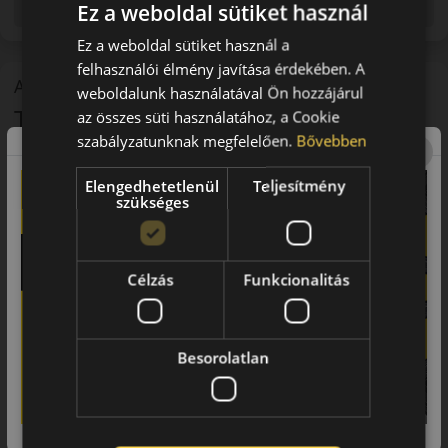
ellátott abroncs kerül kiszállításra.
Ez a weboldal sütiket használ
Ez a weboldal sütiket használ a
felhasználói élmény javítása érdekében. A
A mintázat
weboldalunk használatával Ön hozzájárul
TOYO Proxes Comfort
az összes süti használatához, a Cookie
szabályzatunknak megfelelően.
Bővebben
Elengedhetetlenül
Teljesítmény
szükséges
Célzás
Funkcionalitás
A Proxes Comfort úgy lett kifejlesztve, hogy prémium szintű
stabilitást és kényelmet biztosítson a nyugodt és élvezetes
mindennapi vezetéshez.
Besorolatlan
Az új futófelület-összetétel és a Proxes Comfort belső
szerkezete fokozott stabilitást, magabiztos kezelhetőséget és
kiváló fékezést biztosít a gumiabroncsnak nagy sebességnél
is.