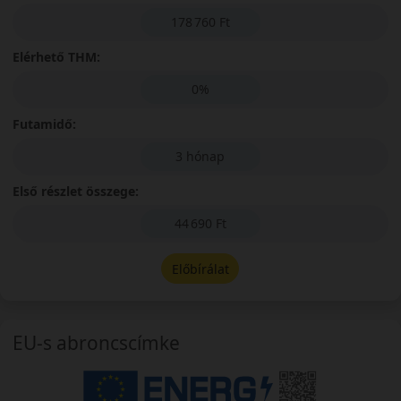
178 760 Ft
Elérhető THM:
0%
Futamidő:
3 hónap
Első részlet összege:
44 690 Ft
Előbírálat
EU-s abroncscímke