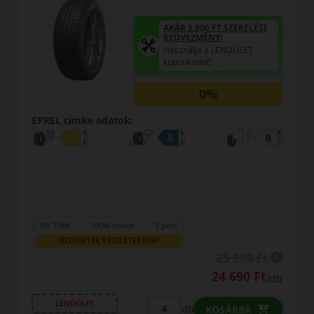
AKÁR 5.000 FT SZERELÉSI
KEDVEZMÉNY!
Használja a LENDÜLET
kuponkódot!
0%
EPREL cimke adatok:
0% THM
100% online
7 perc
FIZETHETEK RÉSZLETEKBEN?
23 690 Ft
/db
LENDÜLET
db
KOSÁRBA