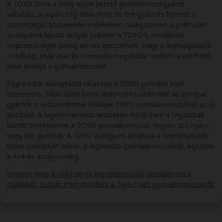
A TOYO Tires a világ egyik vezető gumiabroncsgyártó
vállalata, a japán cég több mint 70 éve gyárt és fejleszt a
biztonságos közlekedés érdekében. Világszinten a prémium
autógumik között tartják számon a TOYO-t, rendkívüli
népszerűségét pedig annak köszönheti, hogy a legmagasabb
minőségi elvárásai és innovatív megoldási mellett is elérhető
áron kínálja a gumiabroncsait.
Egyre több autógyártó választja a TOYO gumikat első
szerelésre. Több távol-keleti autómárka után már az európai
gyártók is előszeretettel kínálják TOYO gumiabroncsokkal az új
autóikat. A legelismertebb teszteken évről-évre a legjobbak
között szerepelnek a TOYO gumiabroncsok, legyen szó nyári-,
vagy téli gumiról. A TOYO autógumi kínálata a személyautók
teljes palettáját lefedi, a legkisebb gumiabroncsoktól, egészen
a 4×4-es autógumikig.
Ismerje meg a világ egyik legnépszerűbb gumiabroncs
márkáját, tudjon meg mindent a Toyo Tires gumiabroncsokról!