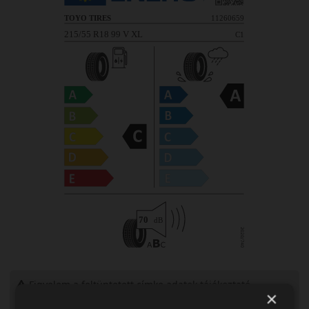
Figyelem a feltüntetett címke adatok tájékoztató
×
jellegűek. Előfordulhat, hogy még a korábbi EU-s címkével