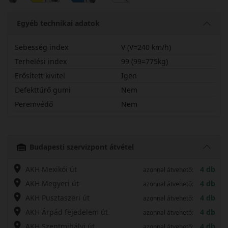
Egyéb technikai adatok
Sebesség index
V (V=240 km/h)
Terhelési index
99 (99=775kg)
Erősített kivitel
Igen
Defekttűrő gumi
Nem
Peremvédő
Nem
21555R18VPXCMX
Budapesti szervizpont átvétel
AKH Mexikói út
4 db
azonnal átvehető:
AKH Megyeri út
4 db
azonnal átvehető:
AKH Pusztaszeri út
4 db
azonnal átvehető:
AKH Árpád fejedelem út
4 db
azonnal átvehető:
AKH Szentmihályi út
4 db
azonnal átvehető: