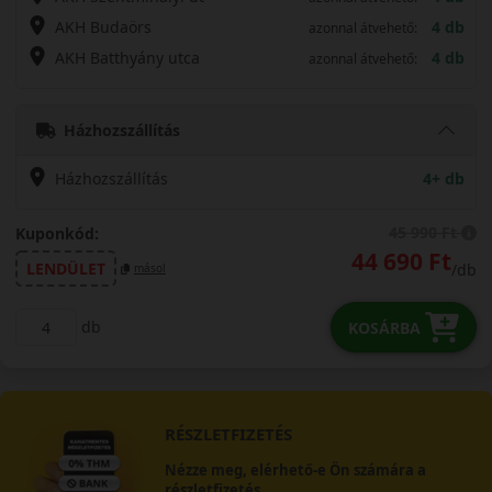
AKH Budaörs
4 db
azonnal átvehető:
AKH Batthyány utca
4 db
azonnal átvehető:
Házhozszállítás
Házhozszállítás
4+ db
45 990 Ft
Kuponkód:
44 690 Ft
LENDÜLET
/db
másol
db
KOSÁRBA
RÉSZLETFIZETÉS
Nézze meg, elérhető-e Ön számára a
részletfizetés