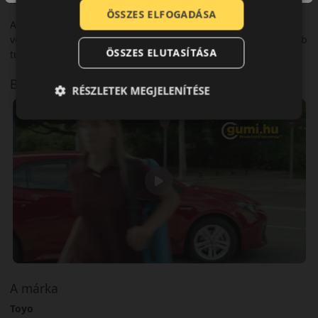
ÖSSZES ELFOGADÁSA
A dinamikus teljesítmény, kombinálva a csendes, kényelmes
vezetéssel járul hozzá, hogy a Proxes Comfort az egyik legjobb
ÖSSZES ELUTASÍTÁSA
tulajdonságú gumiabroncs legyen.
Bemutató videó a mintáról
RÉSZLETEK MEGJELENÍTÉSE
A márka
Toyo