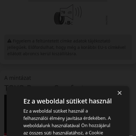
Figyelem a feltüntetett címke adatok tájékoztató
jellegűek. Előfordulhat, hogy még a korábbi EU-s címkével
ellátott abroncs kerül kiszállításra.
A mintázat
TOYO Proxes Comfort
×
Ez a weboldal sütiket használ
Ez a weboldal sütiket használ a
felhasználói élmény javítása érdekében. A
weboldalunk használatával Ön hozzájárul
az összes süti használatához, a Cookie