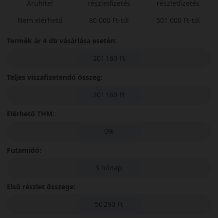
Áruhitel
részletfizetés
részletfizetés
Nem elérhető
80 000 Ft-tól
501 000 Ft-tól
Termék ár 4 db vásárlása esetén:
201 160 Ft
Teljes viszafizetendő összeg:
201 160 Ft
Elérhető THM:
0%
Futamidő:
3 hónap
Első részlet összege:
50 290 Ft