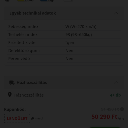
Egyéb technikai adatok
Sebesség index
W (W=270 km/h)
Terhelési index
93 (93=650kg)
Erősített kivitel
Igen
Defekttűrő gumi
Nem
Peremvédő
Nem
22540R19WPXCMX
Házhozszállítás
Házhozszállítás
4+ db
51 490 Ft
Kuponkód:
50 290 Ft
LENDÜLET
/db
másol