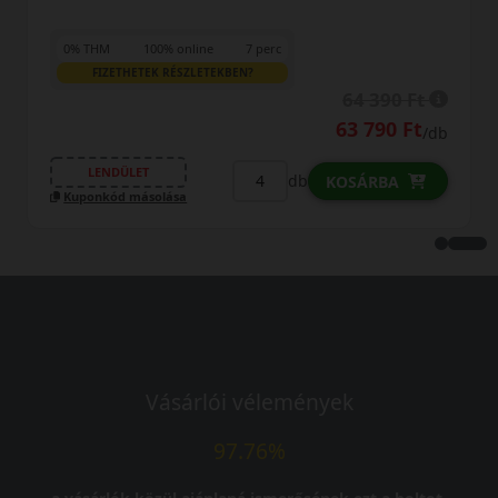
25 690 Ft
/d
t
LENDÜLET
db
KOSÁRBA
t
/db
Kuponkód másolása
Vásárlói vélemények
97.76%