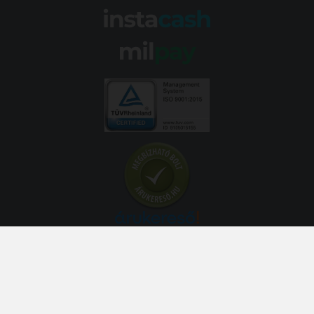
© 2026 Abroncs Kereskedőház Kft. | gumi.hu - Rendeléstől
szerelésig™