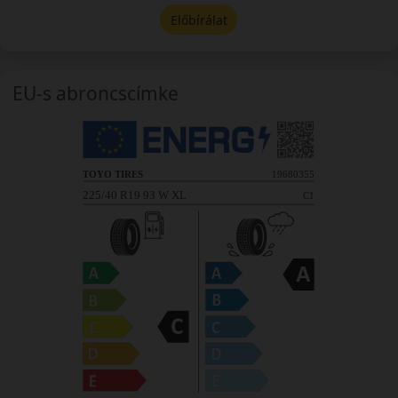
Előbírálat
EU-s abroncscímke