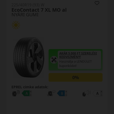
225/40R19 (93) W
Ultra ARZ 5 XL
NYÁRI GUMI
I
AKÁR 5.000 FT SZERELÉSI
KEDVEZMÉNY!
Használja a LENDÜLET
kuponkódot!
EPREL cimke adatok: