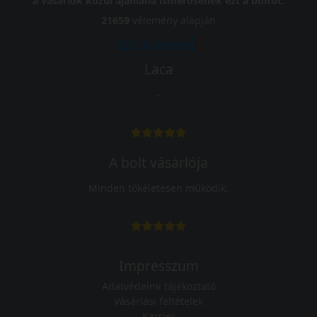
a vásárlók közül ajánlaná ismerősének ezt a boltot.
21659
vélemény alapján
Laca
-
A bolt vásárlója
Minden tökéletesen működik.
Impresszum
Adatvédelmi tájékoztató
Vásárlási feltételek
Karrier