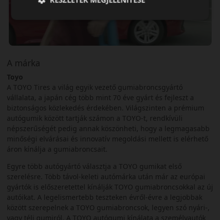
A márka
Toyo
A TOYO Tires a világ egyik vezető gumiabroncsgyártó
vállalata, a japán cég több mint 70 éve gyárt és fejleszt a
biztonságos közlekedés érdekében. Világszinten a prémium
autógumik között tartják számon a TOYO-t, rendkívüli
népszerűségét pedig annak köszönheti, hogy a legmagasabb
minőségi elvárásai és innovatív megoldási mellett is elérhető
áron kínálja a gumiabroncsait.
Egyre több autógyártó választja a TOYO gumikat első
szerelésre. Több távol-keleti autómárka után már az európai
gyártók is előszeretettel kínálják TOYO gumiabroncsokkal az új
autóikat. A legelismertebb teszteken évről-évre a legjobbak
között szerepelnek a TOYO gumiabroncsok, legyen szó nyári-,
vagy téli gumiról. A TOYO autógumi kínálata a személyautók