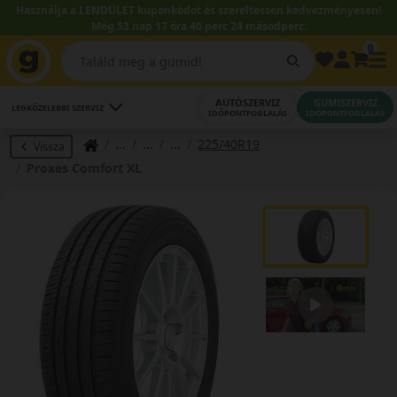
Használja a LENDÜLET kuponkódot és szereltessen kedvezményesen!
Még 53 nap 17 óra 40 perc 24 másodperc.
0
AUTÓSZERVIZ
GUMISZERVIZ
LEGKÖZELEBBI SZERVIZ
IDŐPONTFOGLALÁS
IDŐPONTFOGLALÁS
225/40R19
Vissza
Proxes Comfort XL