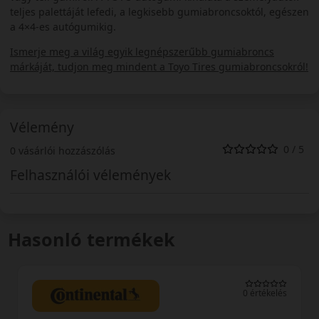
teljes palettáját lefedi, a legkisebb gumiabroncsoktól, egészen
a 4×4-es autógumikig.
Ismerje meg a világ egyik legnépszerűbb gumiabroncs
márkáját, tudjon meg mindent a Toyo Tires gumiabroncsokról!
Vélemény
0 / 5
0 vásárlói hozzászólás
Felhasználói vélemények
Hasonló termékek
kelés
0 értékelé