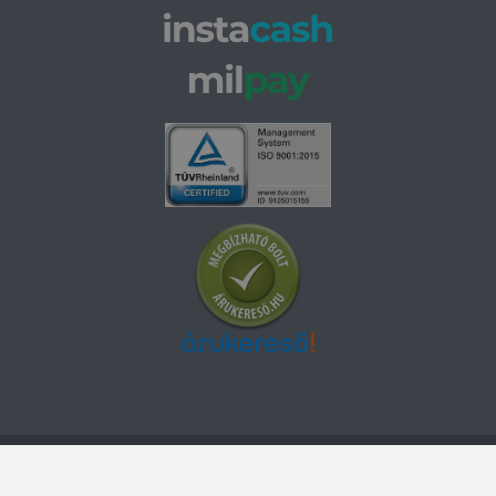
© 2026 Abroncs Kereskedőház Kft. | gumi.hu - Rendeléstől
szerelésig™