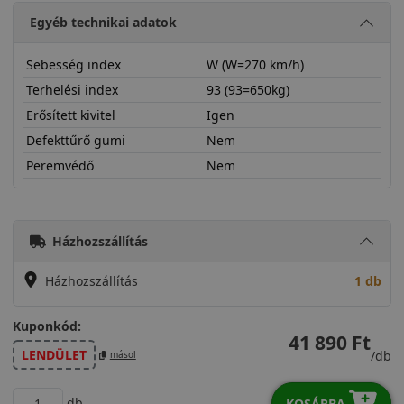
Egyéb technikai adatok
Sebesség index
W (W=270 km/h)
Terhelési index
93 (93=650kg)
Erősített kivitel
Igen
Defekttűrő gumi
Nem
Peremvédő
Nem
22545R16WPXTR1X
Házhozszállítás
Házhozszállítás
1 db
Kuponkód:
41 890 Ft
LENDÜLET
/db
másol
db
KOSÁRBA