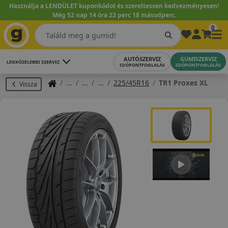
Használja a LENDÜLET kuponkódot és szereltessen kedvezményesen!
Még 52 nap 14 óra 22 perc 17 másodperc.
0
AUTÓSZERVIZ
GUMISZERVIZ
LEGKÖZELEBBI SZERVIZ
IDŐPONTFOGLALÁS
IDŐPONTFOGLALÁS
225/45R16
TR1 Proxes XL
Vissza