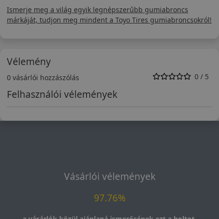
Ismerje meg a világ egyik legnépszerűbb gumiabroncs
márkáját, tudjon meg mindent a Toyo Tires gumiabroncsokról!
Vélemény
0 / 5
0 vásárlói hozzászólás
Felhasználói vélemények
Vásárlói vélemények
97.76%
a vásárlók közül ajánlaná ismerősének ezt a boltot.