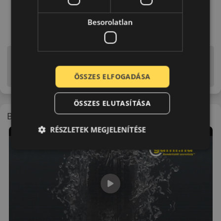
Besorolatlan
Figyelem a feltüntetett címke adatok tájékoztató
jellegűek. Előfordulhat, hogy még a korábbi EU-s címkével
ÖSSZES ELFOGADÁSA
ellátott abroncs kerül kiszállításra.
ÖSSZES ELUTASÍTÁSA
Bemutató videó a mintáról
RÉSZLETEK MEGJELENÍTÉSE