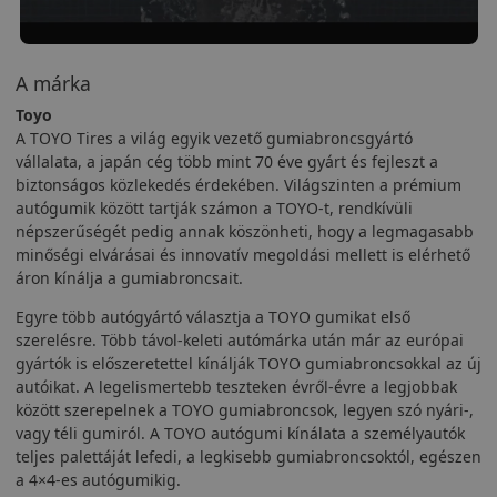
A márka
Toyo
A TOYO Tires a világ egyik vezető gumiabroncsgyártó
vállalata, a japán cég több mint 70 éve gyárt és fejleszt a
biztonságos közlekedés érdekében. Világszinten a prémium
autógumik között tartják számon a TOYO-t, rendkívüli
népszerűségét pedig annak köszönheti, hogy a legmagasabb
minőségi elvárásai és innovatív megoldási mellett is elérhető
áron kínálja a gumiabroncsait.
Egyre több autógyártó választja a TOYO gumikat első
szerelésre. Több távol-keleti autómárka után már az európai
gyártók is előszeretettel kínálják TOYO gumiabroncsokkal az új
autóikat. A legelismertebb teszteken évről-évre a legjobbak
között szerepelnek a TOYO gumiabroncsok, legyen szó nyári-,
vagy téli gumiról. A TOYO autógumi kínálata a személyautók
teljes palettáját lefedi, a legkisebb gumiabroncsoktól, egészen
a 4×4-es autógumikig.