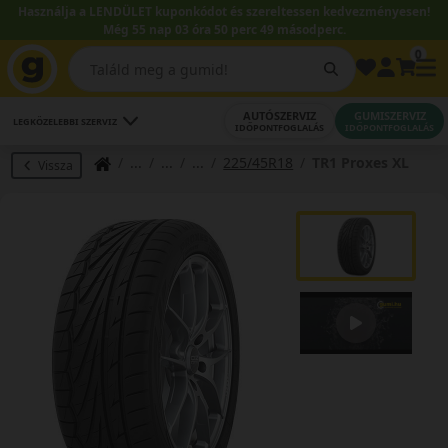
Használja a LENDÜLET kuponkódot és szereltessen kedvezményesen!
Még 55 nap 03 óra 50 perc 48 másodperc.
0
AUTÓSZERVIZ
GUMISZERVIZ
LEGKÖZELEBBI SZERVIZ
IDŐPONTFOGLALÁS
IDŐPONTFOGLALÁS
225/45R18
TR1 Proxes XL
Vissza