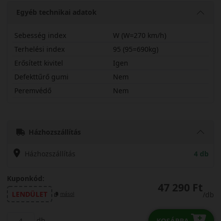
Egyéb technikai adatok
Sebesség index
W (W=270 km/h)
Terhelési index
95 (95=690kg)
Erősített kivitel
Igen
Defekttűrő gumi
Nem
Peremvédő
Nem
22545R18WPXTR1X
Házhozszállítás
Házhozszállítás
4 db
Kuponkód:
47 290 Ft
LENDÜLET
/db
másol
db
KOSÁRBA