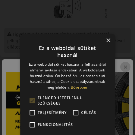
Figyelem a feltüntetett címke adatok tájékoztató
×
jellegűek. Előfordulhat, hogy még a korábbi EU-s címkével
ellátott abroncs kerül kiszállításra.
Ez a weboldal sütiket
használ
Ez a weboldal sütiket használ a felhasználói
Bemutató videó a mintáról
élmény javítása érdekében. A weboldalunk
használatával Ön hozzájárul az összes süti
használatához, a Cookie szabályzatunknak
megfelelően.
Bővebben
ELENGEDHETETLENÜL
SZÜKSÉGES
TELJESÍTMÉNY
CÉLZÁS
FUNKCIONALITÁS