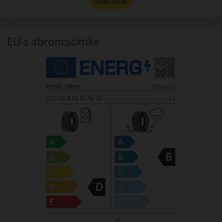
Előbírálat
EU-s abroncscímke