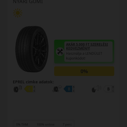
NYÁRI GUMI
AKÁR 5.000 FT SZERELÉSI
A
KEDVEZMÉNY!
Használja a LENDÜLET
H
kuponkódot!
k
0%
EPREL cimke adatok:
7 perc
0% THM
100% online
7 p