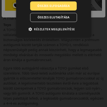
ÖSSZES ELFOGADÁSA
A márka
ÖSSZES ELUTASÍTÁSA
Toyo
RÉSZLETEK MEGJELENÍTÉSE
A TOYO Tires a világ egyik vezető gumiabroncsgyártó
vállalata, a japán cég több mint 70 éve gyárt és fejleszt a
biztonságos közlekedés érdekében. Világszinten a prémium
autógumik között tartják számon a TOYO-t, rendkívüli
népszerűségét pedig annak köszönheti, hogy a legmagasabb
minőségi elvárásai és innovatív megoldási mellett is elérhető
áron kínálja a gumiabroncsait.
Egyre több autógyártó választja a TOYO gumikat első
szerelésre. Több távol-keleti autómárka után már az európai
gyártók is előszeretettel kínálják TOYO gumiabroncsokkal az új
autóikat. A legelismertebb teszteken évről-évre a legjobbak
között szerepelnek a TOYO gumiabroncsok, legyen szó nyári-,
vagy téli gumiról. A TOYO autógumi kínálata a személyautók
teljes palettáját lefedi, a legkisebb gumiabroncsoktól, egészen
a 4×4-es autógumikig.