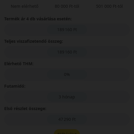
Nem elérhető
80 000 Ft-tól
501 000 Ft-tól
Termék ár 4 db vásárlása esetén:
189 160 Ft
Teljes viszafizetendő összeg:
189 160 Ft
Elérhető THM:
0%
Futamidő:
3 hónap
Első részlet összege:
47 290 Ft