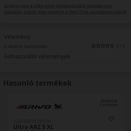
Ismerje meg a világ egyik legnépszerűbb gumiabroncs
márkáját, tudjon meg mindent a Toyo Tires gumiabroncsokról!
Vélemény
0 / 5
0 vásárlói hozzászólás
Felhasználói vélemények
Hasonló termékek
0 értékelés
225/45R18 (95) W
NS-2R XL (180)