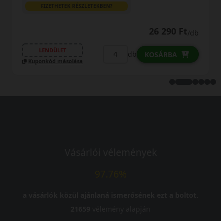
N?
FIZETHETEK RÉSZLETEKBEN?
26 290 Ft
/db
LENDÜLET
db
KOSÁRBA
Kuponkód másolása
Vásárlói vélemények
97.76%
a vásárlók közül ajánlaná ismerősének ezt a boltot.
21659
vélemény alapján