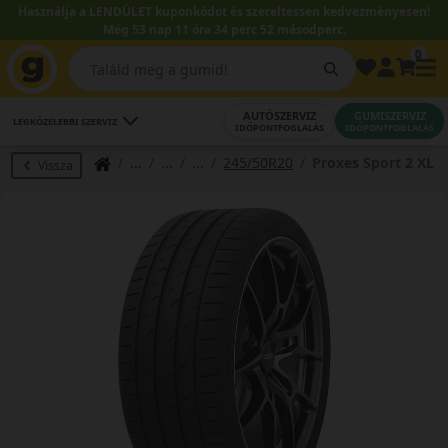
Használja a LENDÜLET kuponkódot és szereltessen kedvezményesen!
Még 53 nap 11 óra 34 perc 51 másodperc.
0
AUTÓSZERVIZ
GUMISZERVIZ
LEGKÖZELEBBI SZERVIZ
IDŐPONTFOGLALÁS
IDŐPONTFOGLALÁS
245/50R20
Proxes Sport 2 XL
Vissza