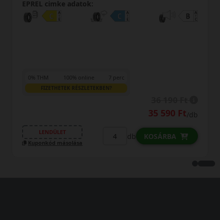
EPREL cimke adatok:
0% THM
100% online
7 perc
FIZETHETEK RÉSZLETEKBEN?
36 190 Ft
35 590 Ft
/db
LENDÜLET
db
KOSÁRBA
Kuponkód másolása