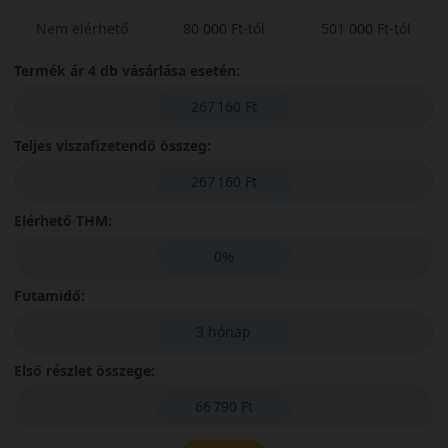
Nem elérhető
80 000 Ft-tól
501 000 Ft-tól
Termék ár 4 db vásárlása esetén:
267 160 Ft
Teljes viszafizetendő összeg:
267 160 Ft
Elérhető THM:
0%
Futamidő:
3 hónap
Első részlet összege:
66 790 Ft