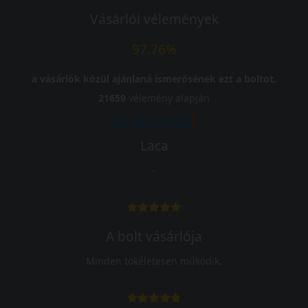
Vásárlói vélemények
97.76%
a vásárlók közül ajánlaná ismerősének ezt a boltot.
21659
vélemény alapján
Laca
-
A bolt vásárlója
Minden tökéletesen működik.