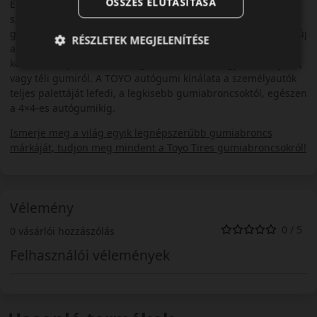
ÖSSZES ELUTASÍTÁSA
Egyre több autógyártó választja a TOYO gumikat első
szerelésre. Több távol-keleti autómárka után már az európai
gyártók is előszeretettel kínálják TOYO gumiabroncsokkal az új
RÉSZLETEK MEGJELENÍTÉSE
autóikat. A legelismertebb teszteken évről-évre a legjobbak
között szerepelnek a TOYO gumiabroncsok, legyen szó nyári-,
vagy téli gumiról. A TOYO autógumi kínálata a személyautók
teljes palettáját lefedi, a legkisebb gumiabroncsoktól, egészen
a 4×4-es autógumikig.
Ismerje meg a világ egyik legnépszerűbb gumiabroncs
márkáját, tudjon meg mindent a Toyo Tires gumiabroncsokról!
Vélemény
0 / 5
0 vásárlói hozzászólás
Felhasználói vélemények