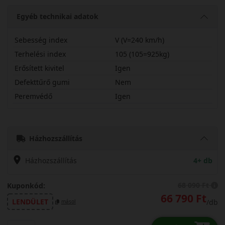
Egyéb technikai adatok
Sebesség index
V (V=240 km/h)
Terhelési index
105 (105=925kg)
Erősített kivitel
Igen
Defekttűrő gumi
Nem
Peremvédő
Igen
24550R20VPXSP2X
Házhozszállítás
Házhozszállítás
4+ db
68 090 Ft
Kuponkód:
66 790 Ft
LENDÜLET
/db
másol