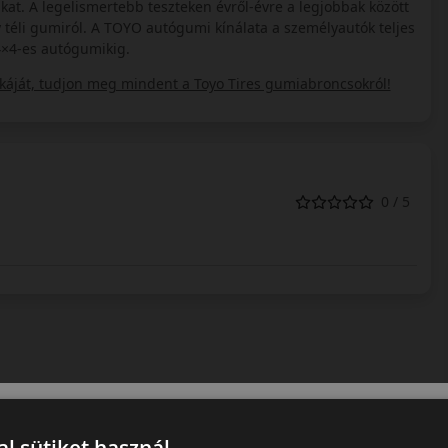
kat. A legelismertebb teszteken évről-évre a legjobbak között
téli gumiról. A TOYO autógumi kínálata a személyautók teljes
4×4-es autógumikig.
áját, tudjon meg mindent a Toyo Tires gumiabroncsokról!
0 / 5