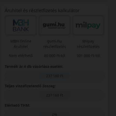
Áruhitel és részletfizetés kalkulátor
MBH Online
gumi.hu
Milpay
Áruhitel
részletfizetés
részletfizetés
Nem elérhető
80 000 Ft-tól
501 000 Ft-tól
Termék ár 4 db vásárlása esetén:
237 160 Ft
Teljes viszafizetendő összeg:
237 160 Ft
Elérhető THM:
0%