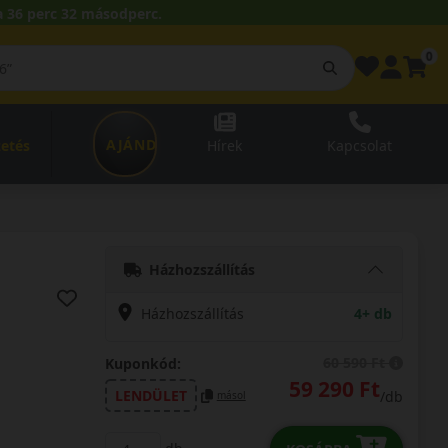
 36 perc 31 másodperc.
0
AJÁNDÉKUTALVÁNY
zetés
Hírek
Kapcsolat
Házhozszállítás
Házhozszállítás
4+ db
60 590 Ft
Kuponkód:
59 290 Ft
LENDÜLET
/db
másol