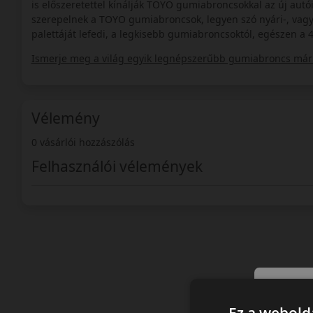
is előszeretettel kínálják TOYO gumiabroncsokkal az új autói
szerepelnek a TOYO gumiabroncsok, legyen szó nyári-, vagy 
palettáját lefedi, a legkisebb gumiabroncsoktól, egészen a 
Ismerje meg a világ egyik legnépszerűbb gumiabroncs márk
Vélemény
0 vásárlói hozzászólás
Felhasználói vélemények