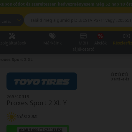
kuponkódot és szereltessen kedvezményesen! Még 52 nap 10 óra
pest, Fehérvári út
zolgáltatások
Márkáink
MBH
Akciók
Részletfi
tájékoztató
roxes Sport 2 XL
0 értékelés
265/40R19
Proxes Sport 2 XL Y
NYÁRI GUMI
AKÁR 5.000 FT SZERELÉSI