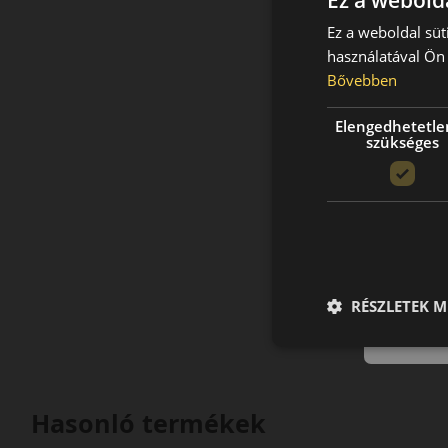
Ez a webolda
Ez a weboldal süt
használatával Ön 
Bővebben
Elengedhetetle
szükséges
RÉSZLETEK M
Hasonló termékek