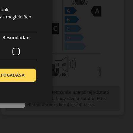
lunk
nak megfelelően.
Besorolatlan
ELFOGADÁSA
Figyelem a feltüntetett címke adatok tájékoztató
jellegűek. Előfordulhat, hogy még a korábbi EU-s
címkével ellátott abroncs kerül kiszállításra.