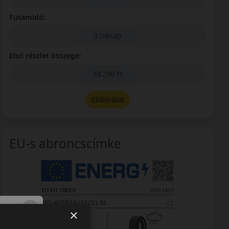
Futamidő:
3 hónap
Első részlet összege:
59 290 Ft
Előbírálat
EU-s abroncscímke
×