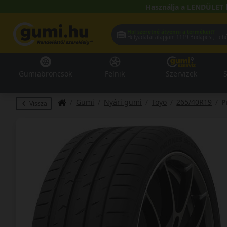
Használja a LENDÜLET 
Hol szeretné átvenni a termékeit?
Helyadatai alapján:
1119 Buda
Gumiabroncsok
Felnik
Szervizek
S
Gumi
Nyári gumi
Toyo
265/40R19
P
Vissza