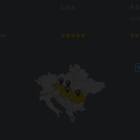
Laca
A b
-
Mind
ot.