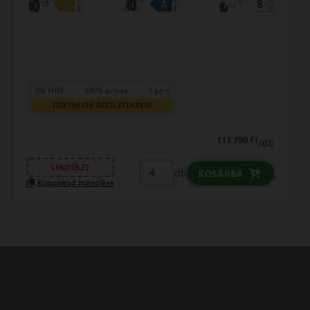
0% THM
100% online
7 perc
FIZETHETEK RÉSZLETEKBEN?
111 790 Ft
/db
LENDÜLET
db
KOSÁRBA
Kuponkód másolása