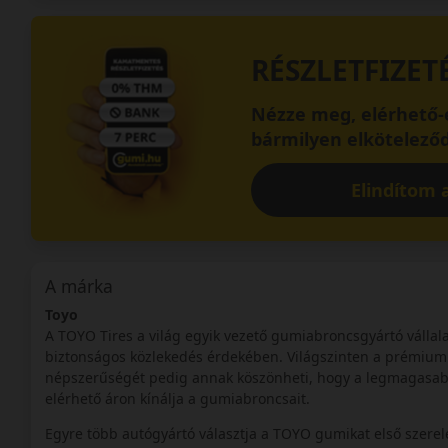
RÉSZLETFIZET
Nézze meg, elérhető-e
bármilyen elköteleződ
Elindítom a
A márka
Toyo
A TOYO Tires a világ egyik vezető gumiabroncsgyártó vállalat
biztonságos közlekedés érdekében. Világszinten a prémium 
népszerűségét pedig annak köszönheti, hogy a legmagasabb 
elérhető áron kínálja a gumiabroncsait.
Egyre több autógyártó választja a TOYO gumikat első szerel