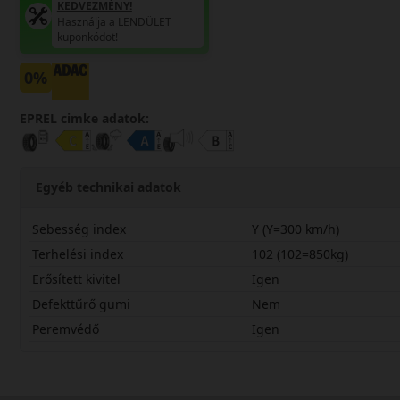
KEDVEZMÉNY!
Használja a LENDÜLET
kuponkódot!
0%
EPREL cimke adatok:
Egyéb technikai adatok
Sebesség index
Y (Y=300 km/h)
Terhelési index
102 (102=850kg)
Erősített kivitel
Igen
Defekttűrő gumi
Nem
Peremvédő
Igen
26540R19YPXS2X