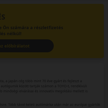
ÉS
 Ön számára a részletfizetés
és nélkül!
z előbírálatot
a, a japán cég több mint 70 éve gyárt és fejleszt a
autógumik között tartják számon a TOYO-t, rendkívüli
minőségi elvárásai és innovatív megoldási mellett is
ésre. Több távol-keleti autómárka után már az európai gyártók