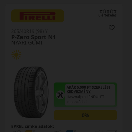
0 értékelés
265/40R19 (98) Y
P-Zero Sport N1
NYÁRI GUMI
AKÁR 5.000 FT SZERELÉSI
KEDVEZMÉNY!
Használja a LENDÜLET
kuponkódot!
0%
EPREL cimke adatok: