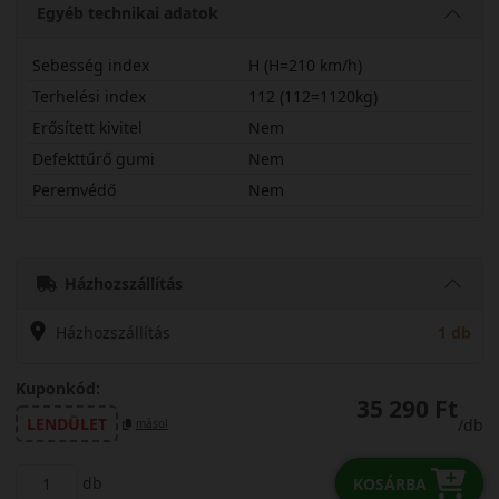
Egyéb technikai adatok
Sebesség index
H (H=210 km/h)
Terhelési index
112 (112=1120kg)
Erősített kivitel
Nem
Defekttűrő gumi
Nem
Peremvédő
Nem
26570R16HOCUT
Házhozszállítás
Házhozszállítás
1 db
Kuponkód:
35 290 Ft
LENDÜLET
/db
másol
db
KOSÁRBA