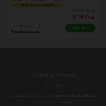
FIZETHETEK RÉSZLETEKBEN?
35 890 Ft
34 590 Ft
/db
LENDÜLET
db
KOSÁRBA
Kuponkód másolása
Vásárlói vélemények
97.76%
a vásárlók közül ajánlaná ismerősének ezt a boltot.
21659
vélemény alapján