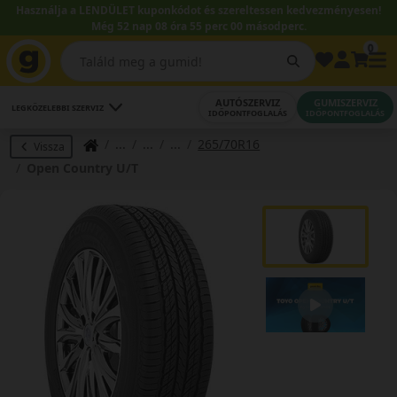
Használja a LENDÜLET kuponkódot és szereltessen kedvezményesen!
Még 52 nap 08 óra 55 perc 00 másodperc.
0
AUTÓSZERVIZ
GUMISZERVIZ
LEGKÖZELEBBI SZERVIZ
IDŐPONTFOGLALÁS
IDŐPONTFOGLALÁS
265/70R16
Vissza
Open Country U/T