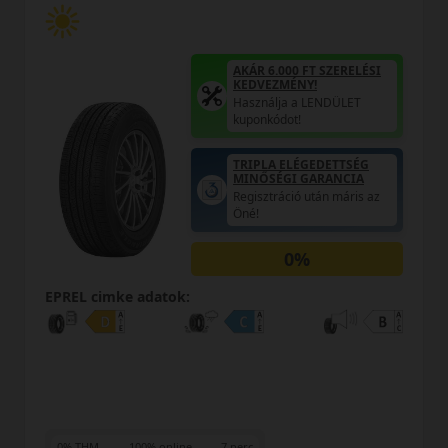
AKÁR 6.000 FT SZERELÉSI
KEDVEZMÉNY!
Használja a LENDÜLET
kuponkódot!
TRIPLA ELÉGEDETTSÉG
MINŐSÉGI GARANCIA
Regisztráció után máris az
Öné!
0%
EPREL cimke adatok:
0% THM
100% online
7 perc