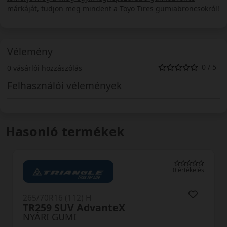
márkáját, tudjon meg mindent a Toyo Tires gumiabroncsokról!
Vélemény
0 / 5
0 vásárlói hozzászólás
Felhasználói vélemények
Hasonló termékek
0 értékelés
265/70R16 (112) H
TR259 SUV AdvanteX
NYÁRI GUMI