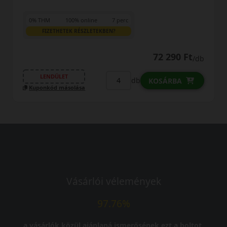
0% THM
100% online
7 perc
FIZETHETEK RÉSZLETEKBEN?
72 290 Ft
/db
LENDÜLET
db
KOSÁRBA
Kuponkód másolása
Vásárlói vélemények
97.76%
a vásárlók közül ajánlaná ismerősének ezt a boltot.