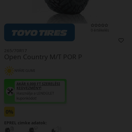
0 értékelés
265/70R17
Open Country M/T POR P
NYÁRI GUMI
AKÁR 6.000 FT SZERELÉSI
KEDVEZMÉNY!
Használja a LENDÜLET
kuponkódot!
0%
EPREL cimke adatok: