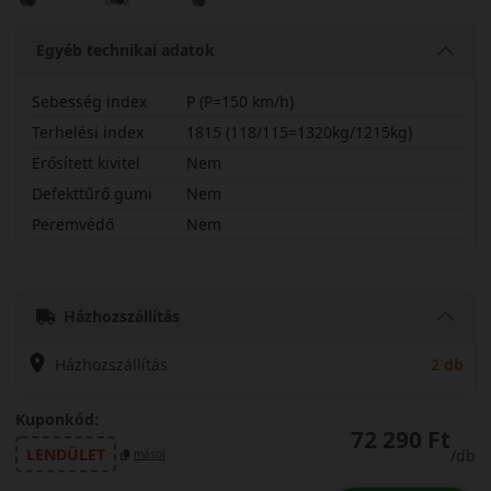
Egyéb technikai adatok
Sebesség index
P (P=150 km/h)
Terhelési index
1815 (118/115=1320kg/1215kg)
Erősített kivitel
Nem
Defekttűrő gumi
Nem
Peremvédő
Nem
26570R17POCMT
Házhozszállítás
Házhozszállítás
2 db
Kuponkód:
72 290 Ft
LENDÜLET
/db
másol