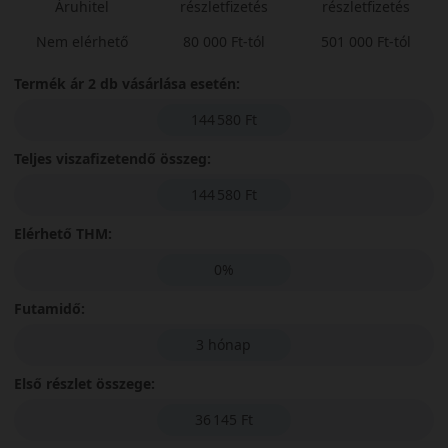
Áruhitel
részletfizetés
részletfizetés
Nem elérhető
80 000 Ft-tól
501 000 Ft-tól
Termék ár 2 db vásárlása esetén:
144 580 Ft
Teljes viszafizetendő összeg:
144 580 Ft
Elérhető THM:
0%
Futamidő:
3 hónap
Első részlet összege:
36 145 Ft