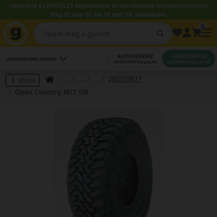
Használja a LENDÜLET kuponkódot és szereltessen kedvezményesen!
Még 52 nap 15 óra 54 perc 05 másodperc.
0
AUTÓSZERVIZ
GUMISZERVIZ
LEGKÖZELEBBI SZERVIZ
IDŐPONTFOGLALÁS
IDŐPONTFOGLALÁS
265/70R17
Vissza
Open Country M/T OR