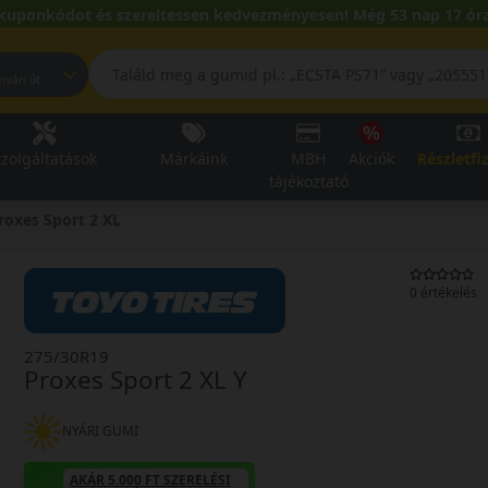
kuponkódot és szereltessen kedvezményesen! Még 53 nap 17 óra
pest, Fehérvári út
zolgáltatások
Márkáink
MBH
Akciók
Részletfi
tájékoztató
roxes Sport 2 XL
0 értékelés
275/30R19
Proxes Sport 2 XL Y
NYÁRI GUMI
AKÁR 5.000 FT SZERELÉSI