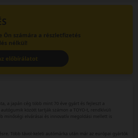
ÉS
 Ön számára a részletfizetés
és nélkül!
z előbírálatot
a, a japán cég több mint 70 éve gyárt és fejleszt a
autógumik között tartják számon a TOYO-t, rendkívüli
minőségi elvárásai és innovatív megoldási mellett is
ésre. Több távol-keleti autómárka után már az európai gyártók