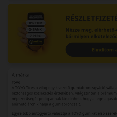
RÉSZLETFIZET
Nézze meg, elérhető-e
bármilyen elköteleződ
Elindítom a
A márka
Toyo
A TOYO Tires a világ egyik vezető gumiabroncsgyártó vállalat
biztonságos közlekedés érdekében. Világszinten a prémium 
népszerűségét pedig annak köszönheti, hogy a legmagasabb 
elérhető áron kínálja a gumiabroncsait.
Egyre több autógyártó választja a TOYO gumikat első szerel