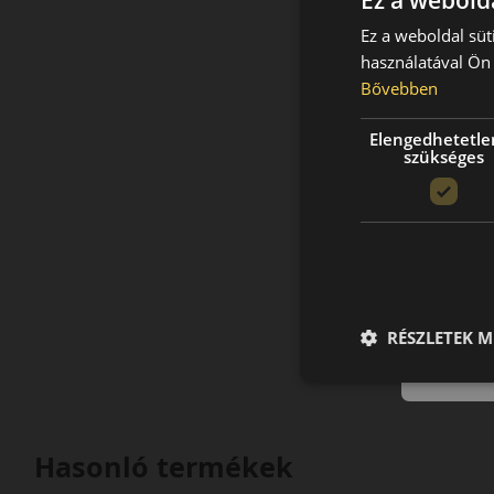
Ez a webolda
Ez a weboldal süt
használatával Ön 
Bővebben
Elengedhetetle
szükséges
RÉSZLETEK M
Hasonló termékek