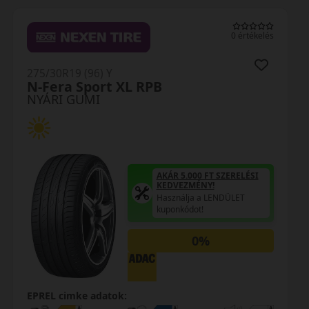
0 értékelés
275/30R19 (96) Y
L RPB
Bravuris 5HM XL 
NYÁRI GUMI
AKÁR 5.000 FT SZERELÉSI
KEDVEZMÉNY!
Használja a LENDÜLET
kuponkódot!
0%
EPREL cimke adatok: