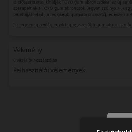
is előszeretettel kínálják TOYO gumiabroncsokkal az új autói
szerepelnek a TOYO gumiabroncsok, legyen szó nyári-, vagy 
palettáját lefedi, a legkisebb gumiabroncsoktól, egészen a 
Ismerje meg a világ egyik legnépszerűbb gumiabroncs márk
Vélemény
0 vásárlói hozzászólás
Felhasználói vélemények