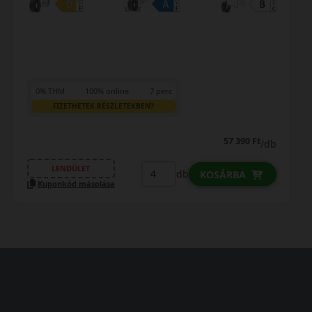
7 perc
0% THM
100% online
EKBEN?
FIZETHETEK RÉSZLETEKB
57 390 Ft
/db
LENDÜLET
db
KOSÁRBA
Kuponkód másolása