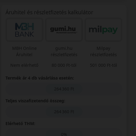
Áruhitel és részletfizetés kalkulátor
MBH Online
gumi.hu
Milpay
Áruhitel
részletfizetés
részletfizetés
Nem elérhető
80 000 Ft-tól
501 000 Ft-tól
Termék ár 4 db vásárlása esetén:
264 360 Ft
Teljes viszafizetendő összeg:
264 360 Ft
Elérhető THM:
0%