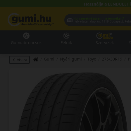
Használja a LENDÜLET 
Hol szeretné átvenni a termékeit?
Helyadatai alapján:
1119 Buda
Gumiabroncsok
Felnik
Szervizek
S
Gumi
Nyári gumi
Toyo
275/30R19
P
Vissza