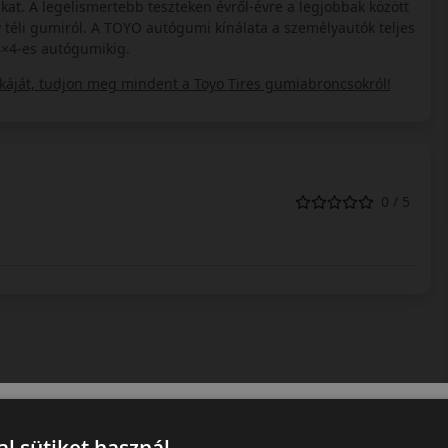
kat. A legelismertebb teszteken évről-évre a legjobbak között
téli gumiról. A TOYO autógumi kínálata a személyautók teljes
4×4-es autógumikig.
áját, tudjon meg mindent a Toyo Tires gumiabroncsokról!
0 / 5