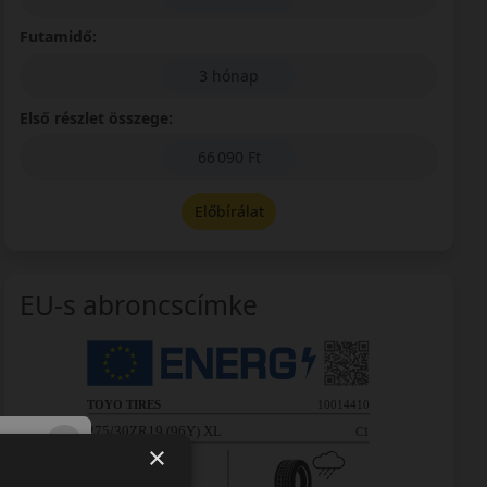
Futamidő:
3 hónap
Első részlet összege:
66 090 Ft
Előbírálat
EU-s abroncscímke
×