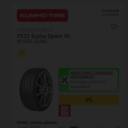
0 értékelés
275/30R19 (96) Y
ort XL
N-Fera Sport X
NYÁRI GUMI
AKÁR 5.000 FT SZERELÉSI
KEDVEZMÉNY!
Használja a LENDÜLET
kuponkódot!
0%
k:
EPREL cimke adatok: