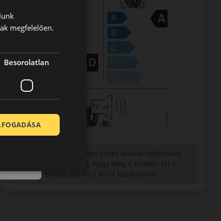
lunk
nak megfelelően.
Besorolatlan
ELFOGADÁSA
Figyelem a feltüntetett címke adatok tájékoztató
jellegűek. Előfordulhat, hogy még a korábbi EU-s
címkével ellátott abroncs kerül kiszállításra.