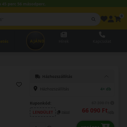
 45 perc 55 másodperc.
0
AJÁNDÉKUTALVÁNY
zetés
Hírek
Kapcsolat
Házhozszállítás
Házhozszállítás
4+ db
67 390 Ft
Kuponkód:
66 090 Ft
LENDÜLET
/db
másol