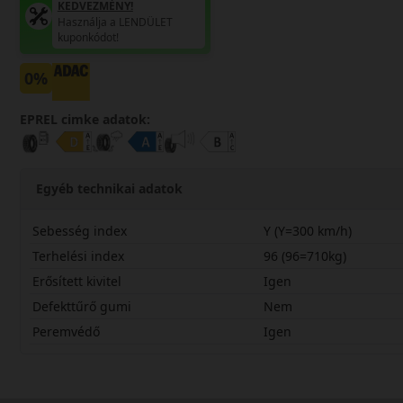
KEDVEZMÉNY!
Használja a LENDÜLET
kuponkódot!
0%
EPREL cimke adatok:
Egyéb technikai adatok
Sebesség index
Y (Y=300 km/h)
Terhelési index
96 (96=710kg)
Erősített kivitel
Igen
Defekttűrő gumi
Nem
Peremvédő
Igen
27530R19YPXS2X