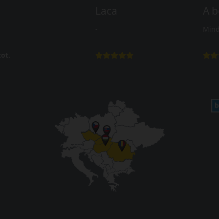
Laca
A b
-
Mind
ot.