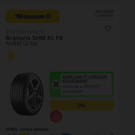
0 értékelés
275/30R19 (96) Y
FR
PotenzaSport XL
NYÁRI GUMI
AKÁR 5.000 FT SZERELÉSI
KEDVEZMÉNY!
Használja a LENDÜLET
kuponkódot!
0%
EPREL cimke adatok: