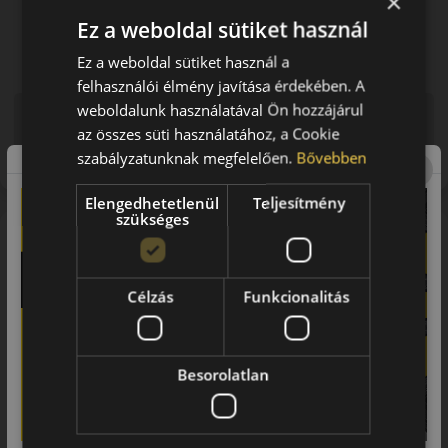
×
Ez a weboldal sütiket használ
Ez a weboldal sütiket használ a
felhasználói élmény javítása érdekében. A
weboldalunk használatával Ön hozzájárul
Figyelem a feltüntetett címke adatok tájékoztató
az összes süti használatához, a Cookie
jellegűek. Előfordulhat, hogy még a korábbi EU-s címkével
ellátott abroncs kerül kiszállításra.
szabályzatunknak megfelelően.
Bővebben
Elengedhetetlenül
Teljesítmény
szükséges
A márka
Vredestein
Vredestein a legrégebbi gumiabroncs gyártók közt foglal helyet a
Célzás
Funkcionalitás
több, mint 100 évre visszanyúló tapasztalatával. A 20. század eleje
óta foglakozik gumigyártással. Az innováció folyamatos lételeme a
cégnek, amivel elérte, hogy mára az első osztályú gumiabroncsok
Besorolatlan
vezető európai gyártói közé soroljak.
Termékportfóliója lenyűgözően széles. Köztük megtalálhatóak
egészen a kerékpárabroncsoktól kezdve a prémium személygépjármű-