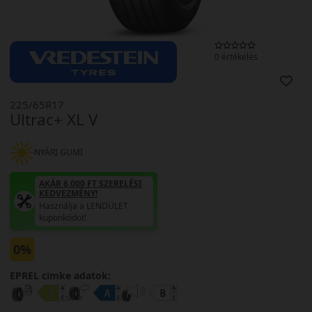
0 értékelés
225/65R17
Ultrac+ XL V
NYÁRI GUMI
AKÁR 6.000 FT SZERELÉSI
KEDVEZMÉNY!
Használja a LENDÜLET
kuponkódot!
0%
EPREL cimke adatok: