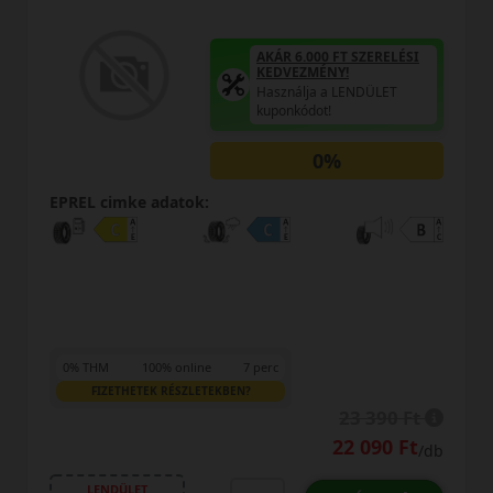
KEDVEZMÉNY!
Használja a LENDÜLET
kuponkódot!
TRIPLA ELÉGEDETTSÉG
MINŐSÉGI GARANCIA
Regisztráció után máris az
Öné!
EPREL cimke adatok:
26 990 Ft
/db
LENDÜLET
db
KOSÁRBA
/db
Kuponkód másolása