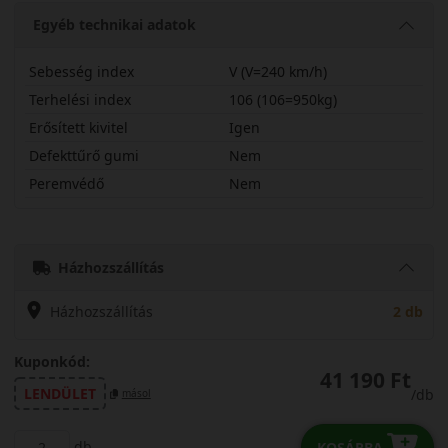
Egyéb technikai adatok
Sebesség index
V (V=240 km/h)
Terhelési index
106 (106=950kg)
Erősített kivitel
Igen
Defekttűrő gumi
Nem
Peremvédő
Nem
22565R17VULPLX
Házhozszállítás
Házhozszállítás
2 db
Kuponkód:
41 190 Ft
LENDÜLET
/db
másol
db
KOSÁRBA