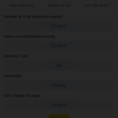
Nem elérhető
80 000 Ft-tól
501 000 Ft-tól
Termék ár 2 db vásárlása esetén:
82 380 Ft
Teljes viszafizetendő összeg:
82 380 Ft
Elérhető THM:
0%
Futamidő:
3 hónap
Első részlet összege:
20 595 Ft