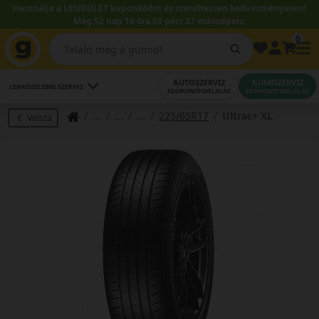
Használja a LENDÜLET kuponkódot és szereltessen kedvezményesen!
Még 52 nap 16 óra 09 perc 37 másodperc.
0
AUTÓSZERVIZ
GUMISZERVIZ
LEGKÖZELEBBI SZERVIZ
IDŐPONTFOGLALÁS
IDŐPONTFOGLALÁS
225/65R17
Ultrac+ XL
Vissza