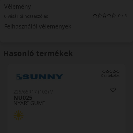
Vélemény
0 / 5
0 vásárlói hozzászólás
Felhasználói vélemények
Hasonló termékek
lés
0 értékelés
225/65R17 (106) V
TR259 SUV AdvanteX XL
NYÁRI GUMI
AKÁR 6.000 FT SZERELÉSI