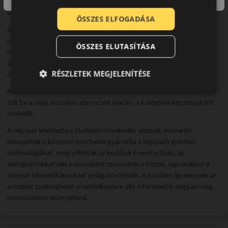
abroncsokon keresztül a mezőgazdasági és ipari abroncsokig széles
választékban termékek.
ÖSSZES ELFOGADÁSA
Az innováció mindig fontos szerepet töltött be az Európa szívében
elhelyezkedő vállalat életében, melynek köszönhetően tökéletes
ÖSSZES ELUTASÍTÁSA
rálátással rendelkeznek a piaci igényekre. Az enschedei K+F központ
által fejlesztett és tesztelt abroncsok rendszerint részt vesznek
RÉSZLETEK MEGJELENÍTÉSE
nemzetközi teszteken, melyeken nagy eséllyel győzedelmeskednek.
Nem elhanyagolható információ, hogy a Vredestein vezető szerepet
tölt be a négy évszakos abroncsok piacán, a kategória legjobbjaként
értékelik.
A cég már lefektette a jövőbeni növekedés alapjait, miszerint
bevezették a központi enschedei gyárukba a legújabb gyártási
technológiákat, megnyitották új irodájuk Frankfurtban, az
autógyártókkal való kapcsolatot szorosabbra fűzték, ugyanakkor a
magyar termelőkapacitást pedig bővítették. A jövőben igyekeznek az
autópiac szükségleteit a rendelkezésre álló információk alapján még
pontosabban előre jelezni.