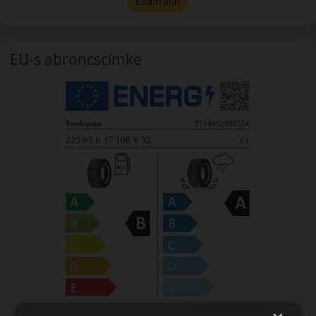
Előbírálat
EU-s abroncscímke