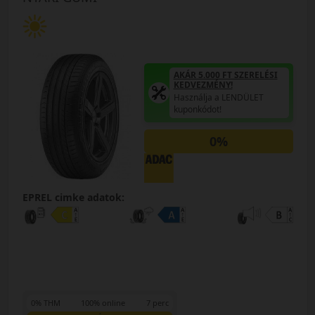
AKÁR 5.000 FT SZERELÉSI
KEDVEZMÉNY!
Használja a LENDÜLET
kuponkódot!
0%
EPREL cimke adatok:
0% THM
100% online
7 perc