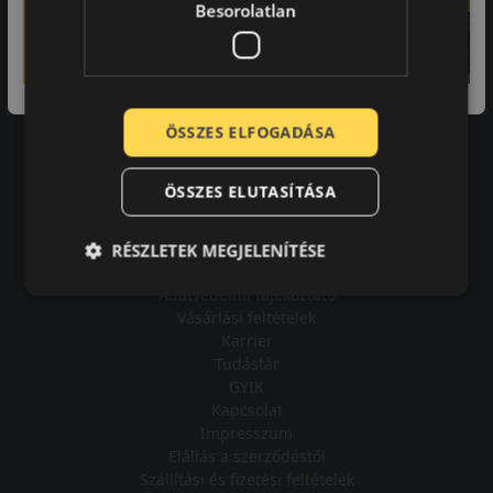
Besorolatlan
A bolt vásárlója
ÖSSZES ELFOGADÁSA
Minden tökéletesen működik.
ÖSSZES ELUTASÍTÁSA
RÉSZLETEK MEGJELENÍTÉSE
Impresszum
Adatvédelmi tájékoztató
Vásárlási feltételek
Karrier
Tudástár
GYIK
Kapcsolat
Impresszum
Elállás a szerződéstől
Szállítási és fizetési feltételek