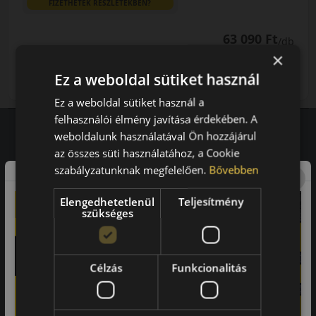
FIZETHETEK RÉSZLETEKBEN?
63 090 Ft
/db
×
LENDÜLET
db
KOSÁRBA
Ez a weboldal sütiket használ
Kuponkód másolása
Ez a weboldal sütiket használ a
felhasználói élmény javítása érdekében. A
weboldalunk használatával Ön hozzájárul
az összes süti használatához, a Cookie
Vásárlói vélemények
szabályzatunknak megfelelően.
Bővebben
97.76%
Elengedhetetlenül
Teljesítmény
szükséges
a vásárlók közül ajánlaná ismerősének ezt a boltot.
21659
vélemény alapján
Célzás
Funkcionalitás
Laca
-