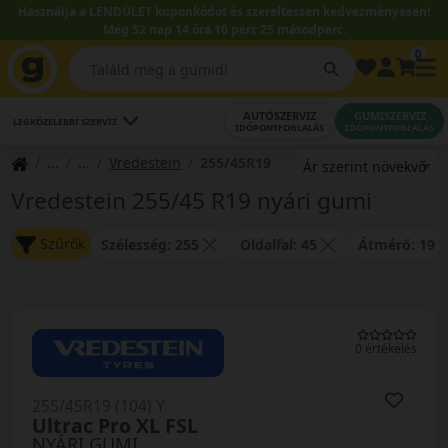
Használja a LENDÜLET kuponkódot és szereltessen kedvezményesen!
Még 52 nap 14 óra 10 perc 25 másodperc.
0
AUTÓSZERVIZ
GUMISZERVIZ
LEGKÖZELEBBI SZERVIZ
IDŐPONTFOGLALÁS
IDŐPONTFOGLALÁS
Vredestein
255/45R19
Vredestein 255/45 R19 nyári gumi
Szűrők
Szélesség: 255
Oldalfal: 45
Átmérő: 19
0 értékelés
255/45R19 (104) Y
Ultrac Pro XL FSL
NYÁRI GUMI