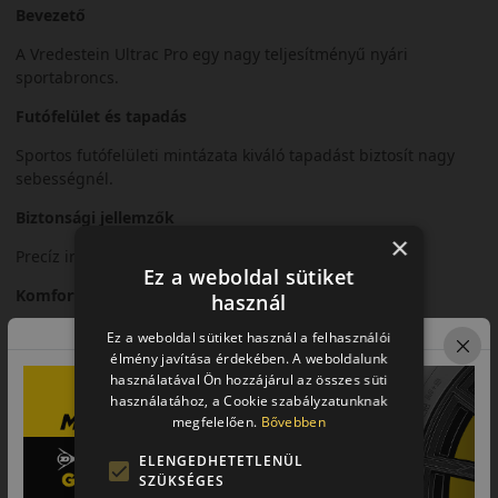
Bevezető
A Vredestein Ultrac Pro egy nagy teljesítményű nyári
sportabroncs.
Futófelület és tapadás
Sportos futófelületi mintázata kiváló tapadást biztosít nagy
sebességnél.
Biztonsági jellemzők
×
Precíz irányíthatóság és stabil kanyarvétel.
Ez a weboldal sütiket
Komfort és zajszint
használ
Sportos karakter mellett is kiegyensúlyozott komfort.
Ez a weboldal sütiket használ a felhasználói
élmény javítása érdekében. A weboldalunk
Felhasználási ajánlás
használatával Ön hozzájárul az összes süti
használatához, a Cookie szabályzatunknak
Sportos személyautókhoz és prémium járművekhez.
megfelelően.
Bővebben
Összegzés
ELENGEDHETETLENÜL
SZÜKSÉGES
Az Ultrac Pro a sportos vezetéshez készült modern abroncs.