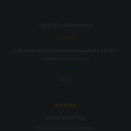
Vásárlói vélemények
97.76%
a vásárlók közül ajánlaná ismerősének ezt a boltot.
21659
vélemény alapján
Laca
-
A bolt vásárlója
Minden tökéletesen működik.