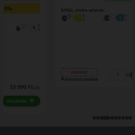
EPREL cimke adatok:
37 890 Ft
/db
LENDÜLET
db
KOSÁRBA
Kuponkód másolása