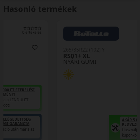
Hasonló termékek
0 értékelés
265/35R22 (102) Y
RS01+ XL
NYÁRI GUMI
AKÁR 5.000 FT SZERELÉSI
KEDVEZMÉNY!
Használja a LENDÜLET
kuponkódot!