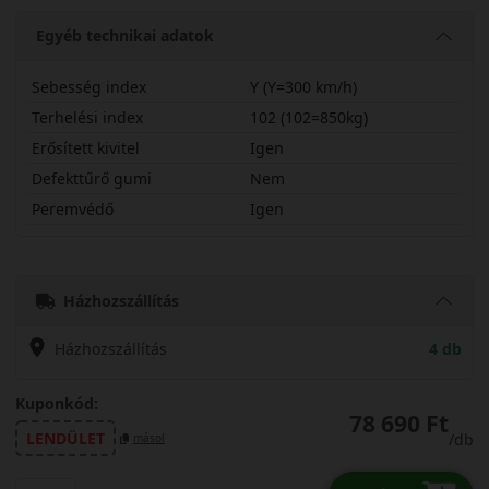
Egyéb technikai adatok
Sebesség index
Y (Y=300 km/h)
Terhelési index
102 (102=850kg)
Erősített kivitel
Igen
Defekttűrő gumi
Nem
Peremvédő
Igen
26535R22YUCPRX
Házhozszállítás
Házhozszállítás
4 db
Kuponkód:
78 690 Ft
LENDÜLET
/db
másol