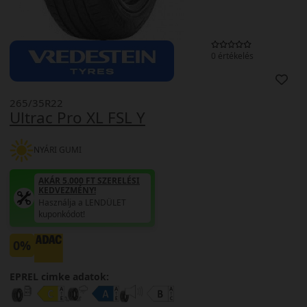
0 értékelés
265/35R22
Ultrac Pro XL FSL Y
NYÁRI GUMI
AKÁR 5.000 FT SZERELÉSI
KEDVEZMÉNY!
Használja a LENDÜLET
kuponkódot!
0%
EPREL cimke adatok: