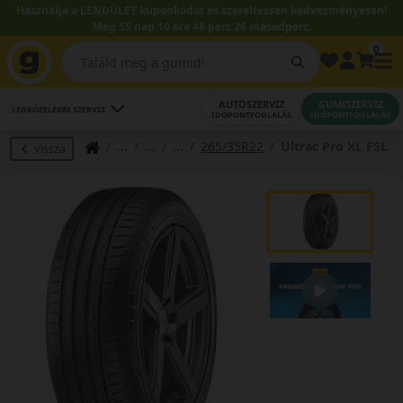
Használja a LENDÜLET kuponkódot és szereltessen kedvezményesen!
Még 55 nap 10 óra 48 perc 25 másodperc.
0
AUTÓSZERVIZ
GUMISZERVIZ
LEGKÖZELEBBI SZERVIZ
IDŐPONTFOGLALÁS
IDŐPONTFOGLALÁS
265/35R22
Ultrac Pro XL FSL
Vissza