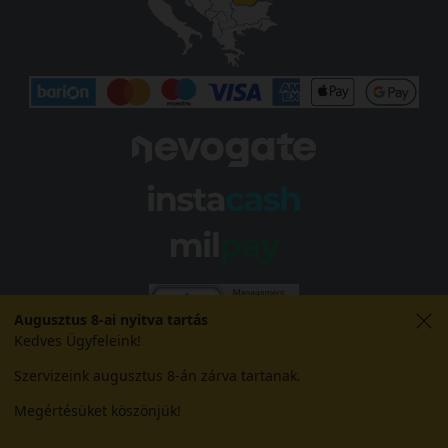
Augusztus 8-ai nyitva tartás
Kedves Ügyfeleink!
Szervizeink augusztus 8-án zárva tartanak.
Megértésüket köszönjük!