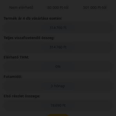
Nem elérhető
80 000 Ft-tól
501 000 Ft-tól
Termék ár 4 db vásárlása esetén:
314 760 Ft
Teljes viszafizetendő összeg:
314 760 Ft
Elérhető THM:
0%
Futamidő:
3 hónap
Első részlet összege:
78 690 Ft