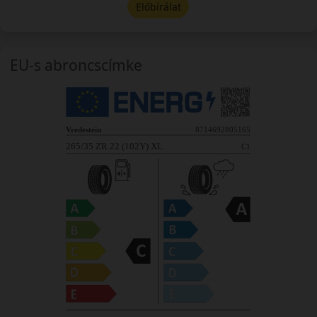
Előbírálat
EU-s abroncscímke