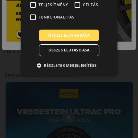
TELJESÍTMÉNY
CÉLZÁS
Fő előnyök röviden:
FUNKCIONALITÁS
• Sportos teljesítmény
• Stabil tapadás
ÖSSZES ELFOGADÁSA
• Precíz irányíthatóság
ÖSSZES ELUTASÍTÁSA
• Dinamikus vezetés
RÉSZLETEK MEGJELENÍTÉSE
Bemutató videó a mintáról