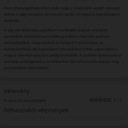
Nem elhanyagolható információ, hogy a Vredestein vezető szerepet
tölt be a négy évszakos abroncsok piacán, a kategória legjobbjaként
értékelik.
A cég már lefektette a jövőbeni növekedés alapjait, miszerint
bevezették a központi enschedei gyárukba a legújabb gyártási
technológiákat, megnyitották új irodájuk Frankfurtban, az
autógyártókkal való kapcsolatot szorosabbra fűzték, ugyanakkor a
magyar termelőkapacitást pedig bővítették. A jövőben igyekeznek az
autópiac szükségleteit a rendelkezésre álló információk alapján még
pontosabban előre jelezni.
Vélemény
0 / 5
0 vásárlói hozzászólás
Felhasználói vélemények