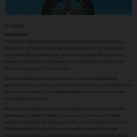
A márka
Vredestein
Vredestein a legrégebbi gumiabroncs gyártók közt foglal helyet a
több, mint 100 évre visszanyúló tapasztalatával. A 20. század eleje
óta foglakozik gumigyártással. Az innováció folyamatos lételeme a
cégnek, amivel elérte, hogy mára az első osztályú gumiabroncsok
vezető európai gyártói közé soroljak.
Termékportfóliója lenyűgözően széles. Köztük megtalálhatóak
egészen a kerékpárabroncsoktól kezdve a prémium személygépjármű-
abroncsokon keresztül a mezőgazdasági és ipari abroncsokig széles
választékban termékek.
Az innováció mindig fontos szerepet töltött be az Európa szívében
elhelyezkedő vállalat életében, melynek köszönhetően tökéletes
rálátással rendelkeznek a piaci igényekre. Az enschedei K+F központ
által fejlesztett és tesztelt abroncsok rendszerint részt vesznek
nemzetközi teszteken, melyeken nagy eséllyel győzedelmeskednek.