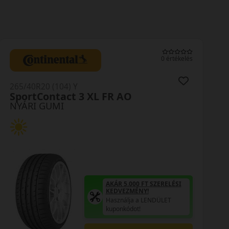
0 értékelés
265/40R20 (104) Y
SportContact 3 XL FR AO
NYÁRI GUMI
AKÁR 5.000 FT SZERELÉSI
KEDVEZMÉNY!
Használja a LENDÜLET
kuponkódot!