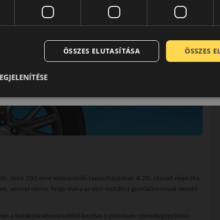
ÖSSZES ELUTASÍTÁSA
ÖSSZES 
EGJELENÍTÉSE
bb, mint 100 évre visszanyúló tapasztalatával. A 20. század eleje óta
ek, amivel elérte, hogy mára az első osztályú gumiabroncsok vezető
szen a kerékpárabroncsoktól kezdve a prémium személygépjármű-