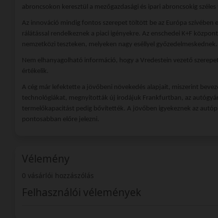
abroncsokon keresztül a mezőgazdasági és ipari abroncsokig széles
Az innováció mindig fontos szerepet töltött be az Európa szívében 
rálátással rendelkeznek a piaci igényekre. Az enschedei K+F központ á
nemzetközi teszteken, melyeken nagy eséllyel győzedelmeskednek.
Nem elhanyagolható információ, hogy a Vredestein vezető szerepet 
értékelik.
A cég már lefektette a jövőbeni növekedés alapjait, miszerint beve
technológiákat, megnyitották új irodájuk Frankfurtban, az autógyá
termelőkapacitást pedig bővítették. A jövőben igyekeznek az autópi
pontosabban előre jelezni.
Vélemény
0 vásárlói hozzászólás
Felhasználói vélemények