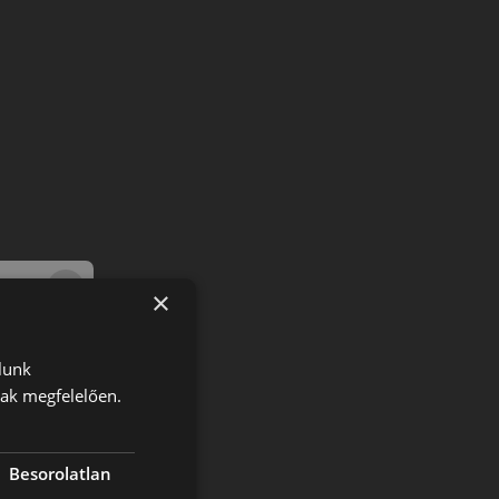
×
lunk
nak megfelelően.
Besorolatlan