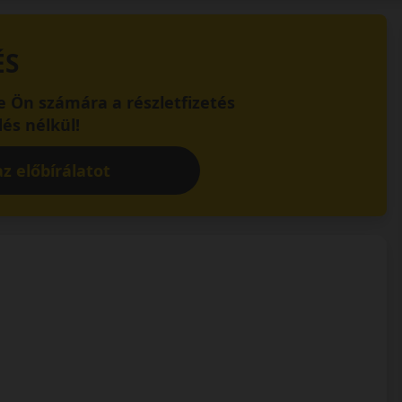
ÉS
 Ön számára a részletfizetés
és nélkül!
z előbírálatot