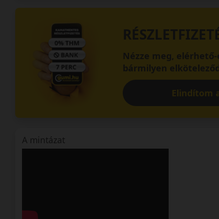
RÉSZLETFIZET
Nézze meg, elérhető-e
bármilyen elköteleződ
Elindítom a
A mintázat