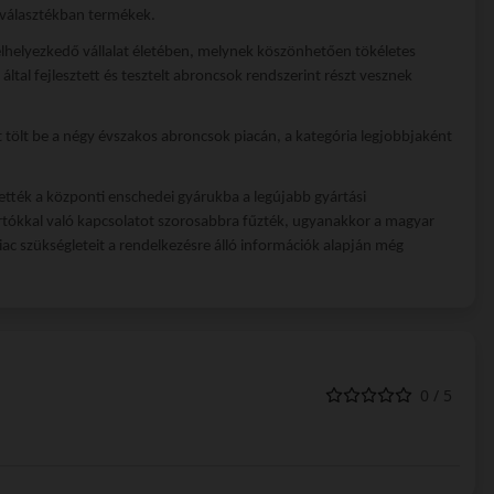
 választékban termékek.
elhelyezkedő vállalat életében, melynek köszönhetően tökéletes
ltal fejlesztett és tesztelt abroncsok rendszerint részt vesznek
tölt be a négy évszakos abroncsok piacán, a kategória legjobbjaként
zették a központi enschedei gyárukba a legújabb gyártási
rtókkal való kapcsolatot szorosabbra fűzték, ugyanakkor a magyar
ac szükségleteit a rendelkezésre álló információk alapján még
0 / 5