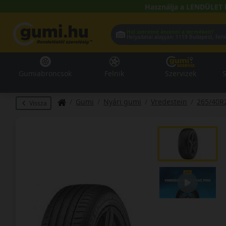
Használja a LENDÜLET 
Hol szeretné átvenni a termékeit?
Helyadatai alapján:
1119 Buda
Gumiabroncsok
Felnik
Szervizek
S
Gumi
Nyári gumi
Vredestein
265/40R
Vissza