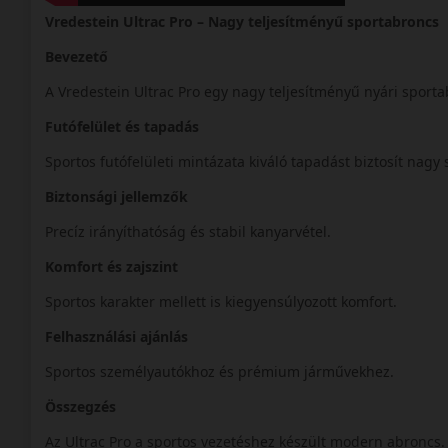
Vredestein Ultrac Pro – Nagy teljesítményű sportabroncs
Bevezető
A Vredestein Ultrac Pro egy nagy teljesítményű nyári sport
Futófelület és tapadás
Sportos futófelületi mintázata kiváló tapadást biztosít nag
Biztonsági jellemzők
Precíz irányíthatóság és stabil kanyarvétel.
Komfort és zajszint
Sportos karakter mellett is kiegyensúlyozott komfort.
Felhasználási ajánlás
Sportos személyautókhoz és prémium járművekhez.
Összegzés
Az Ultrac Pro a sportos vezetéshez készült modern abroncs