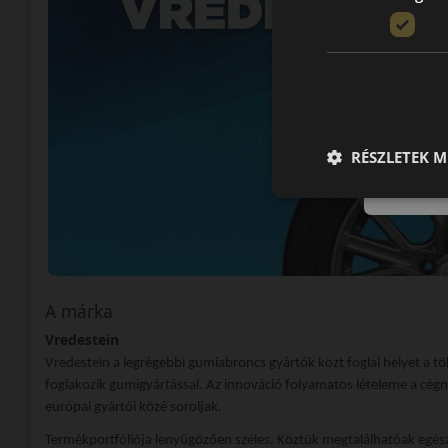
RÉSZLETEK M
A márka
Vredestein
Vredestein a legrégebbi gumiabroncs gyártók közt foglal helyet a tö
foglakozik gumigyártással. Az innováció folyamatos lételeme a cégn
európai gyártói közé soroljak.
Termékportfóliója lenyűgözően széles. Köztük megtalálhatóak egé