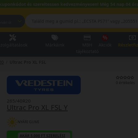
kuponkódot és szereltessen kedvezményesen! Még 54 nap 04 óra
pest, Fehérvári út
zolgáltatások
Márkáink
MBH
Akciók
Részletfi
tájékoztató
20
Ultrac Pro XL FSL
0 értékelés
265/40R20
Ultrac Pro XL FSL Y
NYÁRI GUMI
AKÁR 5.000 FT SZERELÉSI