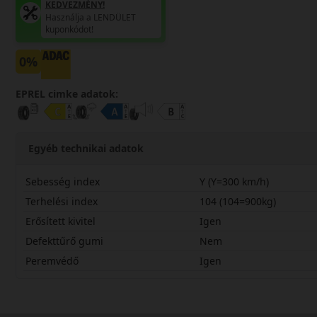
KEDVEZMÉNY!
Használja a LENDÜLET
kuponkódot!
0%
EPREL cimke adatok:
Egyéb technikai adatok
Sebesség index
Y (Y=300 km/h)
Terhelési index
104 (104=900kg)
Erősített kivitel
Igen
Defekttűrő gumi
Nem
Peremvédő
Igen
26540R20YUCPRX