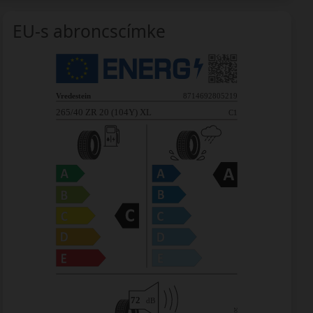
EU-s abroncscímke