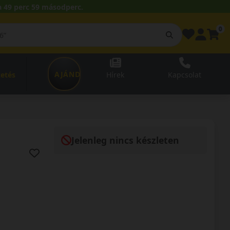
 49 perc 58 másodperc.
0
AJÁNDÉKUTALVÁNY
zetés
Hírek
Kapcsolat
Jelenleg nincs készleten