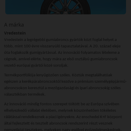
A márka
Vredestein
Vredestein a legrégebbi gumiabroncs gyártók közt foglal helyet a
több, mint 100 évre visszanyúló tapasztalatával. A 20. század eleje
óta foglakozik gumigyártással. Az innováció folyamatos lételeme a
cégnek, amivel elérte, hogy mára az első osztályú gumiabroncsok
vezető európai gyártói közé soroljak.
Termékportfóliója lenyűgözően széles. Köztük megtalálhatóak
egészen a kerékpárabroncsoktól kezdve a prémium személygépjármű-
abroncsokon keresztül a mezőgazdasági és ipari abroncsokig széles
választékban termékek.
Az innováció mindig fontos szerepet töltött be az Európa szívében
elhelyezkedő vállalat életében, melynek köszönhetően tökéletes
rálátással rendelkeznek a piaci igényekre. Az enschedei K+F központ
által fejlesztett és tesztelt abroncsok rendszerint részt vesznek
nemzetközi teszteken, melyeken nagy eséllyel győzedelmeskednek.