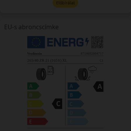
Előbírálat
EU-s abroncscímke