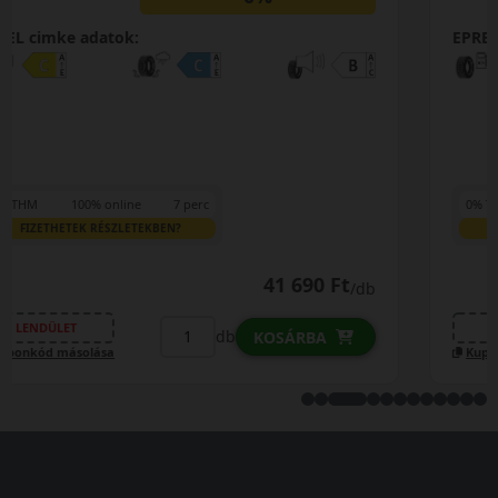
EPREL cimke adatok:
0% THM
100% online
7 perc
FIZETHETEK RÉSZLETEKBEN?
58 490 Ft
/db
LENDÜLET
db
KOSÁRBA
Kuponkód másolása