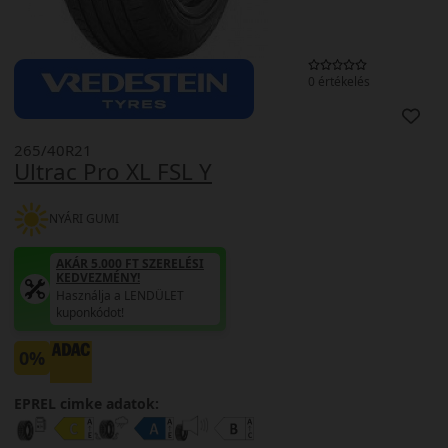
0 értékelés
265/40R21
Ultrac Pro XL FSL Y
NYÁRI GUMI
AKÁR 5.000 FT SZERELÉSI
KEDVEZMÉNY!
Használja a LENDÜLET
kuponkódot!
0%
EPREL cimke adatok: