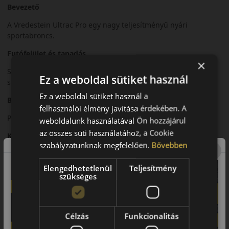
Bevezető
A Vredestein Ultrac Pro egy nagy teljesítményű nyári
sportabroncs.
Futófelület és tapadás
×
Sportos futófelületi mintázata kiváló tapadást biztosít nagy
Ez a weboldal sütiket használ
sebességnél.
Ez a weboldal sütiket használ a
Biztonsági jellemzők
felhasználói élmény javítása érdekében. A
Precíz irányíthatóság és stabil kanyarvétel.
weboldalunk használatával Ön hozzájárul
az összes süti használatához, a Cookie
Komfort és zajszint
szabályzatunknak megfelelően.
Bővebben
Sportos karakter mellett is kiegyensúlyozott komfort.
Elengedhetetlenül
Teljesítmény
Felhasználási ajánlás
szükséges
Sportos személyautókhoz és prémium járművekhez.
Összegzés
Célzás
Funkcionalitás
Az Ultrac Pro a sportos vezetéshez készült modern abroncs.