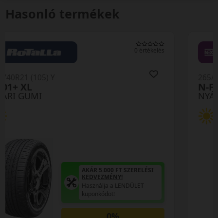
Hasonló termékek
0 értékelés
265/40R21 (105) Y
N-Fera Sport XL RPB
NYÁRI GUMI
AKÁR 5.000 FT SZERELÉSI
KEDVEZMÉNY!
Használja a LENDÜLET
kuponkódot!
0%