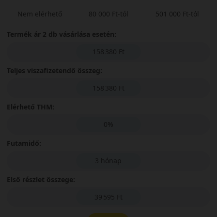
Nem elérhető
80 000 Ft-tól
501 000 Ft-tól
Termék ár 2 db vásárlása esetén:
158 380 Ft
Teljes viszafizetendő összeg:
158 380 Ft
Elérhető THM:
0%
Futamidő:
3 hónap
Első részlet összege:
39 595 Ft