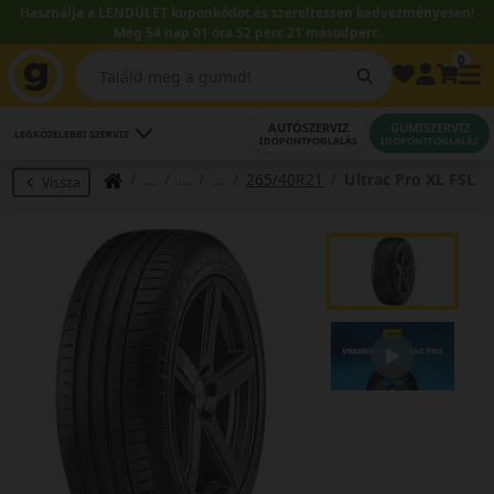
Használja a LENDÜLET kuponkódot és szereltessen kedvezményesen!
Még 54 nap 01 óra 52 perc 20 másodperc.
0
AUTÓSZERVIZ
GUMISZERVIZ
LEGKÖZELEBBI SZERVIZ
IDŐPONTFOGLALÁS
IDŐPONTFOGLALÁS
265/40R21
Ultrac Pro XL FSL
Vissza