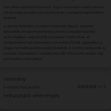
Nem elhanyagolható információ, hogy a Vredestein vezető szerepet
tölt be a négy évszakos abroncsok piacán, a kategória legjobbjaként
értékelik.
A cég már lefektette a jövőbeni növekedés alapjait, miszerint
bevezették a központi enschedei gyárukba a legújabb gyártási
technológiákat, megnyitották új irodájuk Frankfurtban, az
autógyártókkal való kapcsolatot szorosabbra fűzték, ugyanakkor a
magyar termelőkapacitást pedig bővítették. A jövőben igyekeznek az
autópiac szükségleteit a rendelkezésre álló információk alapján még
pontosabban előre jelezni.
Vélemény
0 / 5
0 vásárlói hozzászólás
Felhasználói vélemények