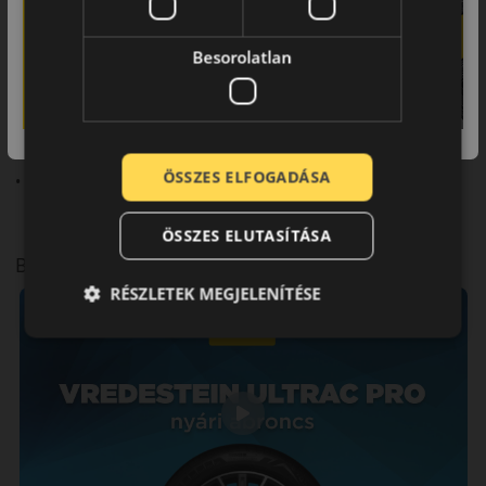
Fő előnyök röviden:
Besorolatlan
• Sportos teljesítmény
• Stabil tapadás
• Precíz irányíthatóság
ÖSSZES ELFOGADÁSA
• Dinamikus vezetés
ÖSSZES ELUTASÍTÁSA
Bemutató videó a mintáról
RÉSZLETEK MEGJELENÍTÉSE