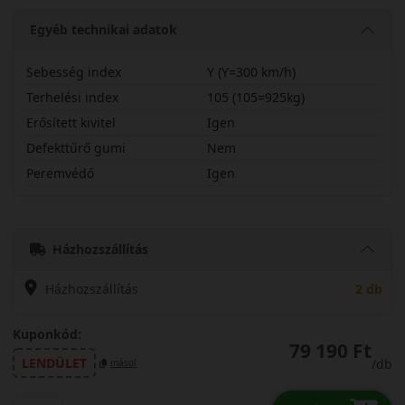
Egyéb technikai adatok
Sebesség index
Y (Y=300 km/h)
Terhelési index
105 (105=925kg)
Erősített kivitel
Igen
Defekttűrő gumi
Nem
Peremvédő
Igen
26540R21YUCPRX
Házhozszállítás
Házhozszállítás
2 db
Kuponkód:
79 190 Ft
LENDÜLET
/db
másol