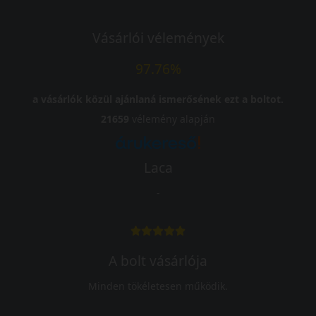
Vásárlói vélemények
97.76%
a vásárlók közül ajánlaná ismerősének ezt a boltot.
21659
vélemény alapján
Laca
-
A bolt vásárlója
Minden tökéletesen működik.