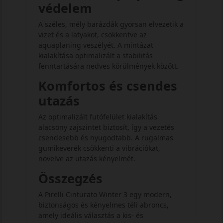
védelem
A széles, mély barázdák gyorsan elvezetik a
vizet és a latyakot, csökkentve az
aquaplaning veszélyét. A mintázat
kialakítása optimalizált a stabilitás
fenntartására nedves körülmények között.
Komfortos és csendes
utazás
Az optimalizált futófelület kialakítás
alacsony zajszintet biztosít, így a vezetés
csendesebb és nyugodtabb. A rugalmas
gumikeverék csökkenti a vibrációkat,
növelve az utazás kényelmét.
Összegzés
A Pirelli Cinturato Winter 3 egy modern,
biztonságos és kényelmes téli abroncs,
amely ideális választás a kis- és