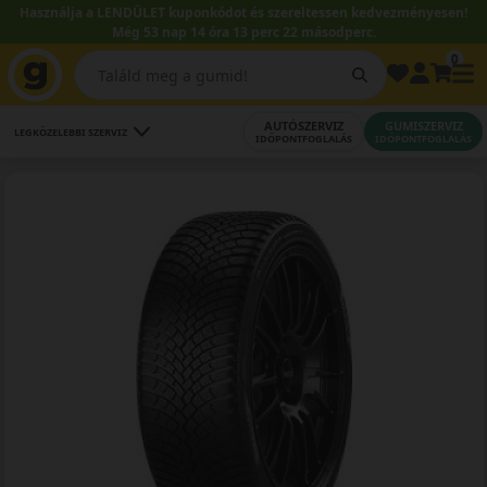
Használja a LENDÜLET kuponkódot és szereltessen kedvezményesen!
Még 53 nap 14 óra 13 perc 20 másodperc.
0
AUTÓSZERVIZ
GUMISZERVIZ
LEGKÖZELEBBI SZERVIZ
IDŐPONTFOGLALÁS
IDŐPONTFOGLALÁS