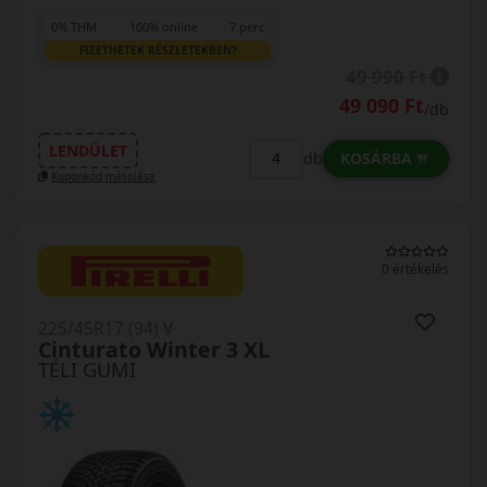
0% THM
100% online
7 perc
FIZETHETEK RÉSZLETEKBEN?
49 990 Ft
49 090 Ft
/db
LENDÜLET
KOSÁRBA
db
Kuponkód másolása
0 értékelés
225/45R17 (94) V
Cinturato Winter 3 XL
TÉLI GUMI