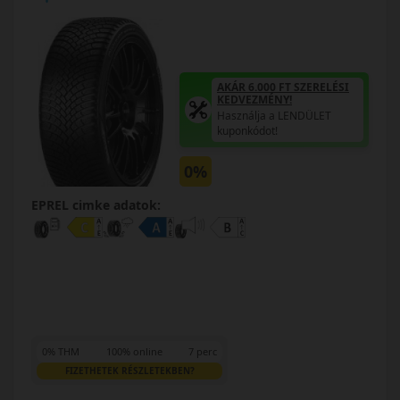
AKÁR 6.000 FT SZERELÉSI
KEDVEZMÉNY!
Használja a LENDÜLET
kuponkódot!
0%
EPREL cimke adatok:
0% THM
100% online
7 perc
FIZETHETEK RÉSZLETEKBEN?