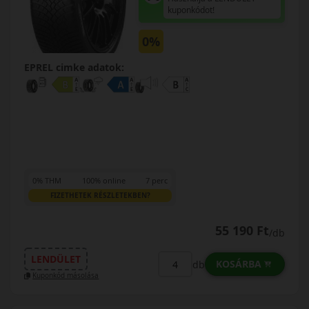
kuponkódot!
0%
EPREL cimke adatok:
0% THM
100% online
7 perc
FIZETHETEK RÉSZLETEKBEN?
55 190 Ft
/db
LENDÜLET
KOSÁRBA
db
Kuponkód másolása