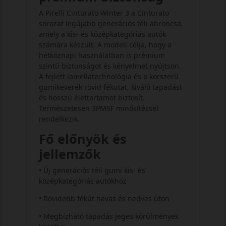
A Pirelli Cinturato Winter 3 a Cinturato
sorozat legújabb generációs téli abroncsa,
amely a kis- és középkategóriás autók
számára készült. A modell célja, hogy a
hétköznapi használatban is prémium
szintű biztonságot és kényelmet nyújtson.
A fejlett lamellatechnológia és a korszerű
gumikeverék rövid fékutat, kiváló tapadást
és hosszú élettartamot biztosít.
Természetesen 3PMSF minősítéssel
rendelkezik.
Fő előnyök és
jellemzők
• Új generációs téli gumi kis- és
középkategóriás autókhoz
• Rövidebb fékút havas és nedves úton
• Megbízható tapadás jeges körülmények