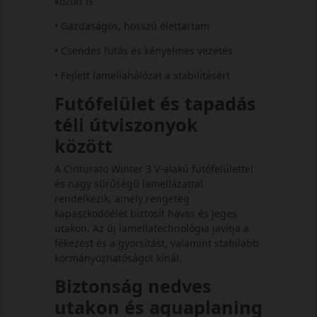
között is
• Gazdaságos, hosszú élettartam
• Csendes futás és kényelmes vezetés
• Fejlett lamellahálózat a stabilitásért
Futófelület és tapadás
téli útviszonyok
között
A Cinturato Winter 3 V-alakú futófelülettel
és nagy sűrűségű lamellázattal
rendelkezik, amely rengeteg
kapaszkodóélet biztosít havas és jeges
utakon. Az új lamellatechnológia javítja a
fékezést és a gyorsítást, valamint stabilabb
kormányozhatóságot kínál.
Biztonság nedves
utakon és aquaplaning