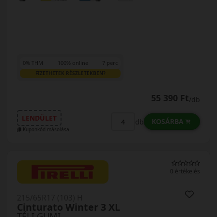
0% THM
100% online
7 perc
FIZETHETEK RÉSZLETEKBEN?
55 390 Ft
/db
LENDÜLET
KOSÁRBA
db
Kuponkód másolása
0 értékelés
215/65R17 (103) H
Cinturato Winter 3 XL
TÉLI GUMI