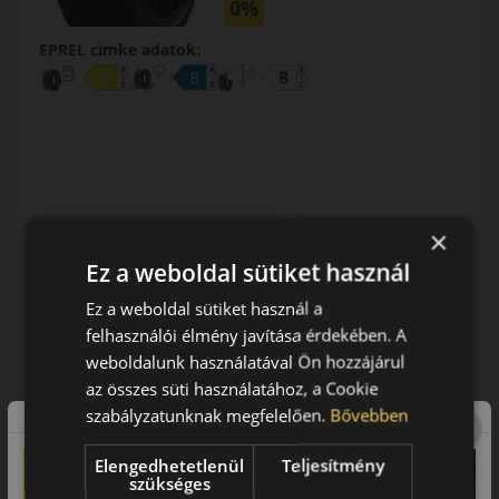
0%
EPREL cimke adatok:
0% THM
100% online
7 perc
×
FIZETHETEK RÉSZLETEKBEN?
Ez a weboldal sütiket használ
Ez a weboldal sütiket használ a
51 590 Ft
/db
felhasználói élmény javítása érdekében. A
LENDÜLET
weboldalunk használatával Ön hozzájárul
KOSÁRBA
db
az összes süti használatához, a Cookie
Kuponkód másolása
szabályzatunknak megfelelően.
Bővebben
Elengedhetetlenül
Teljesítmény
szükséges
0 értékelés