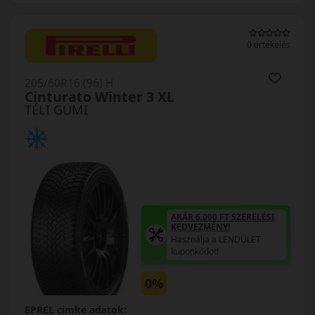
0 értékelés
205/60R16 (96) H
Cinturato Winter 3 XL
TÉLI GUMI
AKÁR 6.000 FT SZERELÉSI
KEDVEZMÉNY!
Használja a LENDÜLET
kuponkódot!
0%
EPREL cimke adatok: