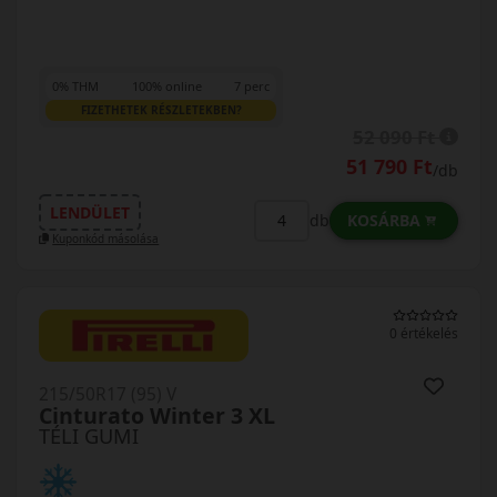
0% THM
100% online
7 perc
FIZETHETEK RÉSZLETEKBEN?
52 090 Ft
51 790 Ft
/db
LENDÜLET
KOSÁRBA
db
Kuponkód másolása
0 értékelés
215/50R17 (95) V
Cinturato Winter 3 XL
TÉLI GUMI