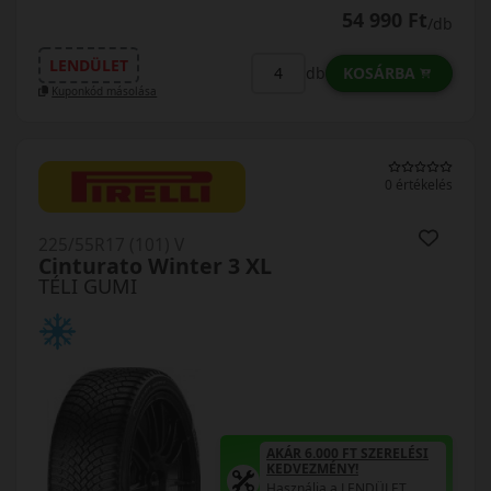
54 990 Ft
/db
LENDÜLET
KOSÁRBA
db
Kuponkód másolása
0 értékelés
225/55R17 (101) V
Cinturato Winter 3 XL
TÉLI GUMI
AKÁR 6.000 FT SZERELÉSI
KEDVEZMÉNY!
Használja a LENDÜLET