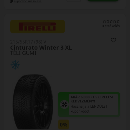
Kuponkód másolása
0 értékelés
215/55R17 (98) V
Cinturato Winter 3 XL
TÉLI GUMI
AKÁR 6.000 FT SZERELÉSI
KEDVEZMÉNY!
Használja a LENDÜLET
kuponkódot!
0%