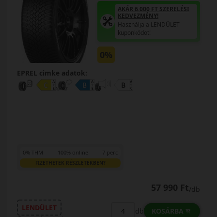
AKÁR 6.000 FT SZERELÉSI
KEDVEZMÉNY!
Használja a LENDÜLET
kuponkódot!
0%
EPREL cimke adatok:
0% THM
100% online
7 perc
FIZETHETEK RÉSZLETEKBEN?
57 990 Ft
/db
LENDÜLET
KOSÁRBA
db