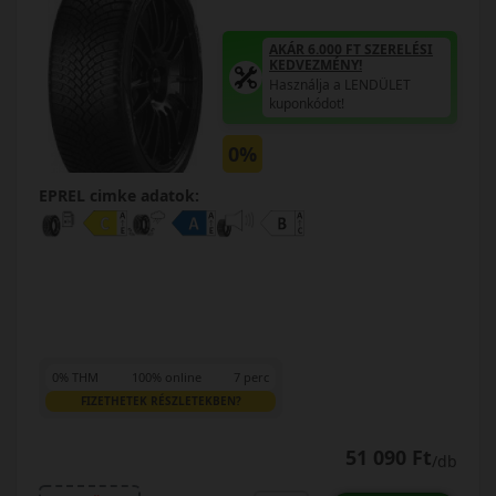
AKÁR 6.000 FT SZERELÉSI
KEDVEZMÉNY!
Használja a LENDÜLET
kuponkódot!
0%
EPREL cimke adatok:
0% THM
100% online
7 perc
FIZETHETEK RÉSZLETEKBEN?
51 090 Ft
/db