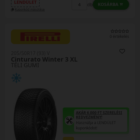
LENDÜLET
KOSÁRBA
db
Kuponkód másolása
0 értékelés
205/50R17 (93) V
Cinturato Winter 3 XL
TÉLI GUMI
AKÁR 6.000 FT SZERELÉSI
KEDVEZMÉNY!
Használja a LENDÜLET
kuponkódot!