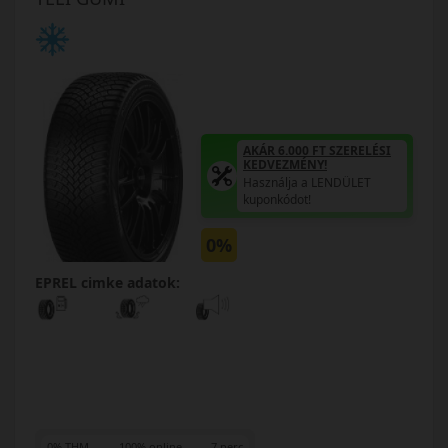
AKÁR 6.000 FT SZERELÉSI
KEDVEZMÉNY!
Használja a LENDÜLET
kuponkódot!
0%
EPREL cimke adatok:
0% THM
100% online
7 perc