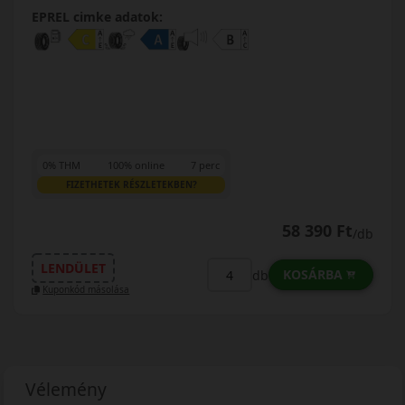
EPREL cimke adatok:
0% THM
100% online
7 perc
FIZETHETEK RÉSZLETEKBEN?
58 390 Ft
/db
LENDÜLET
KOSÁRBA
db
Kuponkód másolása
Vélemény