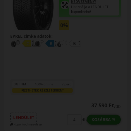
KEDVEZMÉNY!
Használja a LENDÜLET
kuponkódot!
0%
EPREL cimke adatok:
0% THM
100% online
7 perc
FIZETHETEK RÉSZLETEKBEN?
37 590 Ft
/db
LENDÜLET
KOSÁRBA
db
Kuponkód másolása