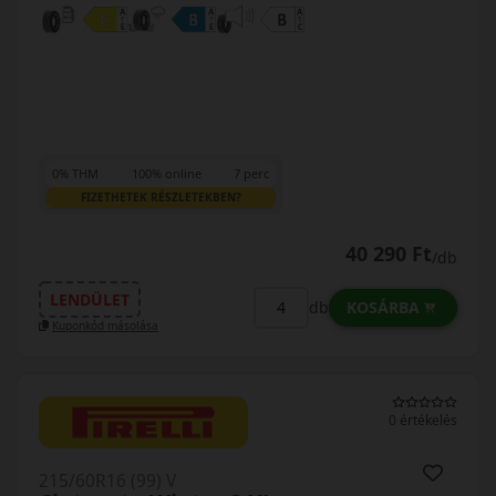
0% THM
100% online
7 perc
FIZETHETEK RÉSZLETEKBEN?
40 290 Ft
/db
LENDÜLET
KOSÁRBA
db
Kuponkód másolása
0 értékelés
215/60R16 (99) V