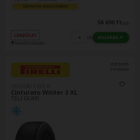
FIZETHETEK RÉSZLETEKBEN?
56 690 Ft
/db
LENDÜLET
KOSÁRBA
db
Kuponkód másolása
0 értékelés
205/55R17 (95) H
Cinturato Winter 3 XL
TÉLI GUMI