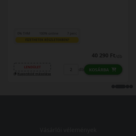
0% THM
100% online
7 perc
FIZETHETEK RÉSZLETEKBEN?
40 290 Ft
/db
LENDÜLET
db
KOSÁRBA
Kuponkód másolása
Vásárlói vélemények