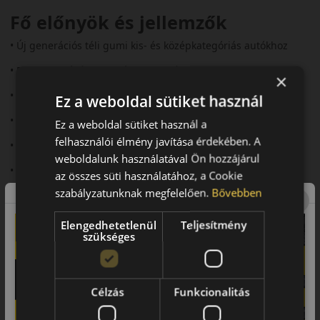
Fő előnyök és jellemzők
• Új generációs téli gumi kis- és középkategóriás autókhoz
• Rövidebb fékút havas és nedves úton
×
• Megbízható tapadás jeges körülmények között is
Ez a weboldal sütiket használ
• Gazdaságos, hosszú élettartam
Ez a weboldal sütiket használ a
felhasználói élmény javítása érdekében. A
• Csendes futás és kényelmes vezetés
weboldalunk használatával Ön hozzájárul
• Fejlett lamellahálózat a stabilitásért
az összes süti használatához, a Cookie
szabályzatunknak megfelelően.
Bővebben
Futófelület és tapadás téli
útviszonyok között
Elengedhetetlenül
Teljesítmény
szükséges
A Cinturato Winter 3 V-alakú futófelülettel és nagy sűrűségű
lamellázattal rendelkezik, amely rengeteg kapaszkodóélet
biztosít havas és jeges utakon. Az új lamellatechnológia javítja
a fékezést és a gyorsítást, valamint stabilabb
Célzás
Funkcionalitás
kormányozhatóságot kínál.