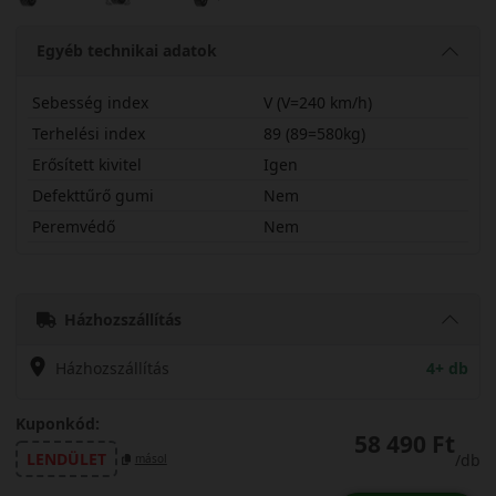
Egyéb technikai adatok
Sebesség index
V (V=240 km/h)
Terhelési index
89 (89=580kg)
Erősített kivitel
Igen
Defekttűrő gumi
Nem
Peremvédő
Nem
21540R18VCNW3X
Házhozszállítás
Házhozszállítás
4+ db
Kuponkód:
58 490 Ft
LENDÜLET
/db
másol