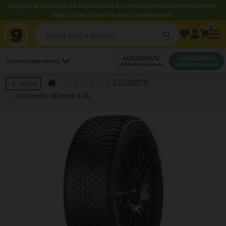
Használja a LENDÜLET kuponkódot és szereltessen kedvezményesen!
Még 52 nap 18 óra 14 perc 32 másodperc.
0
AUTÓSZERVIZ
GUMISZERVIZ
LEGKÖZELEBBI SZERVIZ
IDŐPONTFOGLALÁS
IDŐPONTFOGLALÁS
215/40R18
Vissza
Cinturato Winter 3 XL