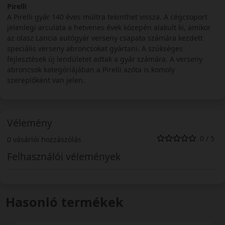
Pirelli
A Pirelli gyár 140 éves múltra tekinthet vissza. A cégcsoport
jelenlegi arculata a hetvenes évek közepén alakult ki, amikor
az olasz Lancia autógyár verseny csapata számára kezdett
speciális verseny abroncsokat gyártani. A szükséges
fejlesztések új lendületet adtak a gyár számára. A verseny
abroncsok kategóriájában a Pirelli azóta is komoly
szereplőként van jelen.
Vélemény
0 / 5
0 vásárlói hozzászólás
Felhasználói vélemények
Hasonló termékek