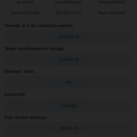
Áruhitel
részletfizetés
részletfizetés
Nem elérhető
80 000 Ft-tól
Nem elérhető
Termék ár 4 db vásárlása esetén:
233 960 Ft
Teljes viszafizetendő összeg:
233 960 Ft
Elérhető THM:
0%
Futamidő:
3 hónap
Első részlet összege:
58 490 Ft