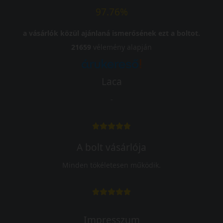
97.76%
a vásárlók közül ajánlaná ismerősének ezt a boltot.
21659
vélemény alapján
Laca
-
A bolt vásárlója
Minden tökéletesen működik.
Impresszum