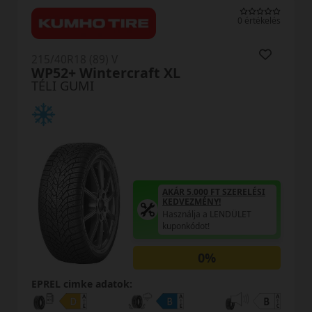
0 értékelés
215/40R18 (89) V
WP52+ Wintercraft XL
TÉLI GUMI
AKÁR 5.000 FT SZERELÉSI
KEDVEZMÉNY!
Használja a LENDÜLET
kuponkódot!
0%
EPREL cimke adatok: