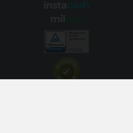
© 2026 Abroncs Kereskedőház Kft. | gumi.hu - Rendeléstől
szerelésig™