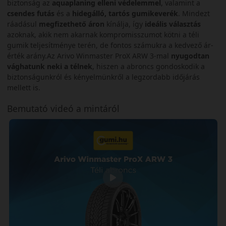
biztonság az
aquaplaning elleni védelemmel
, valamint a
csendes futás
és a
hidegálló, tartós gumikeverék
. Mindezt
ráadásul
megfizethető áron
kínálja, így
ideális választás
azoknak, akik nem akarnak kompromisszumot kötni a téli
gumik teljesítménye terén, de fontos számukra a kedvező ár-
érték arány.Az Arivo Winmaster ProX ARW 3-mal
nyugodtan
vághatunk neki a télnek
, hiszen a abroncs gondoskodik a
biztonságunkról és kényelmünkről a legzordabb időjárás
mellett is.
Bemutató videó a mintáról