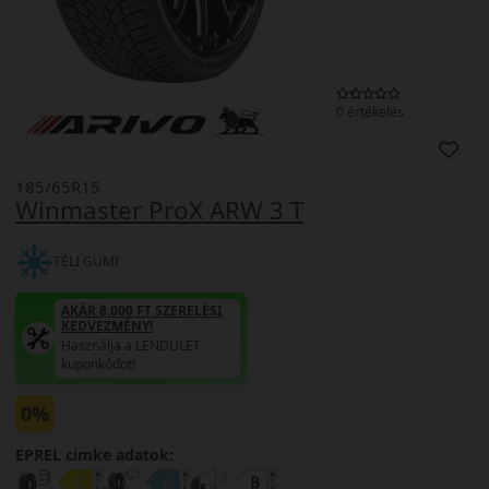
0 értékelés
185/65R15
Winmaster ProX ARW 3 T
TÉLI GUMI
AKÁR 8.000 FT SZERELÉSI
KEDVEZMÉNY!
Használja a LENDÜLET
kuponkódot!
0%
EPREL cimke adatok: