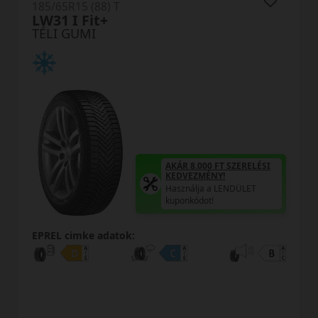
185/65R15 (88) T
WinterHawk 4
TÉLI GUMI
AKÁR 8.000 FT SZERELÉSI
KEDVEZMÉNY!
Használja a LENDÜLET
kuponkódot!
0%
EPREL cimke adatok: