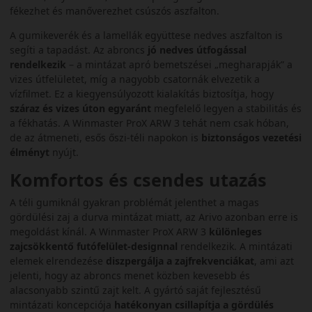
fékezhet és manőverezhet csúszós aszfalton.
A gumikeverék és a lamellák együttese nedves aszfalton is
segíti a tapadást. Az abroncs
jó nedves útfogással
rendelkezik
– a mintázat apró bemetszései „megharapják” a
vizes útfelületet, míg a nagyobb csatornák elvezetik a
vízfilmet. Ez a kiegyensúlyozott kialakítás biztosítja, hogy
száraz és vizes úton egyaránt
megfelelő legyen a stabilitás és
a fékhatás. A Winmaster ProX ARW 3 tehát nem csak hóban,
de az átmeneti, esős őszi-téli napokon is
biztonságos vezetési
élményt
nyújt.
Komfortos és csendes utazás
A téli gumiknál gyakran problémát jelenthet a magas
gördülési zaj a durva mintázat miatt, az Arivo azonban erre is
megoldást kínál. A Winmaster ProX ARW 3
különleges
zajcsökkentő futófelület-designnal
rendelkezik. A mintázati
elemek elrendezése
diszpergálja a zajfrekvenciákat
, ami azt
jelenti, hogy az abroncs menet közben kevesebb és
alacsonyabb szintű zajt kelt. A gyártó saját fejlesztésű
mintázati koncepciója
hatékonyan csillapítja a gördülés