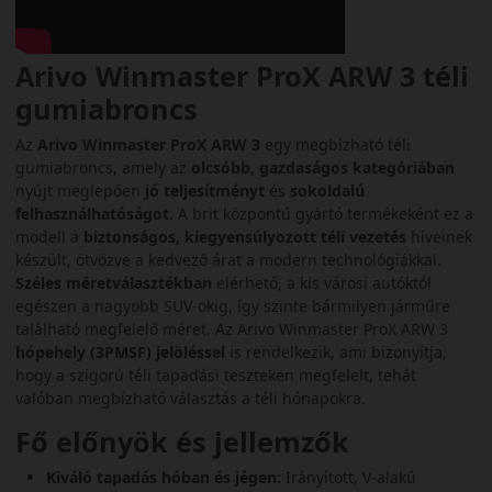
Arivo Winmaster ProX ARW 3 téli
gumiabroncs
Az
Arivo Winmaster ProX ARW 3
egy megbízható téli
gumiabroncs, amely az
olcsóbb, gazdaságos kategóriában
nyújt meglepően
jó teljesítményt
és
sokoldalú
felhasználhatóságot
. A brit központú gyártó termékeként ez a
modell a
biztonságos, kiegyensúlyozott téli vezetés
híveinek
készült, ötvözve a kedvező árat a modern technológiákkal.
Széles méretválasztékban
elérhető, a kis városi autóktól
egészen a nagyobb SUV-okig, így szinte bármilyen járműre
található megfelelő méret. Az Arivo Winmaster ProX ARW 3
hópehely (3PMSF) jelöléssel
is rendelkezik, ami bizonyítja,
hogy a szigorú téli tapadási teszteken megfelelt, tehát
valóban megbízható választás a téli hónapokra.
Fő előnyök és jellemzők
Kiváló tapadás hóban és jégen:
Irányított, V-alakú