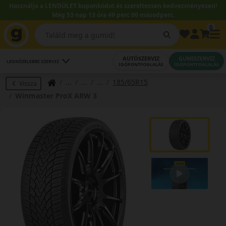
Használja a LENDÜLET kuponkódot és szereltessen kedvezményesen!
Még 53 nap 13 óra 48 perc 59 másodperc.
0
AUTÓSZERVIZ
GUMISZERVIZ
LEGKÖZELEBBI SZERVIZ
IDŐPONTFOGLALÁS
IDŐPONTFOGLALÁS
185/65R15
Vissza
Winmaster ProX ARW 3