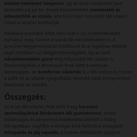
közben keletkező hangokat
, így az autó utasterébe jóval
kevesebb zaj jut be. Ennek köszönhetően
csendesebb és
pihentetőbb az utazás
, ami különösen hosszabb téli utakon
növeli a vezetés komfortját.
Ráadásul a simább futás nem csak a zaj csökkentésében
nyilvánul meg, hanem a vibrációk mérséklésében is. A
precízen kiegyensúlyozott futófelület és a rugalmas oldalfal
segít tompítani az útegyenetlenségeket, így az autó
kényelmesebben gurul
még kátyúsabb téli utakon is.
Összességében a Winmaster ProX ARW 3 nemcsak
biztonságos, de
komfortos választás
is a téli szezonra, hiszen
a sofőr és az utasok nyugodtabb, kevésbé zajos környezetben
élvezhetik az utazást.
Összegzés:
Az Arivo Winmaster ProX ARW 3 egy
korszerű
technológiákkal felvértezett téli gumiabroncs
, amely
biztonságos és kényelmes közlekedést biztosít a hideg
hónapokban. Legfőbb erősségei közé tartozik a kimagasló
hótapadás és jég tapadás
, a nedves útfelületen nyújtott