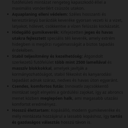
futófelületi mintázat rengeteg kapaszkodó éllel a
maximális vonóerőért csúszós utakon.
Aquaplaning elleni védelem:
Széles hosszanti és
keresztirányú barázdák keveréke gyorsan vezeti ki a vizet,
latyakot, hólevet, csökkentve a vízen felúszás kockázatát.
Hidegálló gumikeverék:
Kifejezetten
jeges és havas
utakra fejlesztett
speciális téli keverék, amely extrém
hidegben is megőrzi rugalmasságát a biztos tapadás
érdekében.
Stabil teljesítmény és kezelhetőség:
Átgondolt
szerkezetű futófelület
több mint 2500 lamellával
és
masszív blokkokkal
, amelyek javítják a
kormányozhatóságot, stabil fékezést és kanyarodási
tapadást adnak száraz, nedves és havas úton egyaránt.
Csendes, komfortos futás:
Innovatív zajcsökkentő
mintázat segít elnyelni a gördülési zajokat, így az abroncs
menet közben
meglepően halk
, ami magasabb utazási
komfortot eredményez.
Hosszú élettartam:
Kopásálló, modern gumikeveréke és
mély mintázata hozzájárul a lassabb kopáshoz, így
tartós
és gazdaságos választás
hosszú távon is.