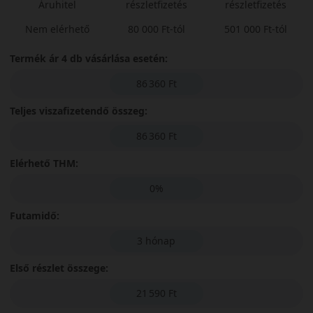
Áruhitel
részletfizetés
részletfizetés
Nem elérhető
80 000 Ft-tól
501 000 Ft-tól
Termék ár 4 db vásárlása esetén:
86 360 Ft
Teljes viszafizetendő összeg:
86 360 Ft
Elérhető THM:
0%
Futamidő:
3 hónap
Első részlet összege:
21 590 Ft