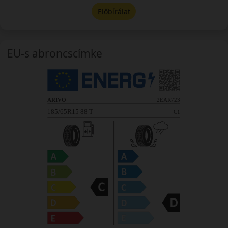
Előbírálat
EU-s abroncscímke