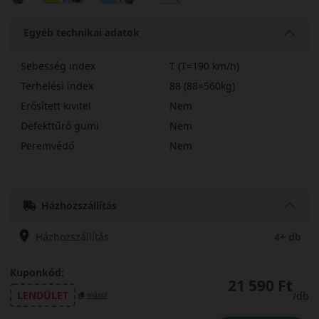
Egyéb technikai adatok
Sebesség index
T (T=190 km/h)
Terhelési index
88 (88=560kg)
Erősített kivitel
Nem
Defekttűrő gumi
Nem
Peremvédő
Nem
18565R15TARW3
Házhozszállítás
Házhozszállítás
4+ db
Kuponkód:
21 590 Ft
LENDÜLET
/db
másol