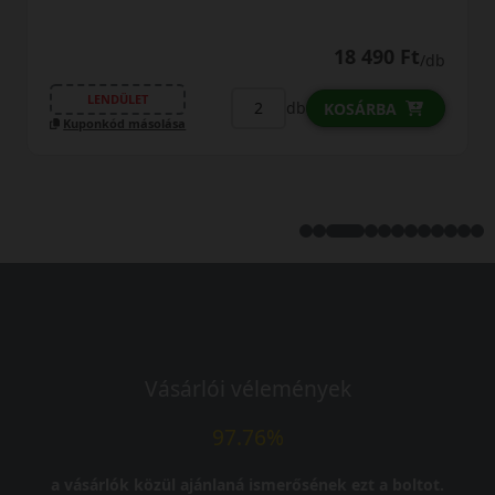
0% THM
100% online
7 perc
FIZETHETEK RÉSZLETEKBEN?
20 690 Ft
/db
LENDÜLET
db
KOSÁRBA
Kuponkód másolása
Vásárlói vélemények
97.76%
a vásárlók közül ajánlaná ismerősének ezt a boltot.