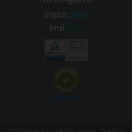
© 2026 Abroncs Kereskedőház Kft. | gumi.hu - Rendeléstől