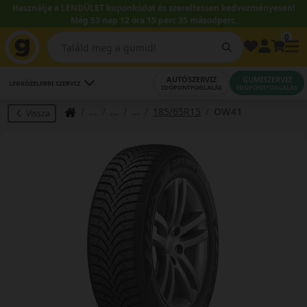
Használja a LENDÜLET kuponkódot és szereltessen kedvezményesen!
Még 53 nap 12 óra 15 perc 34 másodperc.
0
AUTÓSZERVIZ
GUMISZERVIZ
LEGKÖZELEBBI SZERVIZ
IDŐPONTFOGLALÁS
IDŐPONTFOGLALÁS
185/65R15
OW41
Vissza