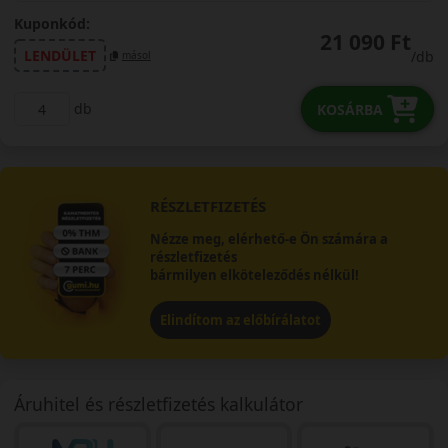
Kuponkód:
21 090 Ft
LENDÜLET
/db
másol
db
KOSÁRBA
RÉSZLETFIZETÉS
Nézze meg, elérhető-e Ön számára a
részletfizetés
bármilyen elköteleződés nélkül!
Elindítom az előbírálatot
Áruhitel és részletfizetés kalkulátor