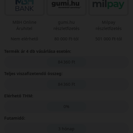
MBH Online
gumi.hu
Milpay
Áruhitel
részletfizetés
részletfizetés
Nem elérhető
80 000 Ft-tól
501 000 Ft-tól
Termék ár 4 db vásárlása esetén:
84 360 Ft
Teljes viszafizetendő összeg:
84 360 Ft
Elérhető THM:
0%
Futamidő:
3 hónap