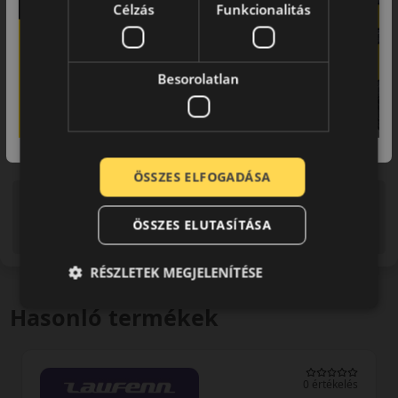
Célzás
Funkcionalitás
Besorolatlan
ÖSSZES ELFOGADÁSA
Figyelem a feltüntetett címke adatok tájékoztató
jellegűek. Előfordulhat, hogy még a korábbi EU-s címkével
ÖSSZES ELUTASÍTÁSA
ellátott abroncs kerül kiszállításra.
RÉSZLETEK MEGJELENÍTÉSE
Hasonló termékek
0 értékelés