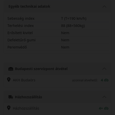
Egyéb technikai adatok
Sebesség index
T (T=190 km/h)
Terhelési index
88 (88=560kg)
Erősített kivitel
Nem
Defekttűrő gumi
Nem
Peremvédő
Nem
18565R15TOW41
Budapesti szervizpont átvétel
AKH Budaörs
4 db
azonnal átvehető:
Házhozszállítás
Házhozszállítás
4+ db