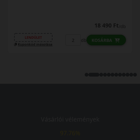
18 490 Ft
/db
LENDÜLET
db
KOSÁRBA
Kuponkód másolása
Vásárlói vélemények
97.76%