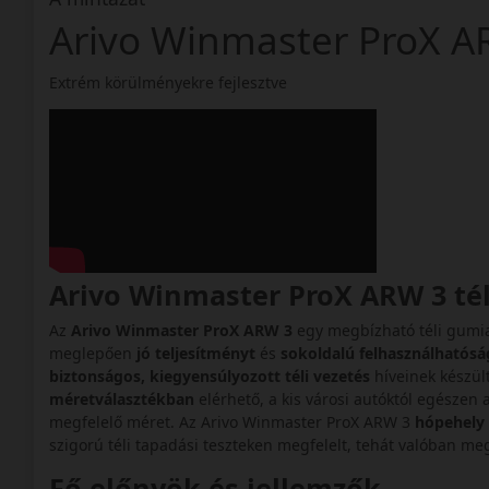
Arivo Winmaster ProX
Extrém körülményekre fejlesztve
Arivo Winmaster ProX ARW 3 té
Az
Arivo Winmaster ProX ARW 3
egy megbízható téli gumi
meglepően
jó teljesítményt
és
sokoldalú felhasználhatósá
biztonságos, kiegyensúlyozott téli vezetés
híveinek készül
méretválasztékban
elérhető, a kis városi autóktól egészen
megfelelő méret. Az Arivo Winmaster ProX ARW 3
hópehely 
szigorú téli tapadási teszteken megfelelt, tehát valóban me
Fő előnyök és jellemzők