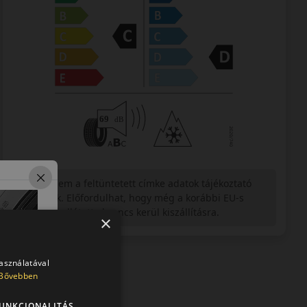
Figyelem a feltüntetett címke adatok tájékoztató
jellegűek. Előfordulhat, hogy még a korábbi EU-s
címkével ellátott abroncs kerül kiszállításra.
×
használatával
Bővebben
UNKCIONALITÁS