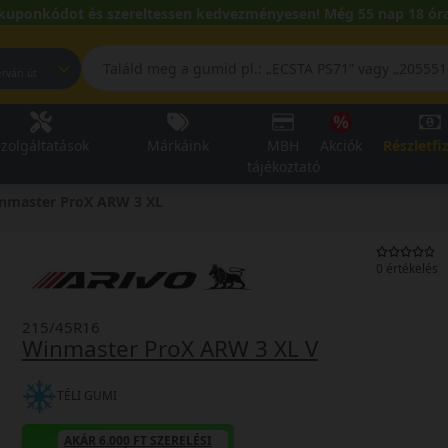
kuponkódot és szereltessen kedvezményesen! Még 55 nap 18 óra
pest, Fehérvári út
zolgáltatások
Márkáink
MBH
Akciók
Részletfi
tájékoztató
nmaster ProX ARW 3 XL
0 értékelés
215/45R16
Winmaster ProX ARW 3 XL V
TÉLI GUMI
AKÁR 6.000 FT SZERELÉSI