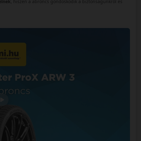
élnek
, hiszen a abroncs gondoskodik a biztonságunkról és