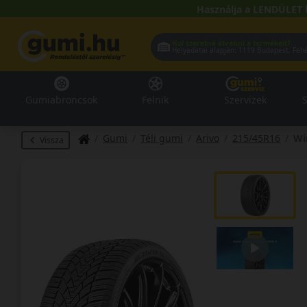
Használja a LENDÜLET 
Hol szeretné átvenni a termékeit?
Helyadatai alapján:
1119 Buda
Gumiabroncsok
Felnik
Szervizek
S
Gumi
Téli gumi
Arivo
215/45R16
Wi
Vissza