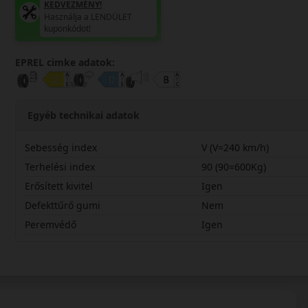
KEDVEZMÉNY!
Használja a LENDÜLET
kuponkódot!
EPREL cimke adatok:
Egyéb technikai adatok
Sebesség index
V (V=240 km/h)
Terhelési index
90 (90=600Kg)
Erősített kivitel
Igen
Defekttűrő gumi
Nem
Peremvédő
Igen
21545R16VARW3X