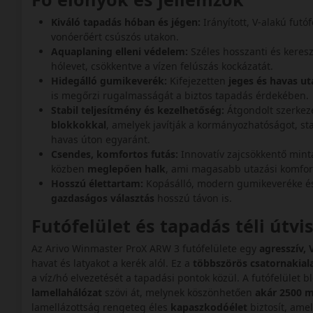
Kiváló tapadás hóban és jégen:
Irányított, V-alakú futó
vonóerőért csúszós utakon.
Aquaplaning elleni védelem:
Széles hosszanti és kereszt
hólevet, csökkentve a vízen felúszás kockázatát.
Hidegálló gumikeverék:
Kifejezetten
jeges és havas uta
is megőrzi rugalmasságát a biztos tapadás érdekében.
Stabil teljesítmény és kezelhetőség:
Átgondolt szerkeze
blokkokkal
, amelyek javítják a kormányozhatóságot, st
havas úton egyaránt.
Csendes, komfortos futás:
Innovatív zajcsökkentő mintá
közben
meglepően halk
, ami magasabb utazási komfo
Hosszú élettartam:
Kopásálló, modern gumikeveréke és
gazdaságos választás
hosszú távon is.
Futófelület és tapadás téli útv
Az Arivo Winmaster ProX ARW 3 futófelülete egy
agresszív, 
havat és latyakot a kerék alól. Ez a
többszörös csatornakial
a víz/hó elvezetését a tapadási pontok közül. A futófelület b
lamellahálózat
szövi át, melynek köszönhetően
akár 2500 m
lamellázottság rengeteg éles
kapaszkodóélet
biztosít, ame