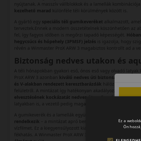
nyújtanak. A masszív vállblokkok és a lamellák kombinációja
kezelhető marad
különféle téli körülmények között is.
A gyártó egy
speciális téli gumikeveréket
alkalmazott, amel
terveztek.Ennek a modern összetételnek köszönhetően az 
fel, így fagyos időben is megőrzi tapadó képességét.
Hóban 
hegycsúcs és hópehely (3PMSF) jelzés
is igazolja, hogy szi
révén a Winmaster ProX ARW 3 magabiztos kontrollt ad a vez
Biztonság nedves utakon és a
A téli hónapokban gyakori eső, ónos eső vagy olvadó latyak
ProX ARW 3 azonban
kiváló nedves úti biztonságot nyújt
kö
és V-alakban rendezett keresztbarázdák
hálózata gondoskod
felületről. A mintázat így hatékonyan akadályozza meg a
víz
elvesztésének kockázatát nedves úton
. Ennek eredménye
latyakban is, a vezető pedig magabiztosabban fékezhet és 
A gumikeverék és a lamellák együttese nedves aszfalton is s
Ez a webolda
rendelkezik
– a mintázat apró bemetszései „megharapják” a 
Ön hozzáj
vízfilmet. Ez a kiegyensúlyozott kialakítás biztosítja, hogy
sz
fékhatás. A Winmaster ProX ARW 3 tehát nem csak hóban, de
ELENGEDHE