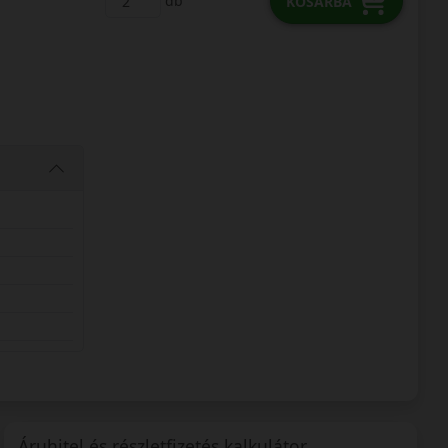
db
KOSÁRBA
Áruhitel és részletfizetés kalkulátor