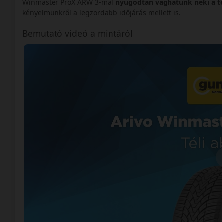
Winmaster ProX ARW 3-mal
nyugodtan vághatunk neki a t
kényelmünkről a legzordabb időjárás mellett is.
Bemutató videó a mintáról