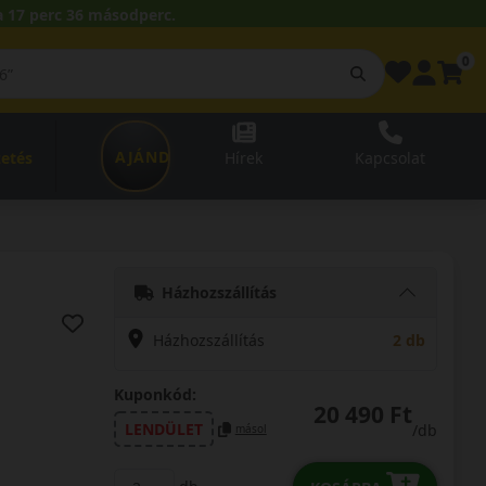
 17 perc 35 másodperc.
0
AJÁNDÉKUTALVÁNY
zetés
Hírek
Kapcsolat
Házhozszállítás
Házhozszállítás
2 db
Kuponkód:
20 490 Ft
LENDÜLET
/db
másol