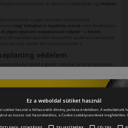
 kiegyensúlyozottá teszi az abroncs viselkedését, így
stabilan
yet kifejezetten a jeges és havas útviszonyokra
abroncs
nagy hidegben is rugalmas marad
, nem keményedik
és jégen egyaránt magabiztosan teljesít
– a
három
gorú téli tapadási teszteken bizonyított az abroncs.Mindezek
etőnek még extrém téli viszonyok között is.
quaplaning védelem
 komoly kihívást jelent a gumik számára. Az Arivo Winmaster
szönhetően a futófelület okos tervezésének.
Széles hosszanti
ik arról, hogy a víz és latyak gyorsan kiszoruljon a tapadási
en felúszást (aquaplaning)
, jelentősen csökkentve a
tapadás
képp az autó
stabilabban irányítható
marad esőben,
manőverezhet csúszós aszfalton.
Ez a weboldal sütiket használ
egíti a tapadást. Az abroncs
jó nedves útfogással
l sütiket használ a felhasználói élmény javítása érdekében. A weboldalunk 
vizes útfelületet, míg a nagyobb csatornák elvezetik a
árul az összes süti használatához, a Cookie szabályzatunknak megfelelően.
áraz és vizes úton egyaránt
megfelelő legyen a stabilitás és a
 az átmeneti, esős őszi-téli napokon is
biztonságos vezetési
TETLENÜL SZÜKSÉGES
TELJESÍTMÉNY
CÉLZÁS
F