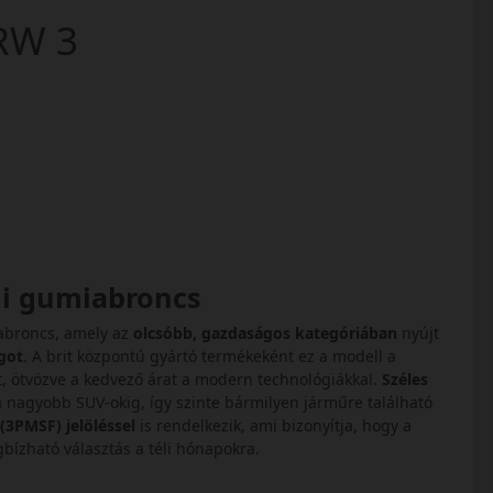
 ARW 3
li gumiabroncs
abroncs, amely az
olcsóbb, gazdaságos kategóriában
nyújt
got
. A brit központú gyártó termékeként ez a modell a
t, ötvözve a kedvező árat a modern technológiákkal.
Széles
 a nagyobb SUV-okig, így szinte bármilyen járműre található
(3PMSF) jelöléssel
is rendelkezik, ami bizonyítja, hogy a
gbízható választás a téli hónapokra.