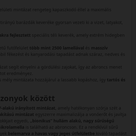
felületi mintázat rengeteg kapaszkodó éllel a maximális
irányú barázdák keveréke gyorsan vezeti ki a vizet, latyakot,
kra fejlesztett
speciális téli keverék, amely extrém hidegben
tű futófelület
több mint 2500 lamellával
és
masszív
abil fékezést és kanyarodási tapadást adnak száraz, nedves és
zat segít elnyelni a gördülési zajokat, így az abroncs menet
rtot eredményez.
 mély mintázata hozzájárul a lassabb kopáshoz, így
tartós és
iszonyok között
V-alakú irányított mintázat
, amely hatékonyan szórja szét a
akítású mintázat
egyszerre maximalizálja a vonóerőt és javítja
lokkjait egyedi,
„bionikus” hullám alakú, nagy sűrűségű
ikrolamella
is található az abroncson. Ez a rendkívül sűrű
lyek
belemarva a havas vagy jeges útfelületbe
kiváló tapadást