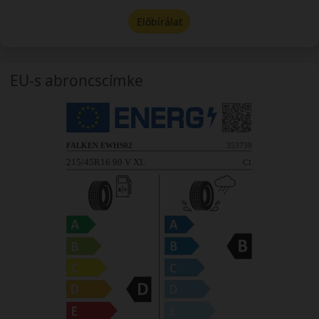
Előbírálat
EU-s abroncscímke