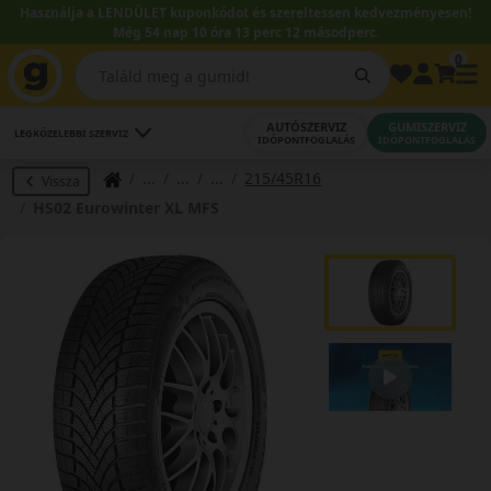
Használja a LENDÜLET kuponkódot és szereltessen kedvezményesen!
Még 54 nap 10 óra 13 perc 11 másodperc.
0
AUTÓSZERVIZ
GUMISZERVIZ
LEGKÖZELEBBI SZERVIZ
IDŐPONTFOGLALÁS
IDŐPONTFOGLALÁS
215/45R16
Vissza
HS02 Eurowinter XL MFS