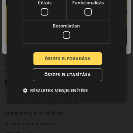
Célzás
Funkcionalitás
téli előírásoknak.
Komfort és zajszint
Az optimalizált blokkelrendezés halk futást eredményez, a
Besorolatlan
rezgések mérséklése pedig kényelmesebb vezetést biztosít
hosszabb távon is.
Felhasználási ajánlás
A Falken HS02 Eurowinter ideális választás azoknak a
ÖSSZES ELFOGADÁSA
mindennapi autósoknak, akik biztonságos és megbízható téli
abroncsot keresnek városi és autópályás közlekedéshez.
ÖSSZES ELUTASÍTÁSA
Fő előnyök röviden:
RÉSZLETEK MEGJELENÍTÉSE
• Irányított V-alakú futófelület
• Megbízható havas és jeges tapadás
• Aquaplaning elleni védelem
• Csendes, komfortos futás