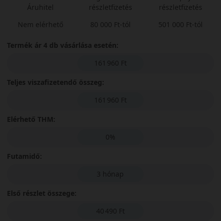
Áruhitel
részletfizetés
részletfizetés
Nem elérhető
80 000 Ft-tól
501 000 Ft-tól
Termék ár 4 db vásárlása esetén:
161 960 Ft
Teljes viszafizetendő összeg:
161 960 Ft
Elérhető THM:
0%
Futamidő:
3 hónap
Első részlet összege:
40 490 Ft