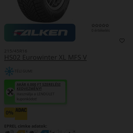
0 értékelés
215/45R16
HS02 Eurowinter XL MFS V
TÉLI GUMI
AKÁR 6.000 FT SZERELÉSI
KEDVEZMÉNY!
Használja a LENDÜLET
kuponkódot!
0%
EPREL cimke adatok: