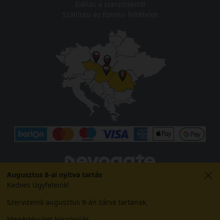
Elállás a szerződéstől
Szállítási és fizetési feltételek
Augusztus 8-ai nyitva tartás
Kedves Ügyfeleink!
Szervizeink augusztus 8-án zárva tartanak.
Megértésüket köszönjük!