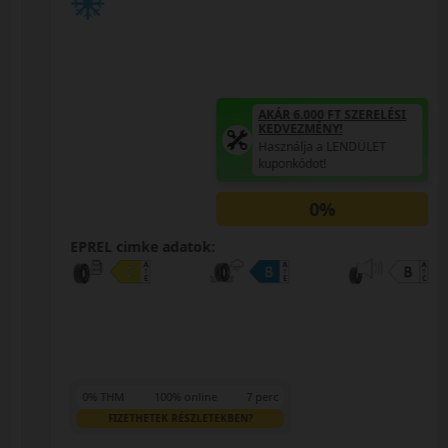
AKÁR 6.000 FT SZERELÉSI
KEDVEZMÉNY!
Használja a LENDÜLET
kuponkódot!
0%
EPREL cimke adatok:
0% THM
100% online
7 perc
FIZETHETEK RÉSZLETEKBEN?