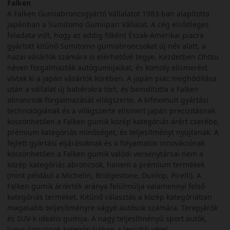
Falken
A Falken Gumiabroncsgyártó Vállalatot 1983-ban alapította
Japánban a Sumitomo Gumiipari Vállalat. A cég elsődleges
feladata volt, hogy az addig főként Észak-Amerikai piacra
gyártott kitűnő Sumitomo gumiabroncsokat új név alatt, a
hazai vásárlók számára is elérhetővé tegye. Kezdetben Ohtsu
néven forgalmazták autógumiijaikat, és komoly elismerést
vívtak ki a japán vásárlók körében. A japán piac meghódítása
után a vállalat új babérokra tört, és beindította a Falken
abroncsok forgalmazását világszerte. A kifinomult gyártási
technológiának és a világszerte elismert japán precizitásnak
köszönhetően a Falken gumik közép kategóriás árért cserébe,
prémium kategóriás minőséget, és teljesítményt nyújtanak. A
fejlett gyártási eljárásoknak és a folyamatos innovációnak
köszönhetően a Falken gumik valódi versenytársai nem a
közép kategóriás abroncsok, hanem a prémium termékek
(mint például a Michelin, Bridgestone, Dunlop, Pirelli). A
Falken gumik ár/érték aránya felülmúlja valamennyi felső
kategóriás terméket. Kitűnő választás a közép kategóriában
magasabb teljesítményre vágyó autósok számára. Terepjárók
és SUV-k ideális gumija. A nagy teljesítményű sport autók,
luxus limuzinok kategóriájában a legjobb vétel.