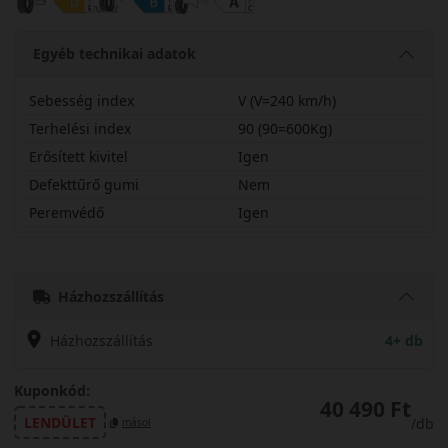
Egyéb technikai adatok
Sebesség index
V (V=240 km/h)
Terhelési index
90 (90=600Kg)
Erősített kivitel
Igen
Defekttűrő gumi
Nem
Peremvédő
Igen
21545R16VHS02X
Házhozszállítás
Házhozszállítás
4+ db
Kuponkód:
40 490 Ft
LENDÜLET
/db
másol