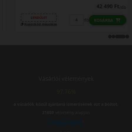
42 490 Ft
/db
LENDÜLET
db
KOSÁRBA
Kuponkód másolása
Vásárlói vélemények
97.76%
a vásárlók közül ajánlaná ismerősének ezt a boltot.
21659
vélemény alapján