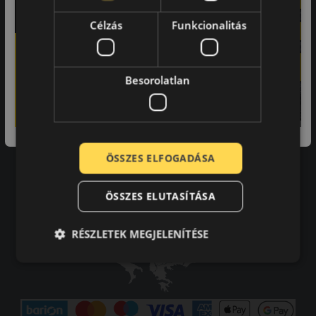
Adatvédelmi tájékoztató
Célzás
Funkcionalitás
Vásárlási feltételek
Karrier
Tudástár
GYIK
Besorolatlan
Kapcsolat
Impresszum
Elállás a szerződéstől
Szállítási és fizetési feltételek
ÖSSZES ELFOGADÁSA
ÖSSZES ELUTASÍTÁSA
RÉSZLETEK MEGJELENÍTÉSE