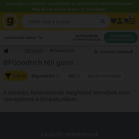
Használja a LENDÜLET kuponkódot és szereltessen kedvezményesen!
Még 54 nap 08 óra 20 perc 31 másodperc.
0
AUTÓSZERVIZ
GUMISZERVIZ
LEGKÖZELEBBI SZERVIZ
IDŐPONTFOGLALÁS
IDŐPONTFOGLALÁS
Téli gumi
BFGoodrich
BFGoodrich téli gumi
Szűrők
Bfgoodrich
Téli
Akciós termékek
A keresési feltételeknek megfelelő termékek nem
szerepelnek a kínálatunkban.
Vásárlói vélemények