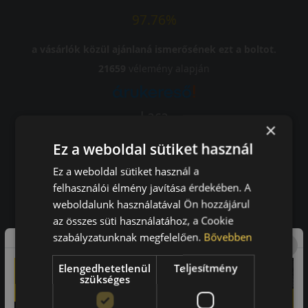
97.76%
a vásárlók közül ajánlaná ismerősének ezt a boltot.
21659
vélemény alapján
Laca
×
-
Ez a weboldal sütiket használ
Ez a weboldal sütiket használ a
felhasználói élmény javítása érdekében. A
weboldalunk használatával Ön hozzájárul
A bolt vásárlója
az összes süti használatához, a Cookie
Minden tökéletesen működik.
szabályzatunknak megfelelően.
Bővebben
Elengedhetetlenül
Teljesítmény
szükséges
Impresszum