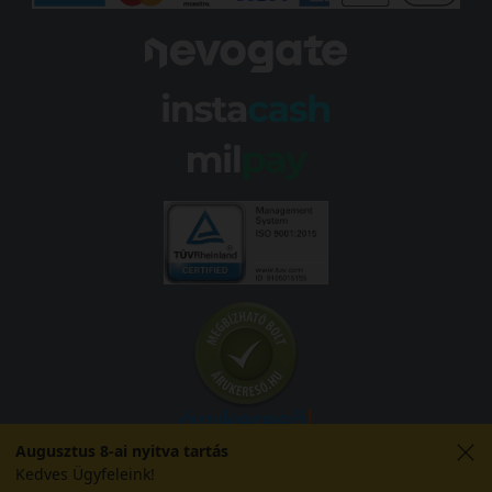
Augusztus 8-ai nyitva tartás
Kedves Ügyfeleink!