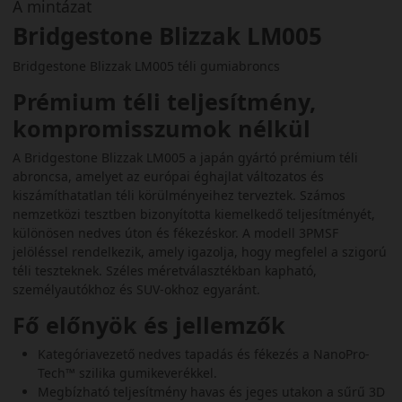
A mintázat
Bridgestone Blizzak LM005
Bridgestone Blizzak LM005 téli gumiabroncs
Prémium téli teljesítmény,
kompromisszumok nélkül
A Bridgestone Blizzak LM005 a japán gyártó prémium téli
abroncsa, amelyet az európai éghajlat változatos és
kiszámíthatatlan téli körülményeihez terveztek. Számos
nemzetközi tesztben bizonyította kiemelkedő teljesítményét,
különösen nedves úton és fékezéskor. A modell 3PMSF
jelöléssel rendelkezik, amely igazolja, hogy megfelel a szigorú
téli teszteknek. Széles méretválasztékban kapható,
személyautókhoz és SUV-okhoz egyaránt.
Fő előnyök és jellemzők
Kategóriavezető nedves tapadás és fékezés a NanoPro-
Tech™ szilika gumikeverékkel.
Megbízható teljesítmény havas és jeges utakon a sűrű 3D