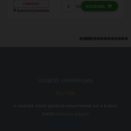
LENDÜLET
db
KOSÁRBA
Kuponkód másolása
Vásárlói vélemények
97.76%
a vásárlók közül ajánlaná ismerősének ezt a boltot.
21659
vélemény alapján