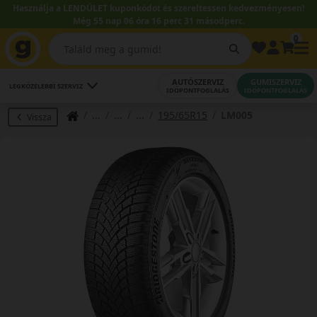
Használja a LENDÜLET kuponkódot és szereltessen kedvezményesen!
Még 55 nap 06 óra 16 perc 31 másodperc.
0
AUTÓSZERVIZ
GUMISZERVIZ
LEGKÖZELEBBI SZERVIZ
IDŐPONTFOGLALÁS
IDŐPONTFOGLALÁS
195/65R15
LM005
Vissza