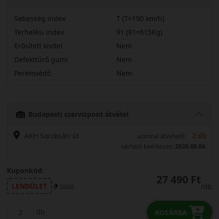
Sebesség index
T (T=190 km/h)
Terhelési index
91 (91=615Kg)
Erősített kivitel
Nem
Defekttűrő gumi
Nem
Peremvédő
Nem
19565R15TLM5
Budapesti szervizpont átvétel
AKH Soroksári út
2 db
azonnal átvehető:
várható beérkezés:
2026.08.06.
Kuponkód:
27 490 Ft
LENDÜLET
/db
másol
db
KOSÁRBA