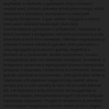
alapították. A márkanév a gyáralapító Shojiro Ishibashi
nevéből ered, ishibashi jelentése kő-híd (stone bridge), ebből
keletkezett a nemzetközi viszonylatban is sokkal jobb
hangzású Bridgestone. A gyár valóban végigjárta a háború
utáni japán vállalatok kanosszáját, rövid ideig
motorkerékpárok gyártásával is próbálkozott. Folyamatos és
kitartó munkával a Bridgestone márkanév presztízse és a cég
árbevétele is évről évre növekedett. 1988-ban megvásárolta az
Amerikai Firestone márkát és gyárakat. Jelen pillanatban a
világ legnagyobb gumiabroncs gyártója megelőzve a
Michelint és a Continentalt. Minden kontinensen, minden
árkategóriában jelen van valamelyik márkájával, termékével. A
Bridgestone abroncsok a legmagasabb prémium kategóriába
tartoznak. A folyamatos innovációnak és a kifinomult, korszerű
gyártási eljárásoknak köszönhetően. 2008 áprilisában adták át
Tatabányán a Bridgestone magyarországi üzemét, ahol az
európai piacra szánt személy és teher abroncsokat állítanak
elő. A Bridgestone a világ első számú abroncsgyártója az
árbevétel alapján, leányvállalataival együtt 126 ezer dolgozót
foglalkoztat világszerte, 179 gyárral rendelkezik és termékeit
150 országban forgalmazza. Minden ötödik jármű a világon