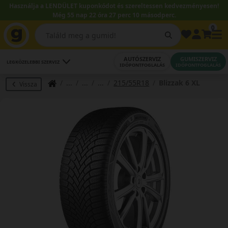
Használja a LENDÜLET kuponkódot és szereltessen kedvezményesen!
Még 55 nap 22 óra 27 perc 10 másodperc.
0
AUTÓSZERVIZ
GUMISZERVIZ
LEGKÖZELEBBI SZERVIZ
IDŐPONTFOGLALÁS
IDŐPONTFOGLALÁS
215/55R18
Blizzak 6 XL
Vissza