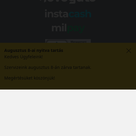
Augusztus 8-ai nyitva tartás
Kedves Ügyfeleink!
Szervizeink augusztus 8-án zárva tartanak.
Megértésüket köszönjük!
© 2026 Abroncs Kereskedőház Kft. | gumi.hu - Rendeléstől