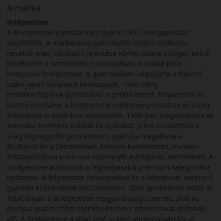
A márka
Bridgestone
A Bridgestone gumiabroncs gyárat 1931-ben Japánban
alapították. A márkanév a gyáralapító Shojiro Ishibashi
nevéből ered, ishibashi jelentése kő-híd (stone bridge), ebből
keletkezett a nemzetközi viszonylatban is sokkal jobb
hangzású Bridgestone. A gyár valóban végigjárta a háború
utáni japán vállalatok kanosszáját, rövid ideig
motorkerékpárok gyártásával is próbálkozott. Folyamatos és
kitartó munkával a Bridgestone márkanév presztízse és a cég
árbevétele is évről évre növekedett. 1988-ban megvásárolta az
Amerikai Firestone márkát és gyárakat. Jelen pillanatban a
világ legnagyobb gumiabroncs gyártója megelőzve a
Michelint és a Continentalt. Minden kontinensen, minden
árkategóriában jelen van valamelyik márkájával, termékével. A
Bridgestone abroncsok a legmagasabb prémium kategóriába
tartoznak. A folyamatos innovációnak és a kifinomult, korszerű
gyártási eljárásoknak köszönhetően. 2008 áprilisában adták át
Tatabányán a Bridgestone magyarországi üzemét, ahol az
európai piacra szánt személy és teher abroncsokat állítanak
elő. A Bridgestone a világ első számú abroncsgyártója az