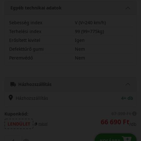
Egyéb technikai adatok
Sebesség index
V (V=240 km/h)
Terhelési index
99 (99=775kg)
Erősített kivitel
Igen
Defekttűrő gumi
Nem
Peremvédő
Nem
21555R18VBLZ6X
Házhozszállítás
Házhozszállítás
4+ db
67 390 Ft
Kuponkód:
66 690 Ft
LENDÜLET
/db
másol
db
KOSÁRBA