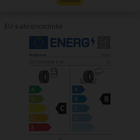
Előbírálat
EU-s abroncscímke