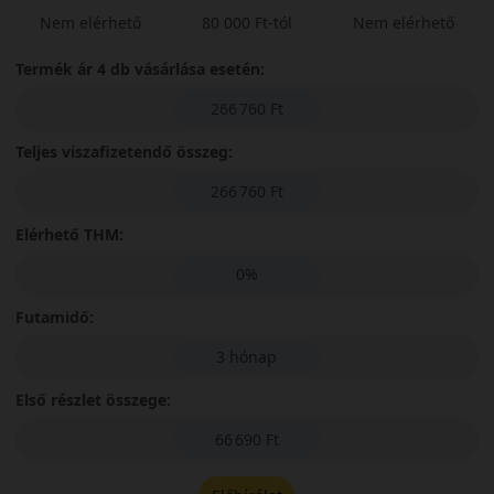
Nem elérhető
80 000 Ft-tól
Nem elérhető
Termék ár 4 db vásárlása esetén:
266 760 Ft
Teljes viszafizetendő összeg:
266 760 Ft
Elérhető THM:
0%
Futamidő:
3 hónap
Első részlet összege:
66 690 Ft