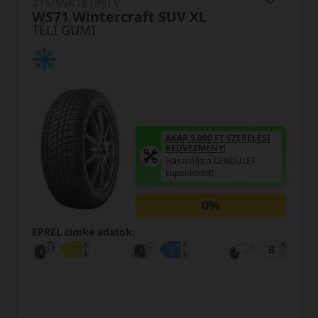
215/55R18 (99) V
Winguard Sport3 XL
TÉLI GUMI
AKÁR 5.000 FT SZERELÉSI
KEDVEZMÉNY!
Használja a LENDÜLET
kuponkódot!
0%
EPREL cimke adatok: