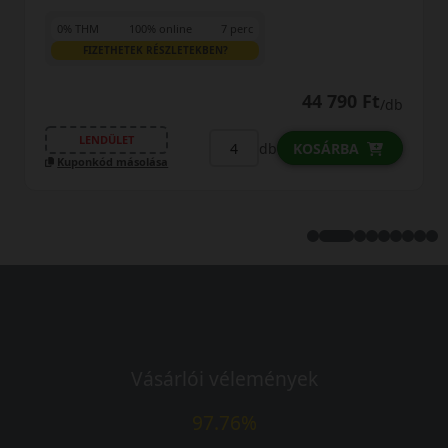
0% THM
100% online
7 perc
FIZETHETEK RÉSZLETEKBEN?
47 890 Ft
/db
LENDÜLET
db
KOSÁRBA
Kuponkód másolása
Vásárlói vélemények
97.76%