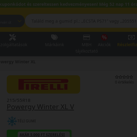
kuponkódot és szereltessen kedvezményesen! Még 52 nap 11 óra
pest, Fehérvári út
zolgáltatások
Márkáink
MBH
Akciók
Részletfi
tájékoztató
wergy Winter XL
0 értékelés
215/55R18
Powergy Winter XL V
TÉLI GUMI
AKÁR 5.000 FT SZERELÉSI