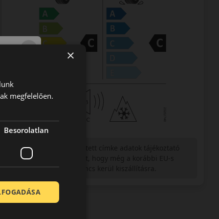
×
lunk
nak megfelelően.
Besorolatlan
Figyelem a feltüntetett címke adatok tájékoztató
jellegűek. Előfordulhat, hogy még a korábbi EU-s
címkével ellátott abroncs kerül kiszállításra.
ELFOGADÁSA