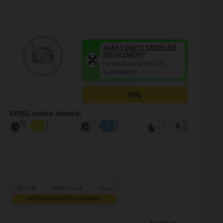
ERELÉSI
ÜLET
AKÁR 5.000 FT SZERE
KEDVEZMÉNY!
Használja a LENDÜLE
kuponkódot!
0%
EPREL cimke adatok:
0% THM
100% online
7 perc
FIZETHETEK RÉSZLETEKBEN?