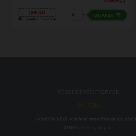
55 590 Ft
/db
LENDÜLET
db
KOSÁRBA
KO
Kuponkód másolása
Vásárlói vélemények
97.76%
a vásárlók közül ajánlaná ismerősének ezt a bolt
21659
vélemény alapján