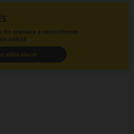
ÉS
 Ön számára a részletfizetés
és nélkül!
z előbírálatot