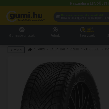
Használja a LENDÜLET 
Hol szeretné átvenni a termékeit?
Helyadatai alapján:
1119 Buda
Gumiabroncsok
Felnik
Szervizek
S
Gumi
Téli gumi
Pirelli
215/55R18
Po
Vissza