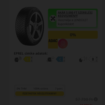
 FT SZERELÉSI
AKÁR 5.000 FT
NY!
KEDVEZMÉNY!
a LENDÜLET
Használja a L
!
kuponkódot!
%
0%
EPREL cimke adatok:
0% THM
100% online
7 perc
FIZETHETEK RÉSZLETEKBEN?