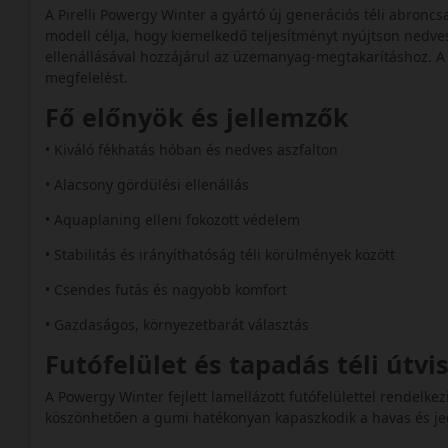
A Pirelli Powergy Winter a gyártó új generációs téli abronc
modell célja, hogy kiemelkedő teljesítményt nyújtson nedve
ellenállásával hozzájárul az üzemanyag-megtakarításhoz. A 
megfelelést.
Fő előnyök és jellemzők
• Kiváló fékhatás hóban és nedves aszfalton
• Alacsony gördülési ellenállás
• Aquaplaning elleni fokozott védelem
• Stabilitás és irányíthatóság téli körülmények között
• Csendes futás és nagyobb komfort
• Gazdaságos, környezetbarát választás
Futófelület és tapadás téli útv
A Powergy Winter fejlett lamellázott futófelülettel rendelkez
köszönhetően a gumi hatékonyan kapaszkodik a havas és jege