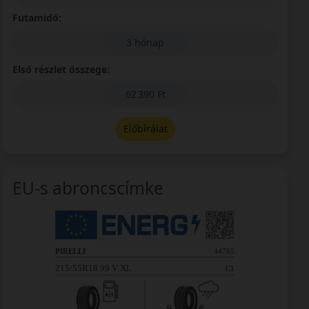
Futamidő:
3 hónap
Első részlet összege:
62 390 Ft
Előbírálat
EU-s abroncscímke