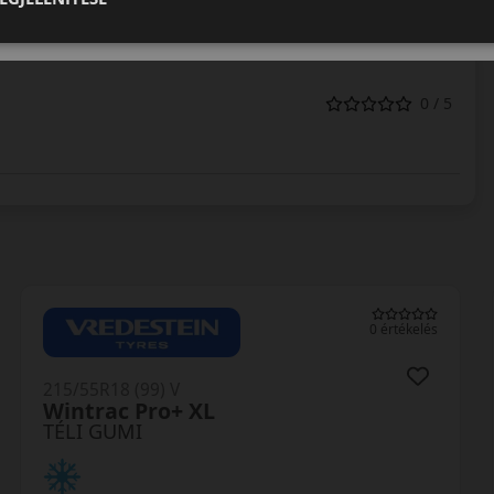
0 / 5
0 értékelés
215/55R18 (99) V
SP Winter Sport 5 SUV XL
TÉLI GUMI