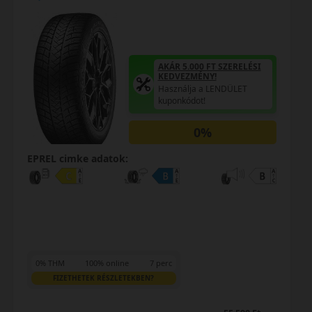
AKÁR 5.000 FT SZ
KEDVEZMÉNY!
Használja a LEND
 SZERELÉSI
kuponkódot!
ENDÜLET
0%
EPREL cimke adatok:
0% THM
100% online
7 perc
FIZETHETEK RÉSZLETEKBEN?