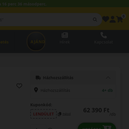
 16 perc 35 másodperc.
0
AJÁNDÉKUTALVÁNY
zetés
Hírek
Kapcsolat
Házhozszállítás
Házhozszállítás
4+ db
Kuponkód:
62 390 Ft
LENDÜLET
/db
másol