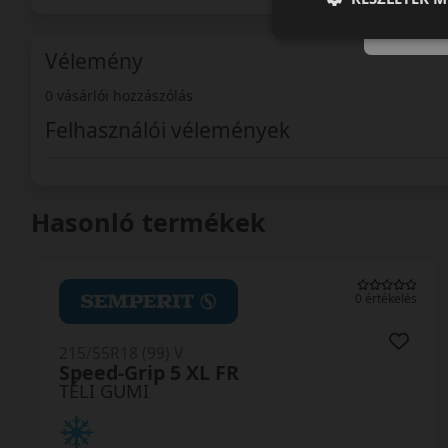
Vélemény
0 vásárlói hozzászólás
Felhasználói vélemények
Hasonló termékek
0 értékelés
215/55R18 (99) V
Powergy 2 Winter XL
TÉLI GUMI