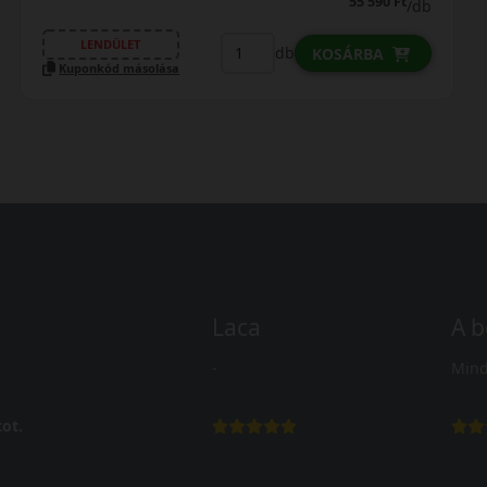
62 390 Ft
6
/db
LENDÜLET
db
SÁRBA
KOSÁ
Kuponkód másolása
Laca
A b
-
Mind
ot.