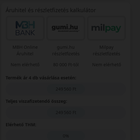
Áruhitel és részletfizetés kalkulátor
MBH Online
gumi.hu
Milpay
Áruhitel
részletfizetés
részletfizetés
Nem elérhető
80 000 Ft-tól
Nem elérhető
Termék ár 4 db vásárlása esetén:
249 560 Ft
Teljes viszafizetendő összeg:
249 560 Ft
Elérhető THM:
0%