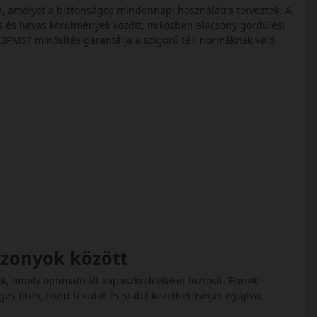
sa, amelyet a biztonságos mindennapi használatra terveztek. A
s és havas körülmények között, miközben alacsony gördülési
3PMSF minősítés garantálja a szigorú téli normáknak való
iszonyok között
ik, amely optimalizált kapaszkodóéleket biztosít. Ennek
s úton, rövid fékutat és stabil kezelhetőséget nyújtva.