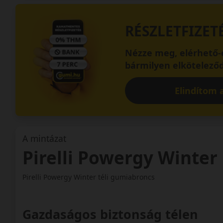
RÉSZLETFIZET
Nézze meg, elérhető-e
bármilyen elköteleződ
Elindítom a
A mintázat
Pirelli Powergy Winter
Pirelli Powergy Winter téli gumiabroncs
Gazdaságos biztonság télen