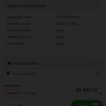
Egyéb technikai adatok
Sebesség index
V (V=240 km/h)
Terhelési index
98 (98=750kg)
Erősített kivitel
Igen
Defekttűrő gumi
Igen
Peremvédő
Igen
22550R17V830PX
Házhozszállítás
Házhozszállítás
2 db
Kuponkód:
69 490 Ft
LENDÜLET
/db
másol
db
KOSÁRBA