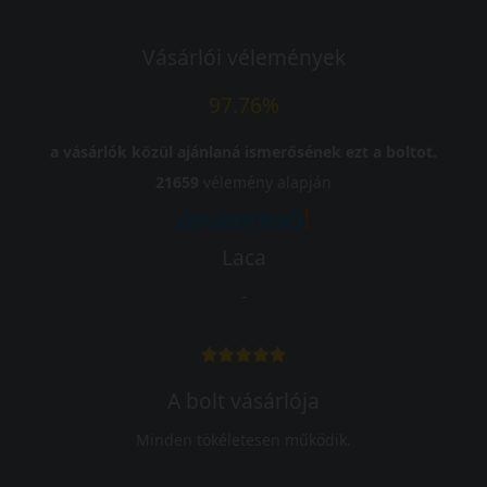
Vásárlói vélemények
97.76%
a vásárlók közül ajánlaná ismerősének ezt a boltot.
21659
vélemény alapján
Laca
-
A bolt vásárlója
Minden tökéletesen működik.