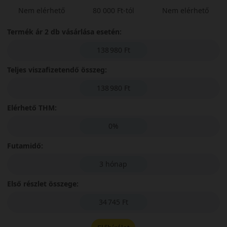
Nem elérhető
80 000 Ft-tól
Nem elérhető
Termék ár 2 db vásárlása esetén:
138 980 Ft
Teljes viszafizetendő összeg:
138 980 Ft
Elérhető THM:
0%
Futamidő:
3 hónap
Első részlet összege:
34 745 Ft