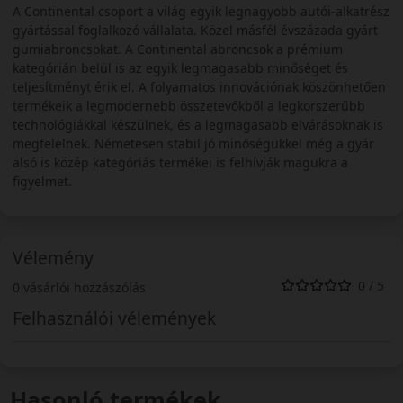
A Continental csoport a világ egyik legnagyobb autói-alkatrész
gyártással foglalkozó vállalata. Közel másfél évszázada gyárt
gumiabroncsokat. A Continental abroncsok a prémium
kategórián belül is az egyik legmagasabb minőséget és
teljesítményt érik el. A folyamatos innovációnak köszönhetően
termékeik a legmodernebb összetevőkből a legkorszerűbb
technológiákkal készülnek, és a legmagasabb elvárásoknak is
megfelelnek. Németesen stabil jó minőségükkel még a gyár
alsó is közép kategóriás termékei is felhívják magukra a
figyelmet.
Vélemény
0 / 5
0 vásárlói hozzászólás
Felhasználói vélemények
Hasonló termékek