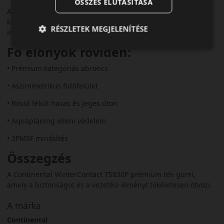
ÖSSZES ELUTASÍTÁSA
A TS830P ideális választás azoknak, akik prémium autóval
közlekednek, és télen is fontos számukra a sportos, precíz
RÉSZLETEK MEGJELENÍTÉSE
irányíthatóság.
Fő előnyök röviden:
• Prémium kategóriás abroncs
• Aszimmetrikus futófelület
• Rövid fékút havas és jeges úton
• Aquaplaning elleni védelem
• 3PMSF minősítés
Összegzés
A Continental WinterContact TS830P prémium téli gumi,
amely a biztonságot és a vezetési élményt tökéletesen ötvözi.
A márka
Continental