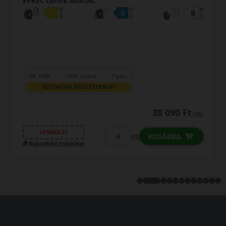
:
EPREL cimke adatok:
e
7 perc
0% THM
100% online
TEKBEN?
FIZETHETEK RÉSZLETEKB
38 090 Ft
/db
LENDÜLET
db
KOSÁRBA
Kuponkód másolása