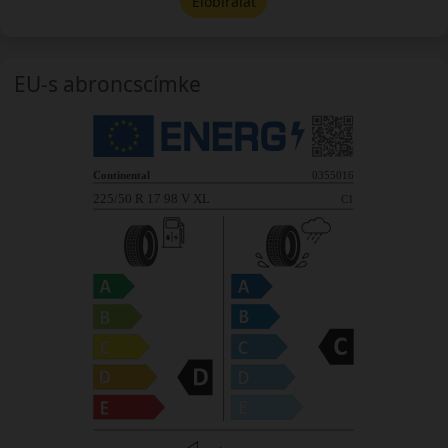
Előbírálat
EU-s abroncscímke