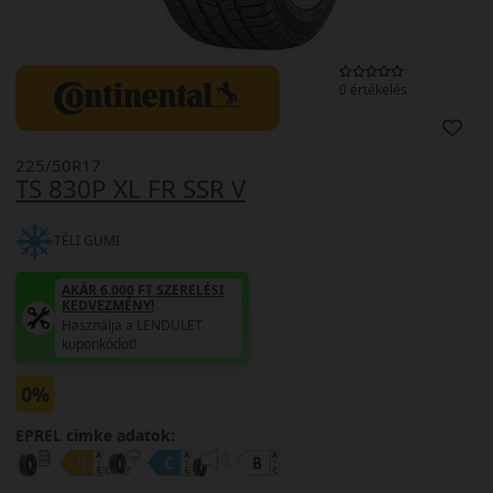
0 értékelés
225/50R17
TS 830P XL FR SSR V
TÉLI GUMI
AKÁR 6.000 FT SZERELÉSI
KEDVEZMÉNY!
Használja a LENDÜLET
kuponkódot!
0%
EPREL cimke adatok: