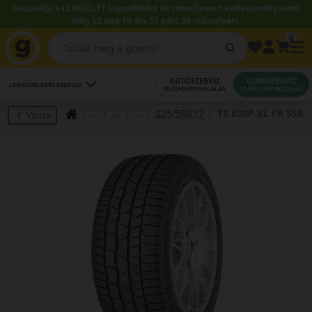
Használja a LENDÜLET kuponkódot és szereltessen kedvezményesen!
Még 52 nap 10 óra 57 perc 55 másodperc.
0
AUTÓSZERVIZ
GUMISZERVIZ
LEGKÖZELEBBI SZERVIZ
IDŐPONTFOGLALÁS
IDŐPONTFOGLALÁS
225/50R17
TS 830P XL FR SSR
Vissza