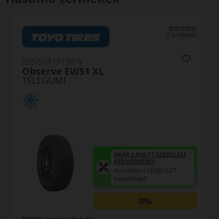
0 értékelés
225/50R17 (98) V
 XL
Polaris 6 XL FR
TÉLI GUMI
AKÁR 6.000 FT SZERELÉSI
KEDVEZMÉNY!
Használja a LENDÜLET
kuponkódot!
0%