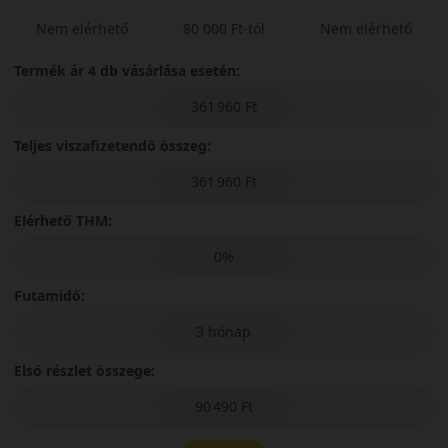
Nem elérhető
80 000 Ft-tól
Nem elérhető
Termék ár 4 db vásárlása esetén:
361 960 Ft
Teljes viszafizetendő összeg:
361 960 Ft
Elérhető THM:
0%
Futamidő:
3 hónap
Első részlet összege:
90 490 Ft