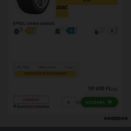
0%
EPREL cimke adatok:
0% THM
100% online
7 perc
FIZETHETEK RÉSZLETEKBEN?
75 690 Ft
74 990 Ft
/db
LENDÜLET
db
KOSÁRBA
Kuponkód másolása