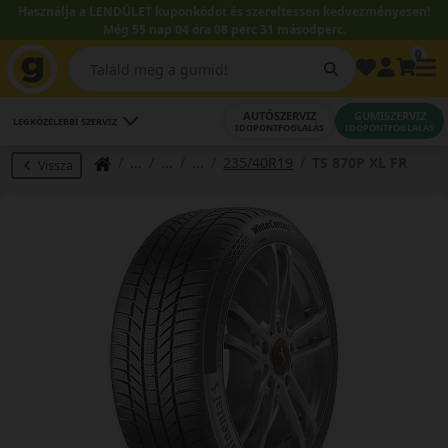
Használja a LENDÜLET kuponkódot és szereltessen kedvezményesen!
Még 55 nap 04 óra 08 perc 31 másodperc.
0
AUTÓSZERVIZ
GUMISZERVIZ
LEGKÖZELEBBI SZERVIZ
IDŐPONTFOGLALÁS
IDŐPONTFOGLALÁS
235/40R19
TS 870P XL FR
Vissza