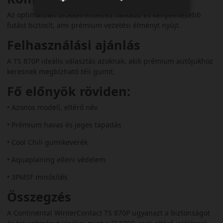
Az optimalizált blokkelrendezés halkabb és kényelmesebb
futást biztosít, ami prémium vezetési élményt nyújt.
Felhasználási ajánlás
A TS 870P ideális választás azoknak, akik prémium autójukhoz
keresnek megbízható téli gumit.
Fő előnyök röviden:
• Azonos modell, eltérő név
• Prémium havas és jeges tapadás
• Cool Chili gumikeverék
• Aquaplaning elleni védelem
• 3PMSF minősítés
Összegzés
A Continental WinterContact TS 870P ugyanazt a biztonságot