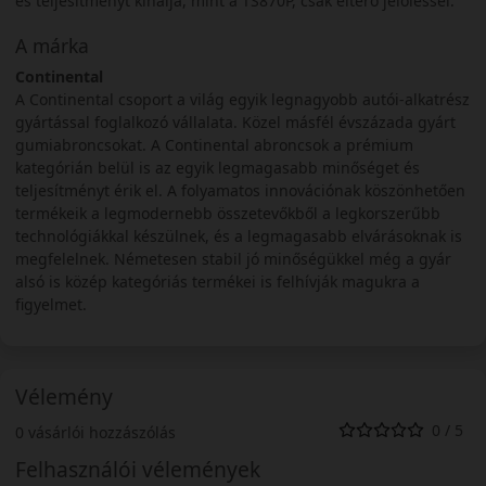
és teljesítményt kínálja, mint a TS870P, csak eltérő jelöléssel.
A márka
Continental
A Continental csoport a világ egyik legnagyobb autói-alkatrész
gyártással foglalkozó vállalata. Közel másfél évszázada gyárt
gumiabroncsokat. A Continental abroncsok a prémium
kategórián belül is az egyik legmagasabb minőséget és
teljesítményt érik el. A folyamatos innovációnak köszönhetően
termékeik a legmodernebb összetevőkből a legkorszerűbb
technológiákkal készülnek, és a legmagasabb elvárásoknak is
megfelelnek. Németesen stabil jó minőségükkel még a gyár
alsó is közép kategóriás termékei is felhívják magukra a
figyelmet.
Vélemény
0 / 5
0 vásárlói hozzászólás
Felhasználói vélemények