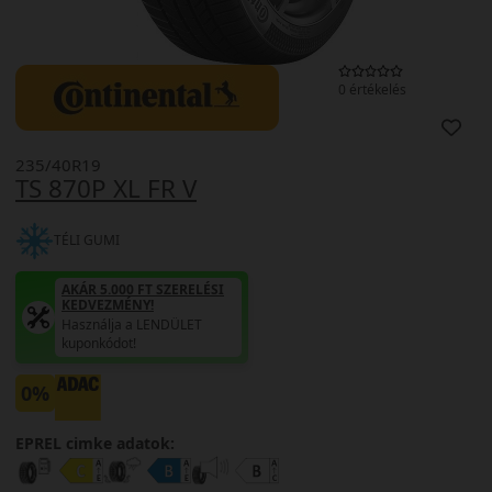
0 értékelés
235/40R19
TS 870P XL FR V
TÉLI GUMI
AKÁR 5.000 FT SZERELÉSI
KEDVEZMÉNY!
Használja a LENDÜLET
kuponkódot!
0%
EPREL cimke adatok: