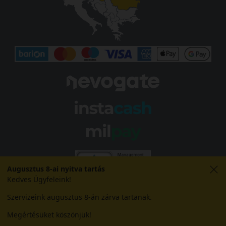
Augusztus 8-ai nyitva tartás
Kedves Ügyfeleink!
Szervizeink augusztus 8-án zárva tartanak.
Megértésüket köszönjük!