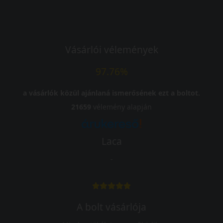
Vásárlói vélemények
97.76%
a vásárlók közül ajánlaná ismerősének ezt a boltot.
21659
vélemény alapján
Laca
-
A bolt vásárlója