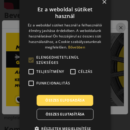
×
Ez a weboldal sütiket
Bevezető – biztonság és
használ
kényelem a téli közlekedésben
Ez a weboldal sütiket használ a felhasználói
élmény javítása érdekében. A weboldalunk
A Continental WinterContact TS 870P téligumi a TS870P
használatával Ön hozzájárul az összes süti
alternatív jelölése, azonos technológiákkal és teljesítménnyel.
használatához, a Cookie szabályzatunknak
Közép- és felsőkategóriás autókhoz, valamint SUV-okhoz
megfelelően.
Bővebben
ajánlott, prémium biztonságot kínálva télen is.
ELENGEDHETETLENÜL
Futófelület és tapadás
SZÜKSÉGES
TELJESÍTMÉNY
CÉLZÁS
A futófelület kialakítása a havas és jeges tapadás
maximalizálására készült. A Cool Chili gumikeverék rövid
FUNKCIONALITÁS
fékutat biztosít hideg körülmények között is.
Biztonsági jellemzők
ÖSSZES ELFOGADÁSA
A széles vízelvezető csatornák minimalizálják az aquaplaning
kockázatát. A modell 3PMSF minősítéssel rendelkezik, így
ÖSSZES ELUTASÍTÁSA
megfelel a téli előírásoknak.
Komfort és zajszint
RÉSZLETEK MEGJELENÍTÉSE