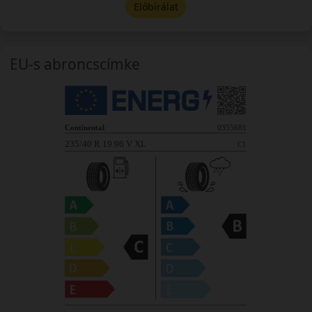
Előbírálat
EU-s abroncscímke