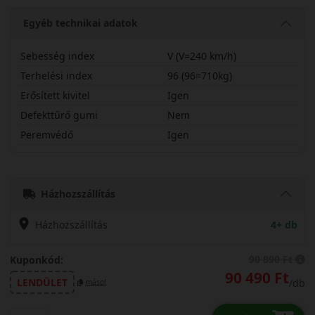
Egyéb technikai adatok
Sebesség index
V (V=240 km/h)
Terhelési index
96 (96=710kg)
Erősített kivitel
Igen
Defekttűrő gumi
Nem
Peremvédő
Igen
23540R19VTS87PX
Házhozszállítás
Házhozszállítás
4+ db
90 890 Ft
Kuponkód:
90 490 Ft
LENDÜLET
/db
másol