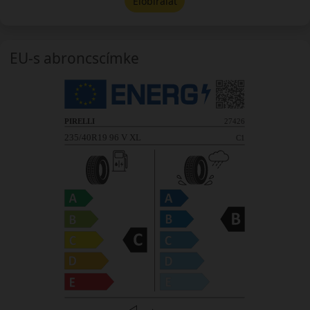
Előbírálat
EU-s abroncscímke