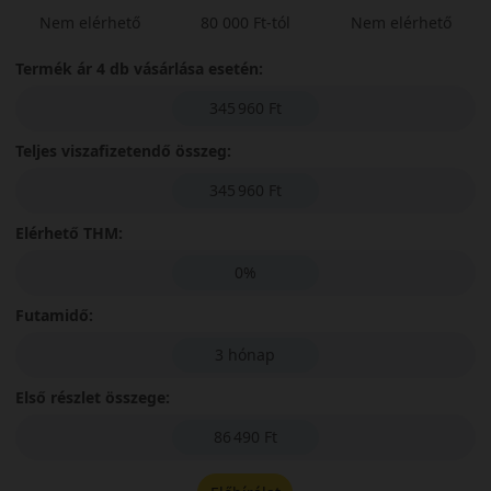
Nem elérhető
80 000 Ft-tól
Nem elérhető
Termék ár 4 db vásárlása esetén:
345 960 Ft
Teljes viszafizetendő összeg:
345 960 Ft
Elérhető THM:
0%
Futamidő:
3 hónap
Első részlet összege:
86 490 Ft