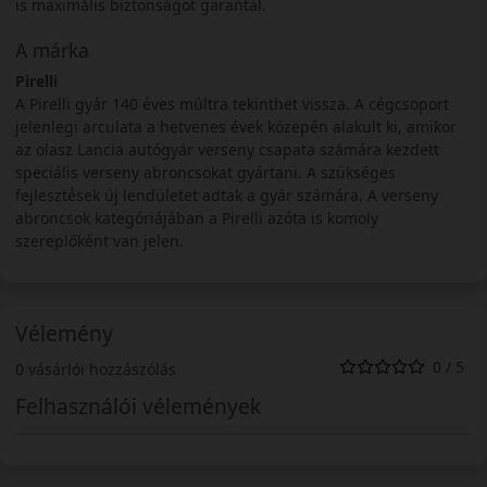
is maximális biztonságot garantál.
A márka
Pirelli
A Pirelli gyár 140 éves múltra tekinthet vissza. A cégcsoport
jelenlegi arculata a hetvenes évek közepén alakult ki, amikor
az olasz Lancia autógyár verseny csapata számára kezdett
speciális verseny abroncsokat gyártani. A szükséges
fejlesztések új lendületet adtak a gyár számára. A verseny
abroncsok kategóriájában a Pirelli azóta is komoly
szereplőként van jelen.
Vélemény
0 / 5
0 vásárlói hozzászólás
Felhasználói vélemények