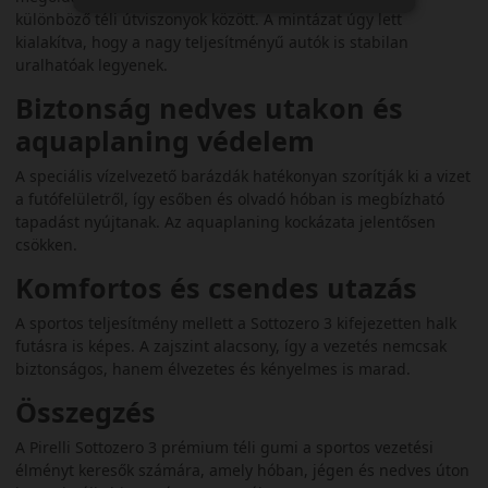
különböző téli útviszonyok között. A mintázat úgy lett
kialakítva, hogy a nagy teljesítményű autók is stabilan
uralhatóak legyenek.
Biztonság nedves utakon és
aquaplaning védelem
A speciális vízelvezető barázdák hatékonyan szorítják ki a vizet
a futófelületről, így esőben és olvadó hóban is megbízható
tapadást nyújtanak. Az aquaplaning kockázata jelentősen
csökken.
Komfortos és csendes utazás
A sportos teljesítmény mellett a Sottozero 3 kifejezetten halk
futásra is képes. A zajszint alacsony, így a vezetés nemcsak
biztonságos, hanem élvezetes és kényelmes is marad.
Összegzés
A Pirelli Sottozero 3 prémium téli gumi a sportos vezetési
élményt keresők számára, amely hóban, jégen és nedves úton