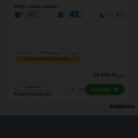
EPREL cimke adatok:
0% THM
100% online
7 perc
FIZETHETEK RÉSZLETEKBEN?
75 690 Ft
74 990 Ft
/db
LENDÜLET
db
KOSÁRBA
Kuponkód másolása