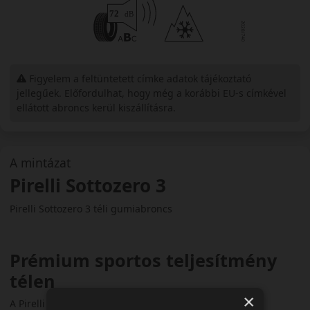
Figyelem a feltüntetett címke adatok tájékoztató
jellegűek. Előfordulhat, hogy még a korábbi EU-s címkével
ellátott abroncs kerül kiszállításra.
A mintázat
Pirelli Sottozero 3
Pirelli Sottozero 3 téli gumiabroncs
Prémium sportos teljesítmény
télen
×
A Pirelli Sottozero 3 a prémium sportautók és nagy