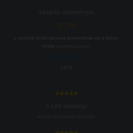
Vásárlói vélemények
97.76%
a vásárlók közül ajánlaná ismerősének ezt a boltot.
21659
vélemény alapján
Laca
-
A bolt vásárlója
Minden tökéletesen működik.