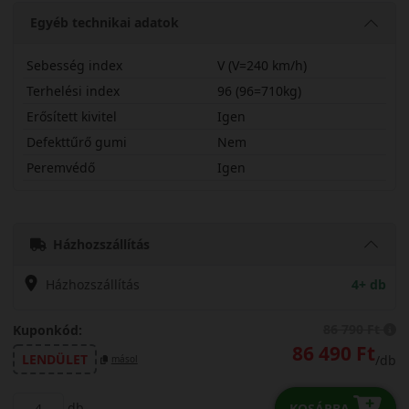
Egyéb technikai adatok
Sebesség index
V (V=240 km/h)
Terhelési index
96 (96=710kg)
Erősített kivitel
Igen
Defekttűrő gumi
Nem
Peremvédő
Igen
23540R19VSOTZ3X
Házhozszállítás
Házhozszállítás
4+ db
86 790 Ft
Kuponkód:
86 490 Ft
LENDÜLET
/db
másol
db
KOSÁRBA