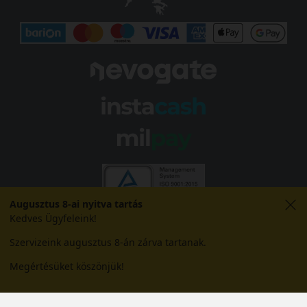
Augusztus 8-ai nyitva tartás
Kedves Ügyfeleink!
Szervizeink augusztus 8-án zárva tartanak.
Megértésüket köszönjük!