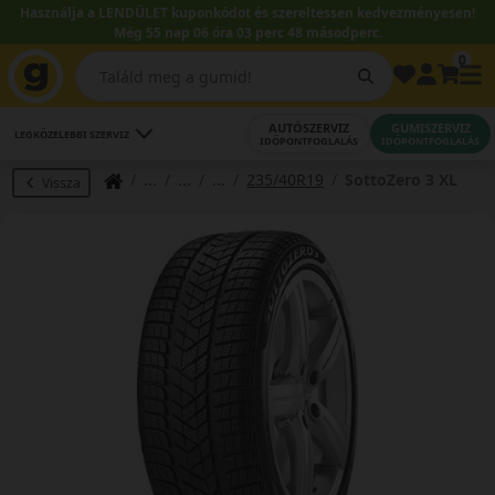
Használja a LENDÜLET kuponkódot és szereltessen kedvezményesen!
Még 55 nap 06 óra 03 perc 48 másodperc.
0
AUTÓSZERVIZ
GUMISZERVIZ
LEGKÖZELEBBI SZERVIZ
IDŐPONTFOGLALÁS
IDŐPONTFOGLALÁS
235/40R19
SottoZero 3 XL
Vissza