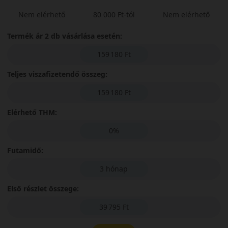
Nem elérhető
80 000 Ft-tól
Nem elérhető
Termék ár 2 db vásárlása esetén:
159 180 Ft
Teljes viszafizetendő összeg:
159 180 Ft
Elérhető THM:
0%
Futamidő:
3 hónap
Első részlet összege:
39 795 Ft