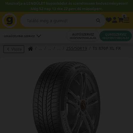
Használja a LENDÜLET kuponkódot és szereltessen kedvezményesen!
Még 52 nap 13 óra 22 perc 45 másodperc.
0
AUTÓSZERVIZ
GUMISZERVIZ
LEGKÖZELEBBI SZERVIZ
IDŐPONTFOGLALÁS
IDŐPONTFOGLALÁS
255/50R19
TS 870P XL FR
Vissza