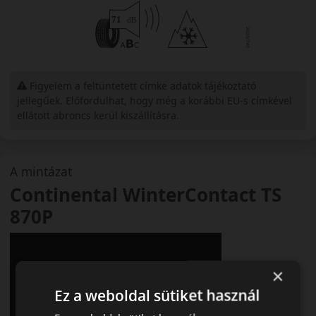
Figyelem a feltüntetett címke adatok tájékoztató
jellegűek. Előfordulhat, hogy még a korábbi EU-s címkével
ellátott abroncs kerül kiszállításra.
A mintázat
Continental WinterContact TS
870P
×
Ez a weboldal sütiket használ