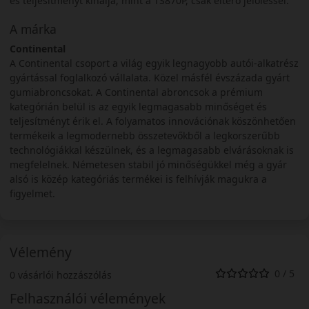
és teljesítményt kínálja, mint a TS870P, csak eltérő jelöléssel.
A márka
Continental
A Continental csoport a világ egyik legnagyobb autói-alkatrész
gyártással foglalkozó vállalata. Közel másfél évszázada gyárt
gumiabroncsokat. A Continental abroncsok a prémium
kategórián belül is az egyik legmagasabb minőséget és
teljesítményt érik el. A folyamatos innovációnak köszönhetően
termékeik a legmodernebb összetevőkből a legkorszerűbb
technológiákkal készülnek, és a legmagasabb elvárásoknak is
megfelelnek. Németesen stabil jó minőségükkel még a gyár
alsó is közép kategóriás termékei is felhívják magukra a
figyelmet.
Vélemény
0 / 5
0 vásárlói hozzászólás
Felhasználói vélemények