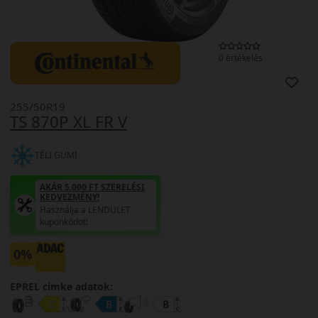
0 értékelés
255/50R19
TS 870P XL FR V
TÉLI GUMI
AKÁR 5.000 FT SZERELÉSI
KEDVEZMÉNY!
Használja a LENDÜLET
kuponkódot!
0%
EPREL cimke adatok: