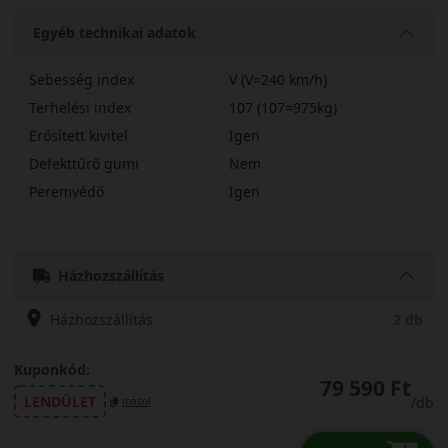
Egyéb technikai adatok
Sebesség index
V (V=240 km/h)
Terhelési index
107 (107=975kg)
Erősített kivitel
Igen
Defekttűrő gumi
Nem
Peremvédő
Igen
25550R19VTS87PX
Házhozszállítás
Házhozszállítás
2 db
Kuponkód:
79 590 Ft
LENDÜLET
/db
másol