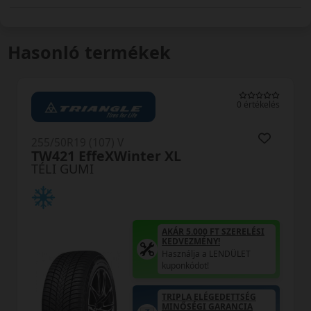
Hasonló termékek
0 értékelés
0 ér
255/50R19 (107) V
WS71 WinterCraft SUV XL
TÉLI GUMI
RELÉSI
LET
AKÁR 5.000 FT SZEREL
KEDVEZMÉNY!
TSÉG
Használja a LENDÜLET
CIA
kuponkódot!