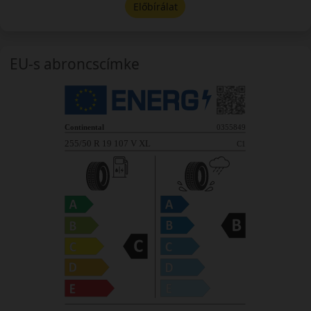
Előbírálat
EU-s abroncscímke