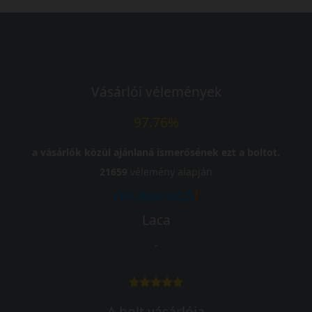
Vásárlói vélemények
97.76%
a vásárlók közül ajánlaná ismerősének ezt a boltot.
21659
vélemény alapján
Laca
-
A bolt vásárlója