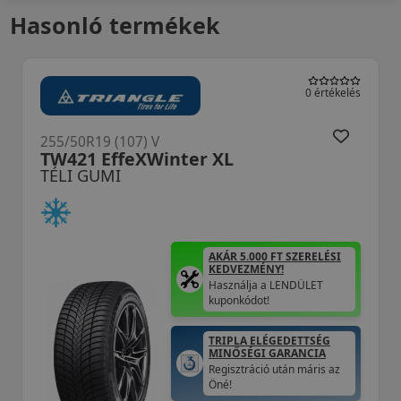
Hasonló termékek
0 értékelés
255/50R19 (107) V
WS71 WinterCraft SUV XL
TÉLI GUMI
AKÁR 5.000 FT SZERELÉSI
KEDVEZMÉNY!
Használja a LENDÜLET
kuponkódot!
0%