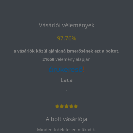
Vásárlói vélemények
97.76%
a vásárlók közül ajánlaná ismerősének ezt a boltot.
21659
vélemény alapján
Laca
-
A bolt vásárlója
Minden tökéletesen működik.