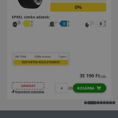
EPREL cimke adatok:
0% THM
100% online
7 perc
FIZETHETEK RÉSZLETEKBEN?
49 990 Ft
/db
LENDÜLET
db
KOSÁRBA
Kuponkód másolása