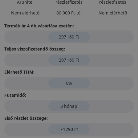
Áruhitel
részletfizetés
részletfizetés
Nem elérhető
80 000 Ft-tól
Nem elérhető
Termék ár 4 db vásárlása esetén:
297 160 Ft
Teljes viszafizetendő összeg:
297 160 Ft
Elérhető THM:
0%
Futamidő:
3 hónap
Első részlet összege:
74 290 Ft