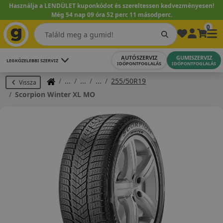
Használja a LENDÜLET kuponkódot és szereltessen kedvezményesen!
Még 54 nap 09 óra 52 perc 11 másodperc.
0
AUTÓSZERVIZ
GUMISZERVIZ
LEGKÖZELEBBI SZERVIZ
IDŐPONTFOGLALÁS
IDŐPONTFOGLALÁS
255/50R19
Vissza
Scorpion Winter XL MO