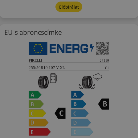
Előbírálat
EU-s abroncscímke