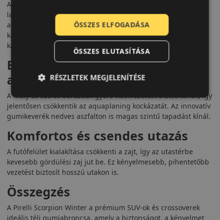
A Scorpion Winter irányított futófelületet kapott, amely sűrű
lamellázattal biztosítja a maximális kapaszkodóéleket. Ezáltal
ÖSSZES ELFOGADÁSA
a gumi havas és jeges úton rövidebb fékutat és stabil
kanyarodást nyújt. A széles vállblokkok növelik a tapadást a
kanyarokban.
ÖSSZES ELUTASÍTÁSA
Biztonság nedves utakon és
aquaplaning védelem
RÉSZLETEK MEGJELENÍTÉSE
A mély és széles barázdák gyors vízelvezetést biztosítanak, így
jelentősen csökkentik az aquaplaning kockázatát. Az innovatív
gumikeverék nedves aszfalton is magas szintű tapadást kínál.
Komfortos és csendes utazás
A futófelület kialakítása csökkenti a zajt, így az utastérbe
kevesebb gördülési zaj jut be. Ez kényelmesebb, pihentetőbb
vezetést biztosít hosszú utakon is.
Összegzés
A Pirelli Scorpion Winter a prémium SUV-ok és crossoverek
ideális téli gumiabroncsa, amely a biztonságot, a kényelmet