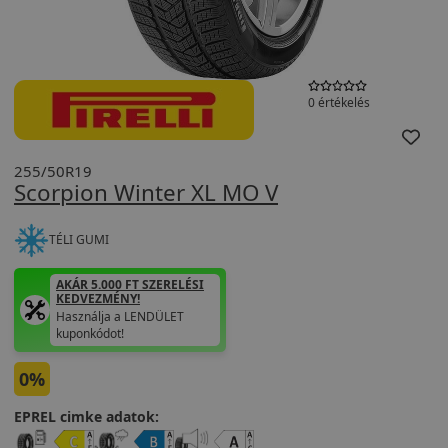
0 értékelés
255/50R19
Scorpion Winter XL MO V
TÉLI GUMI
AKÁR 5.000 FT SZERELÉSI
KEDVEZMÉNY!
Használja a LENDÜLET
kuponkódot!
0%
EPREL cimke adatok: