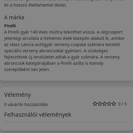
és a hosszú élettartamot ötvözi.
A márka
Pirelli
A Pirelli gyár 140 éves múltra tekinthet vissza. A cégcsoport
jelenlegi arculata a hetvenes évek közepén alakult ki, amikor
az olasz Lancia autógyár verseny csapata számára kezdett
speciális verseny abroncsokat gyártani. A szükséges
fejlesztések új lendületet adtak a gyár számára. A verseny
abroncsok kategóriájában a Pirelli azóta is komoly
szereplőként van jelen.
Vélemény
0 / 5
0 vásárlói hozzászólás
Felhasználói vélemények