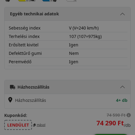
Egyéb technikai adatok
Sebesség index
V (V=240 km/h)
Terhelési index
107 (107=975kg)
Erősített kivitel
Igen
Defekttűrő gumi
Nem
Peremvédő
Igen
25550R19VSCOWX
Házhozszállítás
Házhozszállítás
4+ db
74 590 Ft
Kuponkód:
74 290 Ft
LENDÜLET
/db
másol