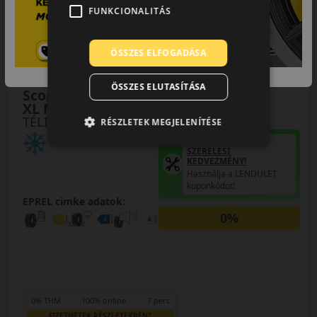
FUNKCIONALITÁS
ÖSSZES ELFOGADÁSA
255/50R19 (107) V
ÖSSZES ELUTASÍTÁSA
Scorpion Winter2
XL MO1
TÉLI GUMI
RÉSZLETEK MEGJELENÍTÉSE
AKÁR 5.000 FT
SZERELÉSI
KEDVEZMÉNY!
Használja a LENDÜLET
kuponkódot!
EPREL cimke adatok:
0%
0% THM
100% online
7 perc
FIZETHETEK RÉSZLETEKBEN?