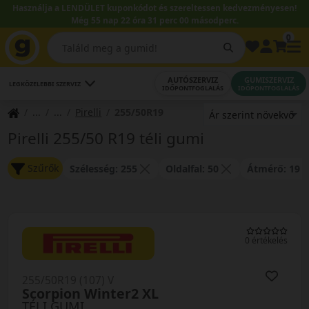
Használja a LENDÜLET kuponkódot és szereltessen kedvezményesen!
Még 55 nap 22 óra 31 perc 00 másodperc.
0
AUTÓSZERVIZ
GUMISZERVIZ
LEGKÖZELEBBI SZERVIZ
IDŐPONTFOGLALÁS
IDŐPONTFOGLALÁS
Pirelli
255/50R19
Pirelli 255/50 R19 téli gumi
Szűrők
Szélesség: 255
Oldalfal: 50
Átmérő: 19
0 értékelés
255/50R19 (107) V
Scorpion Winter2 XL
TÉLI GUMI