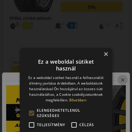
0%
EPREL cimke adatok:
×
Ez a weboldal sütiket
0% THM
100% online
7 perc
használ
FIZETHETEK RÉSZLETEKBEN?
75 990 Ft
Ez a weboldal sütiket használ a felhasználói
75 690 Ft
élmény javítása érdekében. A weboldalunk
/db
használatával Ön hozzájárul az összes süti
használatához, a Cookie szabályzatunknak
LENDÜLET
db
KOSÁRBA
megfelelően.
Bővebben
Kuponkód másolása
ELENGEDHETETLENÜL
SZÜKSÉGES
TELJESÍTMÉNY
CÉLZÁS
0 értékelés