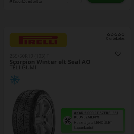
Kuponkód másolása
0 értékelés
255/50R19 (103) T
Scorpion Winter elt Seal AO
TÉLI GUMI
AKÁR 5.000 FT SZERELÉSI
KEDVEZMÉNY!
Használja a LENDÜLET
kuponkódot!