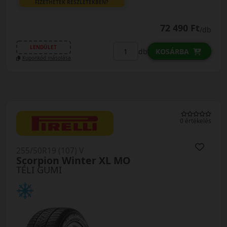
FIZETHETEK RÉSZLETEKBEN?
72 490 Ft
/db
LENDÜLET
db
KOSÁRBA
Kuponkód másolása
0 értékelés
255/50R19 (107) V
Scorpion Winter XL MO
TÉLI GUMI