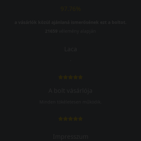
97.76%
a vásárlók közül ajánlaná ismerősének ezt a boltot.
21659
vélemény alapján
Laca
-
A bolt vásárlója
Minden tökéletesen működik.
Impresszum