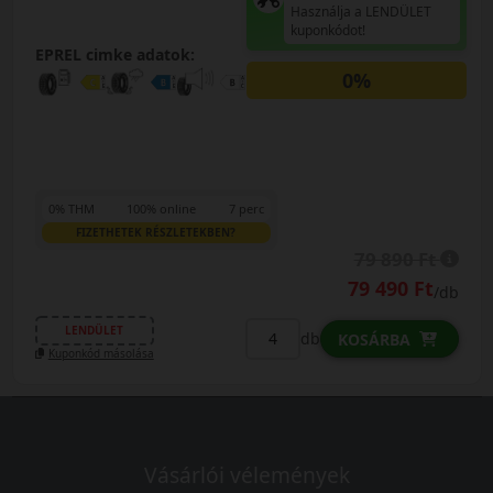
Használja a LENDÜLET
kuponkódot!
EPREL cimke adatok:
0%
0% THM
100% online
7 perc
FIZETHETEK RÉSZLETEKBEN?
79 890 Ft
79 490 Ft
/db
LENDÜLET
db
KOSÁRBA
Kuponkód másolása
Vásárlói vélemények