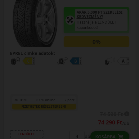
AKÁR 5.000 FT SZERELÉSI
KEDVEZMÉNY!
Használja a LENDÜLET
kuponkódot!
0%
EPREL cimke adatok:
0% THM
100% online
7 perc
FIZETHETEK RÉSZLETEKBEN?
74 590 Ft
74 290 Ft
/db
LENDÜLET
db
KOSÁRBA