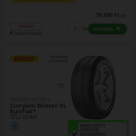
78 890 Ft
/db
LENDÜLET
db
KOSÁRBA
Kuponkód másolása
0 értékelés
255/50R19 (107) V
Scorpion Winter XL
RunFlat*
TÉLI GUMI
AKÁR 5.000 FT
SZERELÉSI
KEDVEZMÉNY!