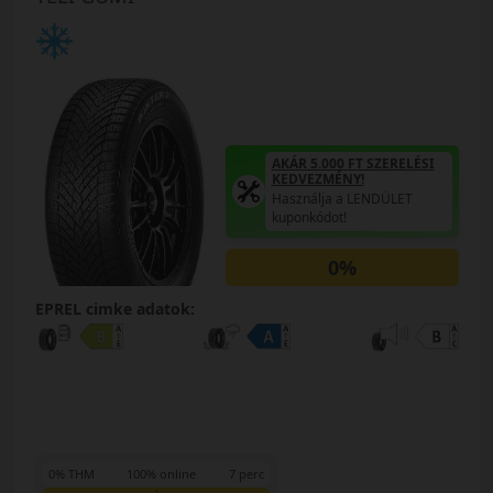
AKÁR 5.000 FT SZERELÉSI
KEDVEZMÉNY!
Használja a LENDÜLET
kuponkódot!
0%
EPREL cimke adatok:
0% THM
100% online
7 perc