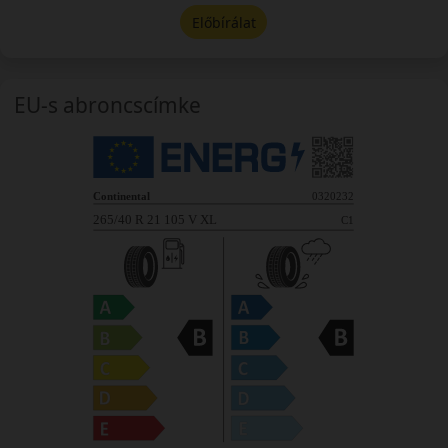
Előbírálat
EU-s abroncscímke