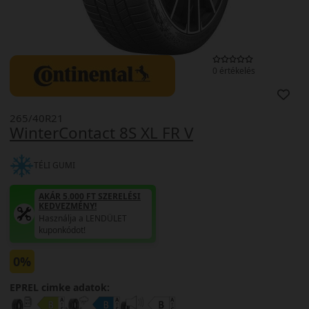
0 értékelés
265/40R21
WinterContact 8S XL FR V
TÉLI GUMI
AKÁR 5.000 FT SZERELÉSI
KEDVEZMÉNY!
Használja a LENDÜLET
kuponkódot!
0%
EPREL cimke adatok: