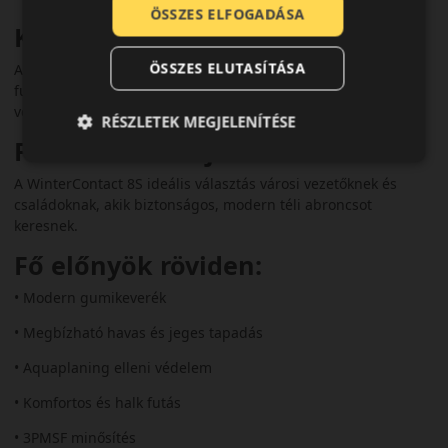
ÖSSZES ELFOGADÁSA
Komfort és zajszint
ÖSSZES ELUTASÍTÁSA
Az optimalizált mintázat alacsony zajszinttel és kényelmes
futással párosul, így hosszabb utak során is komfortos
vezetést kínál.
RÉSZLETEK MEGJELENÍTÉSE
Felhasználási ajánlás
A WinterContact 8S ideális választás városi vezetőknek és
családoknak, akik biztonságos, modern téli abroncsot
keresnek.
Fő előnyök röviden:
• Modern gumikeverék
• Megbízható havas és jeges tapadás
• Aquaplaning elleni védelem
• Komfortos és halk futás
• 3PMSF minősítés