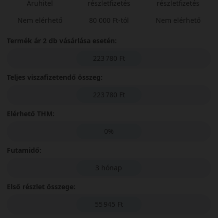
Áruhitel
részletfizetés
részletfizetés
Nem elérhető
80 000 Ft-tól
Nem elérhető
Termék ár 2 db vásárlása esetén:
223 780 Ft
Teljes viszafizetendő összeg:
223 780 Ft
Elérhető THM:
0%
Futamidő:
3 hónap
Első részlet összege:
55 945 Ft