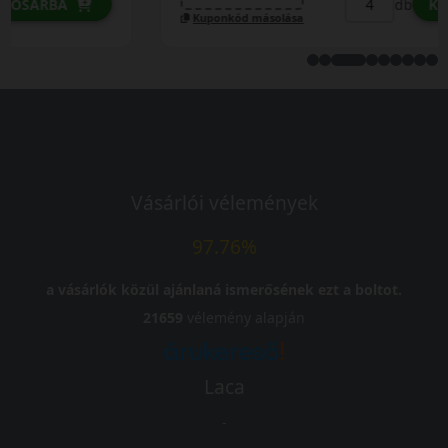
db
KOSÁRBA
Kuponkód másolása
Vásárlói vélemények
97.76%
a vásárlók közül ajánlaná ismerősének ezt a boltot.
21659
vélemény alapján
Laca
-