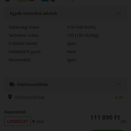
Egyéb technikai adatok
Sebesség index
V (V=240 km/h)
Terhelési index
105 (105=925kg)
Erősített kivitel
Igen
Defekttűrő gumi
Nem
Peremvédő
Igen
26540R21VWC8SX
Házhozszállítás
Házhozszállítás
2 db
Kuponkód:
111 890 Ft
LENDÜLET
/db
másol