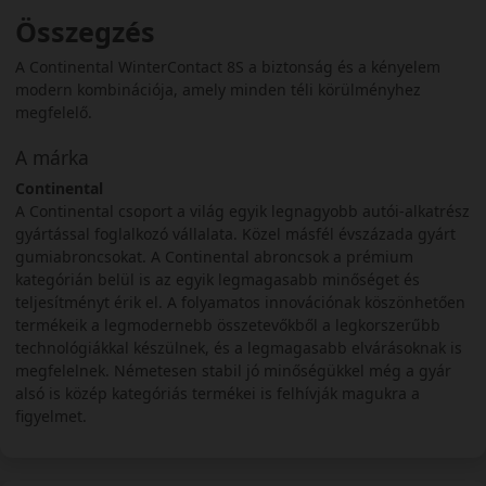
Összegzés
A Continental WinterContact 8S a biztonság és a kényelem
modern kombinációja, amely minden téli körülményhez
megfelelő.
A márka
Continental
A Continental csoport a világ egyik legnagyobb autói-alkatrész
gyártással foglalkozó vállalata. Közel másfél évszázada gyárt
gumiabroncsokat. A Continental abroncsok a prémium
kategórián belül is az egyik legmagasabb minőséget és
teljesítményt érik el. A folyamatos innovációnak köszönhetően
termékeik a legmodernebb összetevőkből a legkorszerűbb
technológiákkal készülnek, és a legmagasabb elvárásoknak is
megfelelnek. Németesen stabil jó minőségükkel még a gyár
alsó is közép kategóriás termékei is felhívják magukra a
figyelmet.