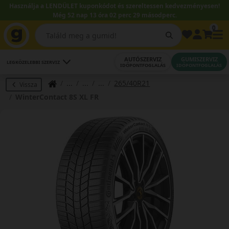
Használja a LENDÜLET kuponkódot és szereltessen kedvezményesen!
Még 52 nap 13 óra 02 perc 28 másodperc.
0
AUTÓSZERVIZ
GUMISZERVIZ
LEGKÖZELEBBI SZERVIZ
IDŐPONTFOGLALÁS
IDŐPONTFOGLALÁS
265/40R21
Vissza
WinterContact 8S XL FR