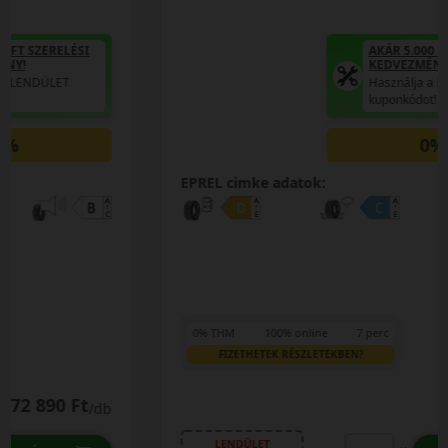
AKÁR 5.000 FT SZERELÉSI
KEDVEZMÉNY!
Használja a LENDÜLET
kuponkódot!
0%
EPREL cimke adatok:
0% THM
100% online
7 perc
FIZETHETEK RÉSZLETEKBEN?
78 190 Ft
75 390 Ft
/db
LENDÜLET