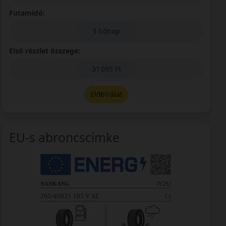
Futamidő:
3 hónap
Első részlet összege:
31 095 Ft
Előbírálat
EU-s abroncscímke