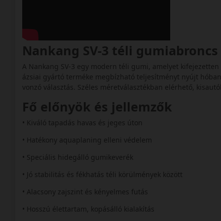
Nankang SV-3 téli gumiabronc
A Nankang SV-3 egy modern téli gumi, amelyet kifejezetten a 
ázsiai gyártó terméke megbízható teljesítményt nyújt hóban
vonzó választás. Széles méretválasztékban elérhető, kisautó
Fő előnyök és jellemzők
• Kiváló tapadás havas és jeges úton
• Hatékony aquaplaning elleni védelem
• Speciális hidegálló gumikeverék
• Jó stabilitás és fékhatás téli körülmények között
• Alacsony zajszint és kényelmes futás
• Hosszú élettartam, kopásálló kialakítás