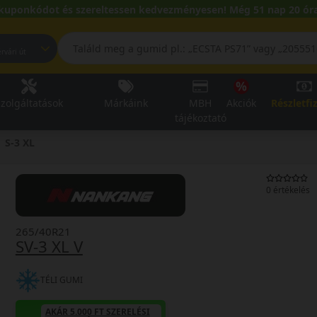
kuponkódot és szereltessen kedvezményesen! Még 51 nap 20 óra
pest, Fehérvári út
zolgáltatások
Márkáink
MBH
Akciók
Részletfi
tájékoztató
S-3 XL
0 értékelés
265/40R21
SV-3 XL V
TÉLI GUMI
AKÁR 5.000 FT SZERELÉSI