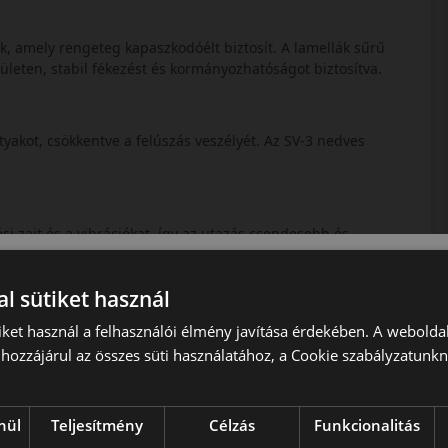
zik, amely rengeteg kapaszkodóélt biztosít. A lamellák sűrű
ületen, stabil fékezést és kormányozhatóságot biztosítva.
atyakot, csökkentve a felúszás veszélyét. Az SV-3 nedves
i zajt és a vibrációkat, így az utazás csendesebb és
l sütiket használ
cs, amely kiegyensúlyozott teljesítményt nyújt a hideg
iket használ a felhasználói élmény javítása érdekében. A webolda
stabilitást keresnek hóban, jégen és nedves úton is.
hozzájárul az összes süti használatához, a Cookie szabályzatunk
nül
Teljesítmény
Célzás
Funkcionalitás