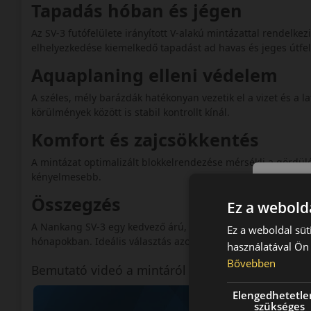
Tapadás hóban és jégen
Az SV-3 futófelülete irányított V-alakú mintázattal rendelke
elhelyezkedése kiemelkedő tapadást ad havas és jeges útfel
Aquaplaning elleni védelem
A széles, mély barázdák hatékonyan vezetik el a vizet és a l
körülmények között is stabil kontrollt kínál.
Komfort és zajcsökkentés
A mintázat optimalizált blokkelrendezése mérsékli a gördülés
kényelmesebb.
Összegzés
Ez a webolda
A Nankang SV-3 egy kedvező árú, megbízható téli gumiabron
Ez a weboldal süt
hónapokban. Ideális választás azoknak, akik biztonságot és 
használatával Ön 
Bővebben
Bemutató videó a mintáról
Elengedhetetle
szükséges