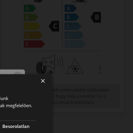
×
Figyelem a feltüntetett címke adatok tájékoztató
jellegűek. Előfordulhat, hogy még a korábbi EU-s
lunk
címkével ellátott abroncs kerül kiszállításra.
nak megfelelően.
Besorolatlan