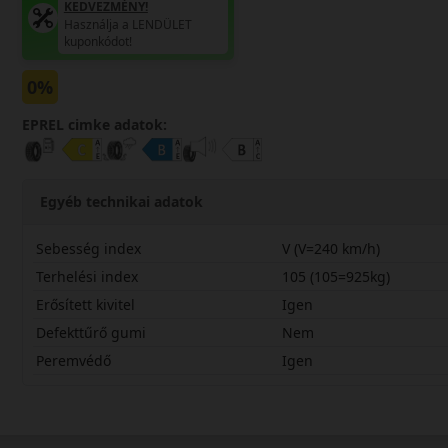
KEDVEZMÉNY!
Használja a LENDÜLET
kuponkódot!
0%
EPREL cimke adatok:
Egyéb technikai adatok
Sebesség index
V (V=240 km/h)
Terhelési index
105 (105=925kg)
Erősített kivitel
Igen
Defekttűrő gumi
Nem
Peremvédő
Igen
26540R21VSV3X