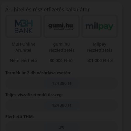
Áruhitel és részletfizetés kalkulátor
MBH Online
gumi.hu
Milpay
Áruhitel
részletfizetés
részletfizetés
Nem elérhető
80 000 Ft-tól
501 000 Ft-tól
Termék ár 2 db vásárlása esetén:
124 380 Ft
Teljes viszafizetendő összeg:
124 380 Ft
Elérhető THM:
0%