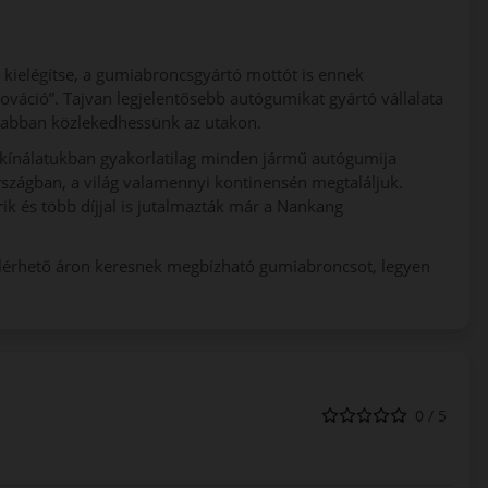
 kielégítse, a gumiabroncsgyártó mottót is ennek
nováció”. Tajvan legjelentősebb autógumikat gyártó vállalata
sabban közlekedhessünk az utakon.
kínálatukban gyakorlatilag minden jármű autógumija
szágban, a világ valamennyi kontinensén megtaláljuk.
k és több díjjal is jutalmazták már a Nankang
elérhető áron keresnek megbízható gumiabroncsot, legyen
0 / 5