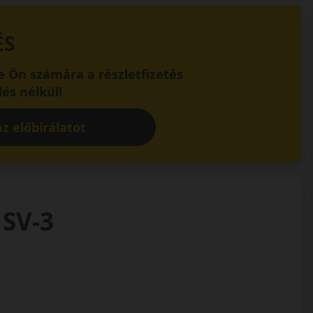
ÉS
 Ön számára a részletfizetés
és nélkül!
z előbírálatot
 SV-3