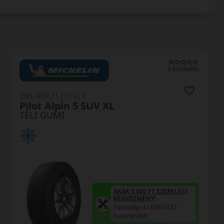
0 értékelés
265/40R21 (105) V
Pilot Alpin 5 SUV XL
TÉLI GUMI
AKÁR 5.000 FT SZERELÉSI
KEDVEZMÉNY!
Használja a LENDÜLET
kuponkódot!