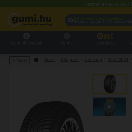
Használja a LENDÜLET 
Hol szeretné átvenni a termékeit?
Helyadatai alapján:
1119 Buda
Gumiabroncsok
Felnik
Szervizek
S
Gumi
Téli gumi
Nankang
265/40R21
Vissza