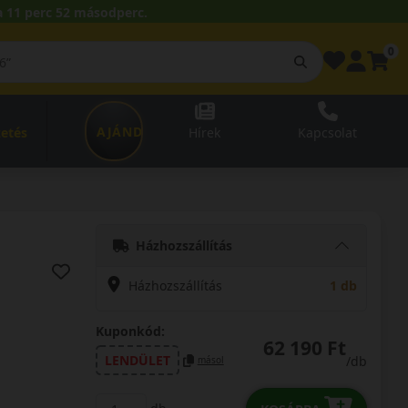
 11 perc 50 másodperc.
0
AJÁNDÉKUTALVÁNY
zetés
Hírek
Kapcsolat
Házhozszállítás
Házhozszállítás
1 db
Kuponkód:
62 190 Ft
LENDÜLET
/db
másol