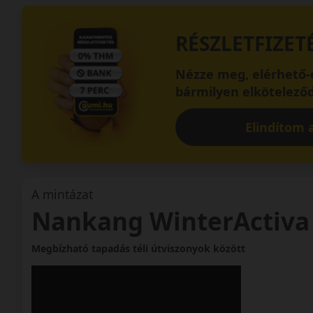
RÉSZLETFIZET
Nézze meg, elérhető-e
bármilyen elköteleződ
Elindítom a
A mintázat
Nankang WinterActiva
Megbízható tapadás téli útviszonyok között