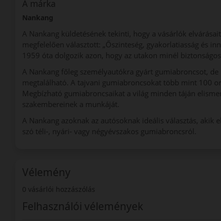
A márka
Nankang
A Nankang küldetésének tekinti, hogy a vásárlók elvárásait
megfelelően választott: „Őszinteség, gyakorlatiasság és in
1959 óta dolgozik azon, hogy az utakon minél biztonságo
A Nankang főleg személyautókra gyárt gumiabroncsot, de 
megtalálható. A tajvani gumiabroncsokat több mint 100 or
Megbízható gumiabroncsaikat a világ minden táján elismeri
szakembereinek a munkáját.
A Nankang azoknak az autósoknak ideális választás, akik 
szó téli-, nyári- vagy négyévszakos gumiabroncsról.
Vélemény
0 vásárlói hozzászólás
Felhasználói vélemények