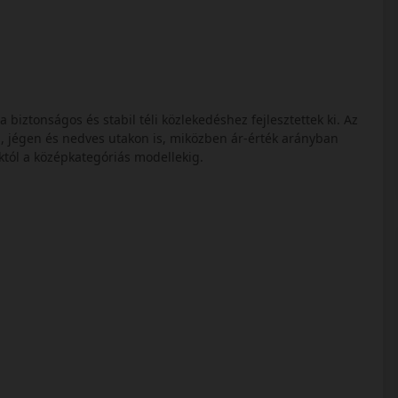
s
biztonságos és stabil téli közlekedéshez fejlesztettek ki. Az
, jégen és nedves utakon is, miközben ár-érték arányban
któl a középkategóriás modellekig.