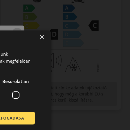
×
lunk
nak megfelelően.
Besorolatlan
Figyelem a feltüntetett címke adatok tájékoztató
jellegűek. Előfordulhat, hogy még a korábbi EU-s
címkével ellátott abroncs kerül kiszállításra.
ELFOGADÁSA