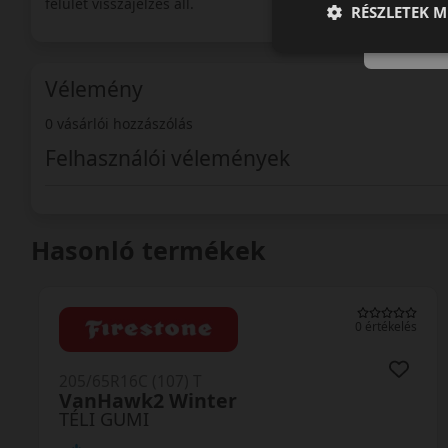
felület visszajelzés áll.
RÉSZLETEK M
Vélemény
0 vásárlói hozzászólás
Felhasználói vélemények
Hasonló termékek
0 értékelés
205/65R16C (107/105) T
Comtrac 2 Winter+
TÉLI GUMI