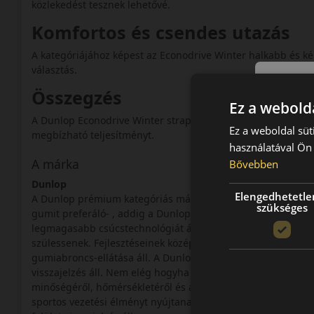
közlekedést tesznek lehetővé.
Komfortos és csendes utazás
A kategóriájához képest az Econodrive Winter halkabb és kén
választás.
Összegzés
Ez a webolda
A Dunlop Econodrive Winter strapabíró és gazdaságos téli 
Ez a weboldal süt
megbízható teljesítményt.
használatával Ön 
A márka
Bővebben
Dunlop
Elengedhetetle
A Dunlop prémium kategóriás márka, a Goodyear-Dunlop cso
szükséges
gumit preferáló- , addig a Dunlop a fiatalos, sportosan vezet
legmagasabb csúcstechnológiát állítják a gumigyártás szolg
szülessenek. Fejlesztéseinek középpontjában a sport-szedán
gumiabroncs-ellátása áll. A Dunlop fejlesztési filozófiáján
visszajelzés áll. Nem elég hogyha az abroncs jól követi az uta
minőségéről, hőmérsékletéről és a felületen jelentkező tap
sportos vezetési élményt nyújtanak, mert a fejlesztések köz