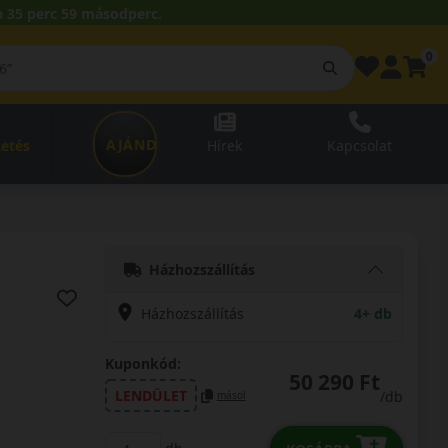
 35 perc 58 másodperc.
0
AJÁNDÉKUTALVÁNY
zetés
Hírek
Kapcsolat
Házhozszállítás
Házhozszállítás
4+ db
Kuponkód:
50 290 Ft
LENDÜLET
/db
másol