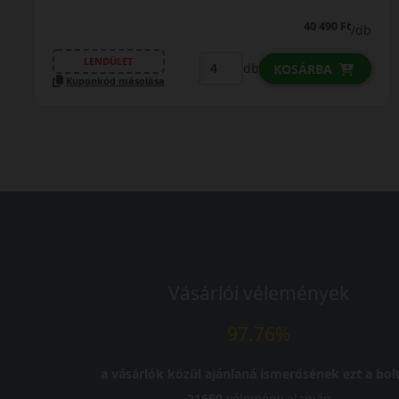
41 090 Ft
40 790 Ft
/db
LENDÜLET
db
KOSÁRBA
KO
Kuponkód másolása
Vásárlói vélemények
97.76%
a vásárlók közül ajánlaná ismerősének ezt a bolt
21659
vélemény alapján