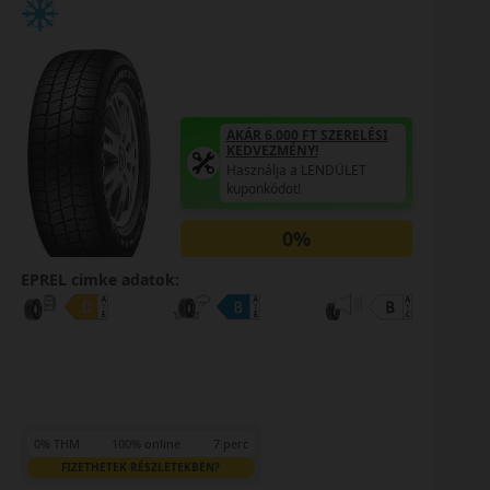
ERELÉSI
AKÁR 6.000 FT SZERE
KEDVEZMÉNY!
ÜLET
Használja a LENDÜLE
kuponkódot!
0%
EPREL cimke adatok:
0% THM
100% online
7 perc
FIZETHETEK RÉSZLETEKBEN?