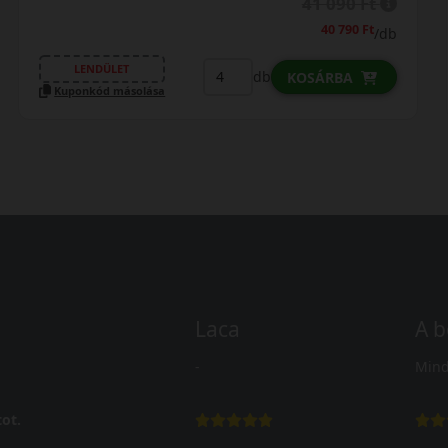
42 490 Ft
4
/db
LENDÜLET
db
SÁRBA
KOSÁ
Kuponkód másolása
Laca
A b
-
Mind
ot.