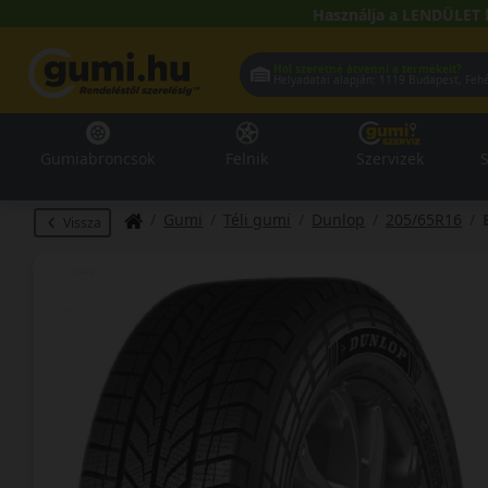
Használja a LENDÜLET 
Hol szeretné átvenni a termékeit?
Helyadatai alapján:
1119 Buda
Gumiabroncsok
Felnik
Szervizek
S
Gumi
Téli gumi
Dunlop
205/65R16
Vissza