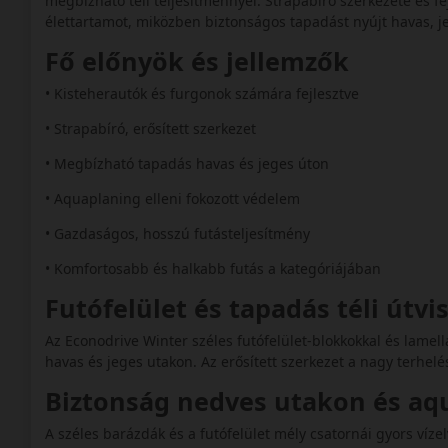
megbízható téli teljesítménnyel. Strapabíró szerkezete és fejl
élettartamot, miközben biztonságos tapadást nyújt havas, j
Fő előnyök és jellemzők
• Kisteherautók és furgonok számára fejlesztve
• Strapabíró, erősített szerkezet
• Megbízható tapadás havas és jeges úton
• Aquaplaning elleni fokozott védelem
• Gazdaságos, hosszú futásteljesítmény
• Komfortosabb és halkabb futás a kategóriájában
Futófelület és tapadás téli útv
Az Econodrive Winter széles futófelület-blokkokkal és lamel
havas és jeges utakon. Az erősített szerkezet a nagy terhelés
Biztonság nedves utakon és a
A széles barázdák és a futófelület mély csatornái gyors víze