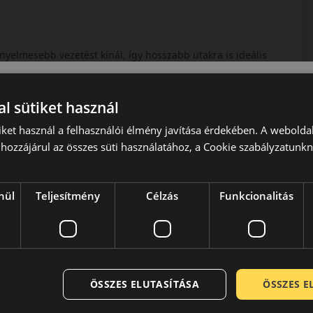
yelmesebb vezetést kínál, így hosszabb utakra is ideális
l sütiket használ
gumi, amely kisteherautók és furgonok számára kínál
iket használ a felhasználói élmény javítása érdekében. A webolda
hozzájárul az összes süti használatához, a Cookie szabályzatunk
nül
Teljesítmény
Célzás
Funkcionalitás
port névadó tagja. Míg a Goodyear a csendes, komfortos
ő vásárlók igényeit kívánja kielégíteni. Termékei a
álatába úgy, hogy abból az élmény-autózás kellékei
ok és nagyméretű, felső kategóriás limuzinok, SUV-k
ak középpontjában a magas irányíthatóság és a pontos
sításokat, pontos visszajelzést is kell nyújtania az út
ÖSSZES ELUTASÍTÁSA
ÖSSZES 
adási viszonyokról. A Dunlop gumik nagy biztonságosságot és
éppontjában mindíg a kiválló irányíthatóság és a pontos