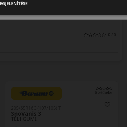
EGJELENÍTÉSE
0 / 5
0 értékelés
205/65R16C (107/105) T
RW12
TÉLI GUMI