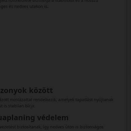
ett futófelülete biztosítja a stabilitást és a hosszú
eges és nedves utakon is.
iszonyok között
lázott mintázattal rendelkezik, amelyek tapadást nyújtanak
t is stabilan bírja.
quaplaning védelem
lvezetést biztosítanak, így nedves úton is biztonságos