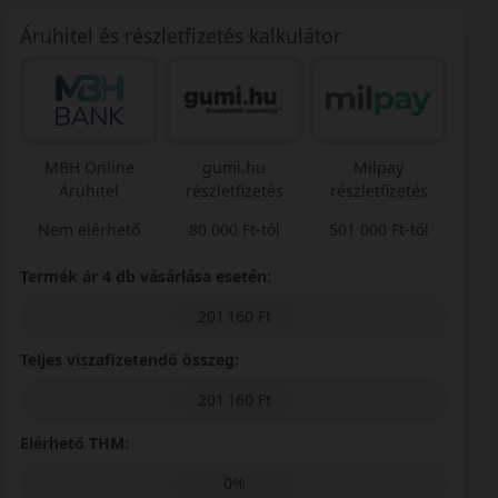
Áruhitel és részletfizetés kalkulátor
MBH Online
gumi.hu
Milpay
Áruhitel
részletfizetés
részletfizetés
Nem elérhető
80 000 Ft-tól
501 000 Ft-tól
Termék ár 4 db vásárlása esetén:
201 160 Ft
Teljes viszafizetendő összeg:
201 160 Ft
Elérhető THM:
0%