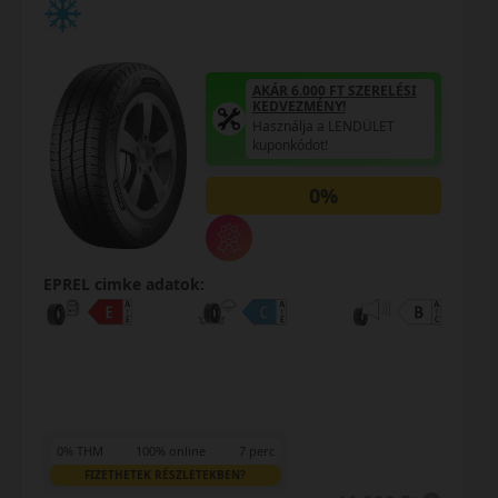
 SZERELÉSI
AKÁR 6.000 FT SZ
KEDVEZMÉNY!
ENDÜLET
Használja a LEND
kuponkódot!
0%
EPREL cimke adatok:
0% THM
100% online
7 perc
FIZETHETEK RÉSZLETEKBEN?