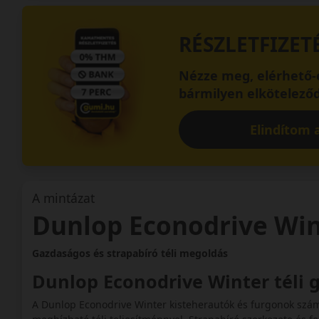
RÉSZLETFIZET
Nézze meg, elérhető-e
bármilyen elköteleződ
Elindítom a
A mintázat
Dunlop Econodrive Wi
Gazdaságos és strapabíró téli megoldás
Dunlop Econodrive Winter téli
A Dunlop Econodrive Winter kisteherautók és furgonok számá