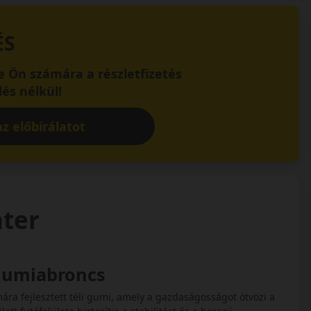
ÉS
 Ön számára a részletfizetés
és nélkül!
z előbírálatot
nter
 gumiabroncs
ra fejlesztett téli gumi, amely a gazdaságosságot ötvözi a