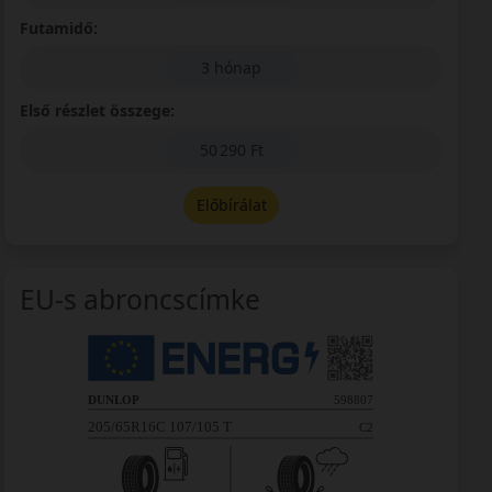
Futamidő:
3 hónap
Első részlet összege:
50 290 Ft
Előbírálat
EU-s abroncscímke