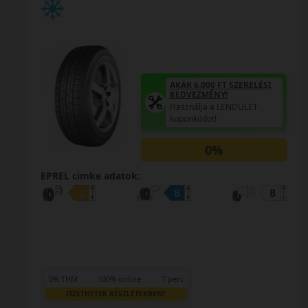
 FT SZERELÉSI
NY!
a LENDÜLET
AKÁR 6.000 FT
!
KEDVEZMÉNY!
Használja a L
%
kuponkódot!
0%
EPREL cimke adatok:
0% THM
100% online
7 perc
FIZETHETEK RÉSZLETEKBEN?