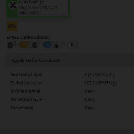
KEDVEZMÉNY!
Használja a LENDÜLET
kuponkódot!
0%
EPREL cimke adatok:
Egyéb technikai adatok
Sebesség index
T (T=190 km/h)
Terhelési index
107 (107=975kg)
Erősített kivitel
Nem
Defekttűrő gumi
Nem
Peremvédő
Nem
20565R16CTEDW