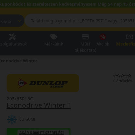
kuponkódot és szereltessen kedvezményesen! Még 54 nap 15 óra
pest, Fehérvári út
zolgáltatások
Márkáink
MBH
Akciók
Részletfi
tájékoztató
Econodrive Winter
0 értékelés
205/65R16C
Econodrive Winter T
TÉLI GUMI
AKÁR 6.000 FT SZERELÉSI