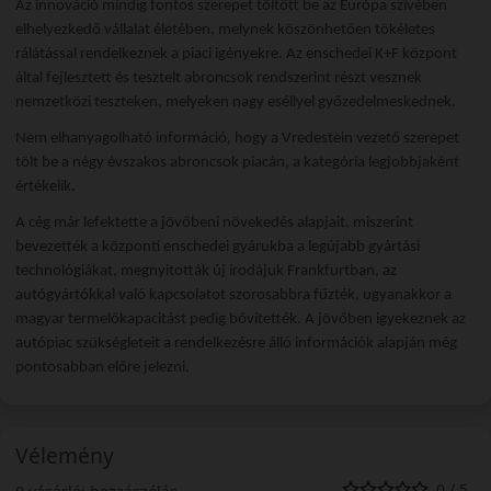
Az innováció mindig fontos szerepet töltött be az Európa szívében
elhelyezkedő vállalat életében, melynek köszönhetően tökéletes
rálátással rendelkeznek a piaci igényekre. Az enschedei K+F központ
által fejlesztett és tesztelt abroncsok rendszerint részt vesznek
nemzetközi teszteken, melyeken nagy eséllyel győzedelmeskednek.
Nem elhanyagolható információ, hogy a Vredestein vezető szerepet
tölt be a négy évszakos abroncsok piacán, a kategória legjobbjaként
értékelik.
A cég már lefektette a jövőbeni növekedés alapjait, miszerint
bevezették a központi enschedei gyárukba a legújabb gyártási
technológiákat, megnyitották új irodájuk Frankfurtban, az
autógyártókkal való kapcsolatot szorosabbra fűzték, ugyanakkor a
magyar termelőkapacitást pedig bővítették. A jövőben igyekeznek az
autópiac szükségleteit a rendelkezésre álló információk alapján még
pontosabban előre jelezni.
Vélemény
0 / 5