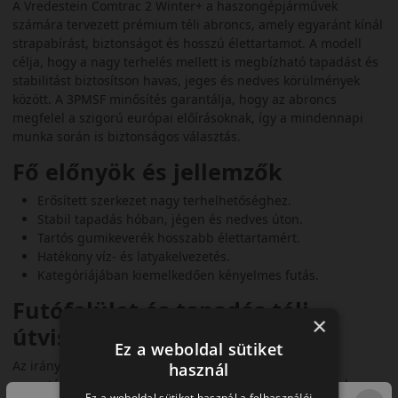
A Vredestein Comtrac 2 Winter+ a haszongépjárművek
számára tervezett prémium téli abroncs, amely egyaránt kínál
strapabírást, biztonságot és hosszú élettartamot. A modell
célja, hogy a nagy terhelés mellett is megbízható tapadást és
stabilitást biztosítson havas, jeges és nedves körülmények
között. A 3PMSF minősítés garantálja, hogy az abroncs
megfelel a szigorú európai előírásoknak, így a mindennapi
munka során is biztonságos választás.
Fő előnyök és jellemzők
Erősített szerkezet nagy terhelhetőséghez.
Stabil tapadás hóban, jégen és nedves úton.
Tartós gumikeverék hosszabb élettartamért.
Hatékony víz- és latyakelvezetés.
Kategóriájában kiemelkedően kényelmes futás.
Futófelület és tapadás téli
×
útviszonyok között
Ez a weboldal sütiket
Az irányított futófelületi mintázat és a mély barázdák
használ
garantálják a kapaszkodóképességet havas és jeges utakon.
Ez a weboldal sütiket használ a felhasználói