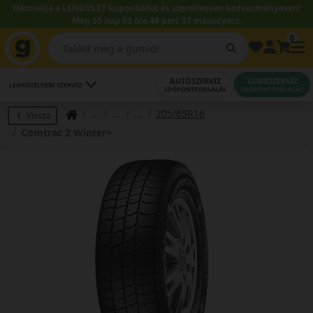
Használja a LENDÜLET kuponkódot és szereltessen kedvezményesen!
Még 55 nap 03 óra 46 perc 36 másodperc.
0
AUTÓSZERVIZ
GUMISZERVIZ
LEGKÖZELEBBI SZERVIZ
IDŐPONTFOGLALÁS
IDŐPONTFOGLALÁS
205/65R16
Vissza
Comtrac 2 Winter+