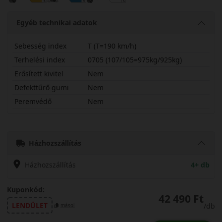
Egyéb technikai adatok
Sebesség index
T (T=190 km/h)
Terhelési index
0705 (107/105=975kg/925kg)
Erősített kivitel
Nem
Defekttűrő gumi
Nem
Peremvédő
Nem
20565R16CTC2WP
Házhozszállítás
Házhozszállítás
4+ db
Kuponkód:
42 490 Ft
LENDÜLET
/db
másol