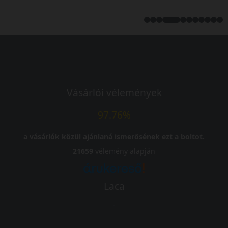
Vásárlói vélemények
97.76%
a vásárlók közül ajánlaná ismerősének ezt a boltot.
21659
vélemény alapján
Laca
-