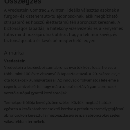
Összegzés
A Vredestein Comtrac 2 Winter+ ideális választás azoknak a
furgon- és kisteherautó-tulajdonosoknak, akik megbízható,
strapabíró és hosszú élettartamú téli abroncsot keresnek. A
biztonságos tapadás, a hatékony vízelvezetés és a kényelmes
futás mind hozzájárulnak ahhoz, hogy a téli munkavégzés
biztonságosabb és kevésbé megterhelő legyen.
A márka
Vredestein
Vredestein a legrégebbi gumiabroncs gyártók közt foglal helyet a
több, mint 100 évre visszanyúló tapasztalatával. A 20. század eleje
óta foglakozik gumigyártással. Az innováció folyamatos lételeme a
cégnek, amivel elérte, hogy mára az első osztályú gumiabroncsok
vezető európai gyártói közé soroljak.
Termékportfóliója lenyűgözően széles. Köztük megtalálhatóak
egészen a kerékpárabroncsoktól kezdve a prémium személygépjármű-
abroncsokon keresztül a mezőgazdasági és ipari abroncsokig széles
választékban termékek.