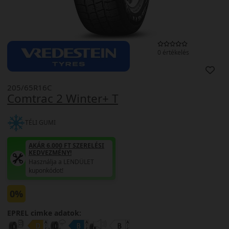
0 értékelés
205/65R16C
Comtrac 2 Winter+ T
TÉLI GUMI
AKÁR 6.000 FT SZERELÉSI
KEDVEZMÉNY!
Használja a LENDÜLET
kuponkódot!
0%
EPREL cimke adatok: