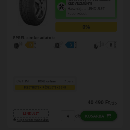
KEDVEZMÉNY!
Használja a LENDÜLET
kuponkódot!
0%
e adatok:
EPREL cimke a
100% online
7 perc
0% THM
100
TEK RÉSZLETEKBEN?
FIZETHETEK
40 490 Ft
/db
ET
LENDÜLET
db
KOSÁRBA
ásolása
Kuponkód máso