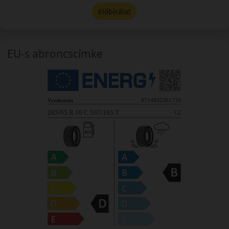
Előbírálat
EU-s abroncscímke