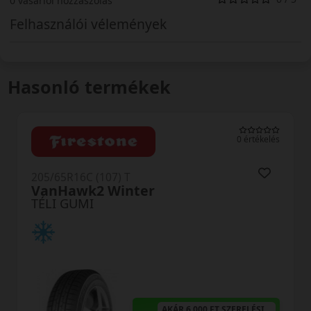
0 vásárlói hozzászólás
Felhasználói vélemények
Hasonló termékek
0 értékelés
 (107) T
205/65R16C (
k2 Winter
SnoVanis 
I
TÉLI GUMI
AKÁR 6.000 FT SZERELÉSI