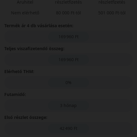
Áruhitel
részletfizetés
részletfizetés
Nem elérhető
80 000 Ft-tól
501 000 Ft-tól
Termék ár 4 db vásárlása esetén:
169 960 Ft
Teljes viszafizetendő összeg:
169 960 Ft
Elérhető THM:
0%
Futamidő:
3 hónap
Első részlet összege:
42 490 Ft