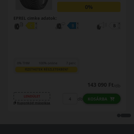
0%
EPREL cimke adatok:
0% THM
100% online
7 perc
FIZETHETEK RÉSZLETEKBEN?
143 090 Ft
/db
LENDÜLET
db
KOSÁRBA
Kuponkód másolása