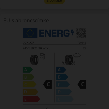
Előbírálat
EU-s abroncscímke