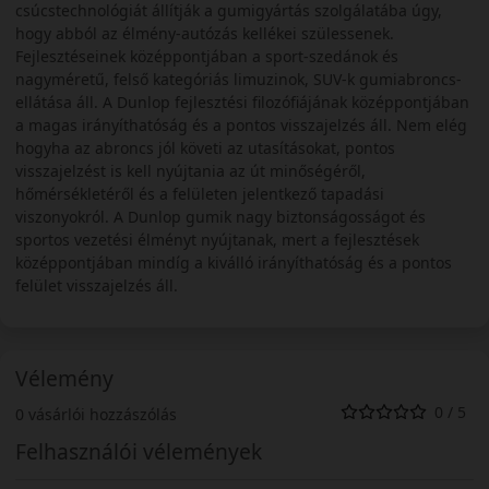
csúcstechnológiát állítják a gumigyártás szolgálatába úgy,
hogy abból az élmény-autózás kellékei szülessenek.
Fejlesztéseinek középpontjában a sport-szedánok és
nagyméretű, felső kategóriás limuzinok, SUV-k gumiabroncs-
ellátása áll. A Dunlop fejlesztési filozófiájának középpontjában
a magas irányíthatóság és a pontos visszajelzés áll. Nem elég
hogyha az abroncs jól követi az utasításokat, pontos
visszajelzést is kell nyújtania az út minőségéről,
hőmérsékletéről és a felületen jelentkező tapadási
viszonyokról. A Dunlop gumik nagy biztonságosságot és
sportos vezetési élményt nyújtanak, mert a fejlesztések
középpontjában mindíg a kiválló irányíthatóság és a pontos
felület visszajelzés áll.
Vélemény
0 / 5
0 vásárlói hozzászólás
Felhasználói vélemények