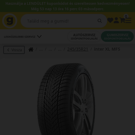
Használja a LENDÜLET kuponkódot és szereltessen kedvezményesen!
Még 53 nap 13 óra 16 perc 02 másodperc.
0
AUTÓSZERVIZ
GUMISZERVIZ
LEGKÖZELEBBI SZERVIZ
IDŐPONTFOGLALÁS
IDŐPONTFOGLALÁS
245/35R21
inter XL MFS
Vissza