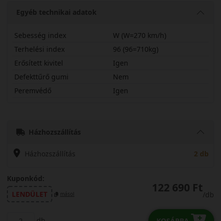
Egyéb technikai adatok
Sebesség index
W (W=270 km/h)
Terhelési index
96 (96=710kg)
Erősített kivitel
Igen
Defekttűrő gumi
Nem
Peremvédő
Igen
24535R21WWINTX
Házhozszállítás
Házhozszállítás
2 db
Kuponkód:
122 690 Ft
LENDÜLET
/db
másol
db
KOSÁRBA