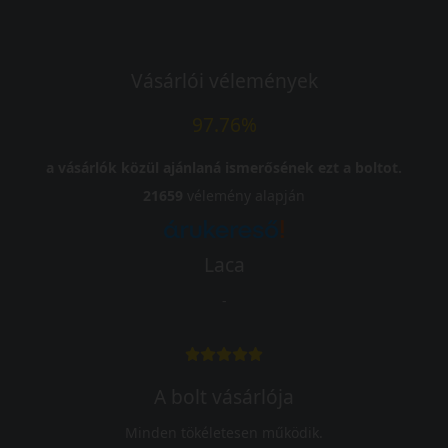
Vásárlói vélemények
97.76%
a vásárlók közül ajánlaná ismerősének ezt a boltot.
21659
vélemény alapján
Laca
-
A bolt vásárlója
Minden tökéletesen működik.