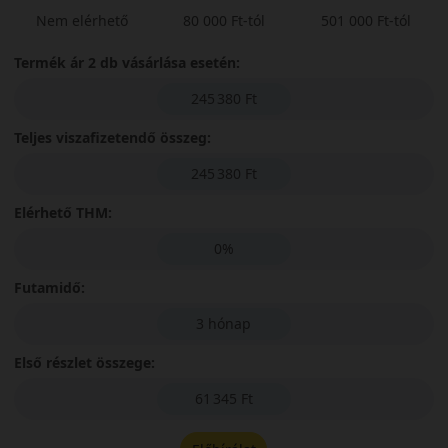
Nem elérhető
80 000 Ft-tól
501 000 Ft-tól
Termék ár 2 db vásárlása esetén:
245 380 Ft
Teljes viszafizetendő összeg:
245 380 Ft
Elérhető THM:
0%
Futamidő:
3 hónap
Első részlet összege:
61 345 Ft